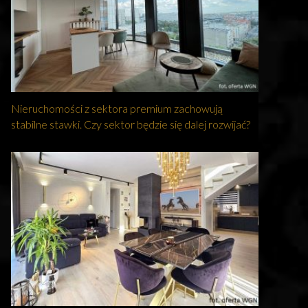
Nieruchomości z sektora premium zachowują
stabilne stawki. Czy sektor będzie się dalej rozwijać?