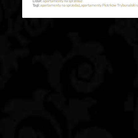
Dział:
apartamenty na sprzedaż
Tagi:
apartamenty na sprzedaż
,
apartamenty Piotrków Trybunalski s