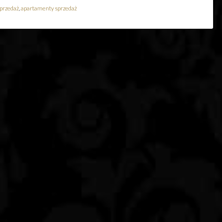
przedaż
,
apartamenty sprzedaż