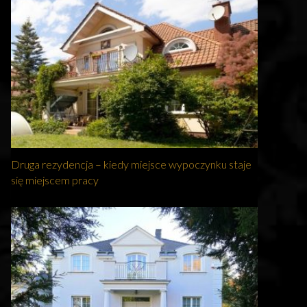
Druga rezydencja – kiedy miejsce wypoczynku staje
się miejscem pracy