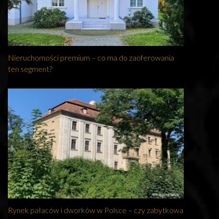
Nieruchomości premium – co ma do zaoferowania
ten segment?
Rynek pałaców i dworków w Polsce – czy zabytkowa