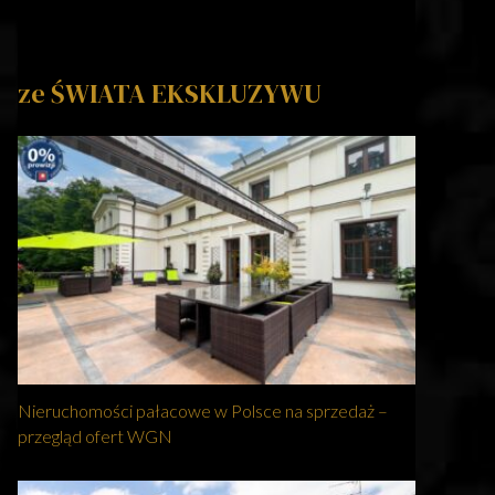
ze ŚWIATA EKSKLUZYWU
Nieruchomości pałacowe w Polsce na sprzedaż –
przegląd ofert WGN