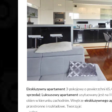
Ekskluzywny
apartament
3-pokojowy o powierzchni 65,4
sprzedaż
.
Luksusowy
apartament
usytuowany jest na II
okien w kierunku zachodnim. Wnętrze
ekskluzywnego
a
przestronne i rozkładowe. Tworzą je:
– salon