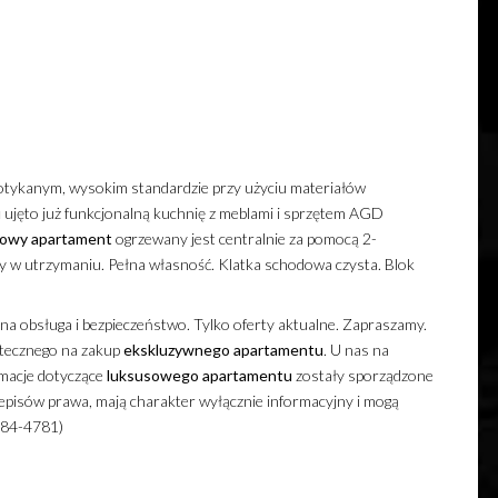
tykanym, wysokim standardzie przy użyciu materiałów
u
ujęto już funkcjonalną kuchnię z meblami i sprzętem AGD
sowy
apartament
ogrzewany jest centralnie za pomocą 2-
 w utrzymaniu. Pełna własność. Klatka schodowa czysta. Blok
łna obsługa i bezpieczeństwo. Tylko oferty aktualne. Zapraszamy.
tecznego na zakup
ekskluzywnego
apartamentu
. U nas na
rmacje dotyczące
luksusowego
apartamentu
zostały sporządzone
zepisów prawa, mają charakter wyłącznie informacyjny i mogą
(084-4781)