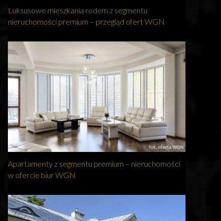
Luksusowe mieszkania rodem z segmentu
nieruchomości premium – przegląd ofert WGN
Apartamenty z segmentu premium – nieruchomości
w ofercie biur WGN