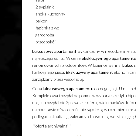
– 2 sypialnie
– aneks kuchenny
– balkon
– łazienka z wc
– garderoba
– przedpokój.
Luksusowy
apartament
wykończony w niecodziennie spo
najlepszego sortu. W cenie
ekskluzywnego
apartament
renomowanych producentów. W łazience wanna.
Luksu
funkcyjnego pieca.
Ekskluzywny
apartament
ekonomiczny
zarządzany przez wspólnotę.
Cena
luksusowego
apartamentu
do negocjacji. U nas pe
Kompleksowa i bezpłatna pomoc w wyborze kredytu hipo
miejscu bezpłatnie Sprawdzisz ofertę wielu banków. Info
na podstawie oświadczeń i nie są ofertą w rozumieniu pr
podlegać aktualizacji, zalecamy ich osobistą weryfikację. 
**oferta archiwalna**