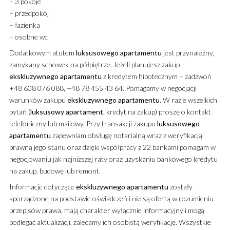
– 3 pokoje
– przedpokój
– łazienka
– osobne wc
Dodatkowym atutem
luksusowego
apartamentu
jest przynależny,
zamykany schowek na półpiętrze. Jeżeli planujesz zakup
ekskluzywnego
apartamentu
z kredytem hipotecznym – zadzwoń
+48 608 076 088, +48 78 455 43 64. Pomagamy w negocjacji
warunków zakupu
ekskluzywnego
apartamentu
. W razie wszelkich
pytań (
luksusowy
apartament
, kredyt na zakup) proszę o kontakt
telefoniczny lub mailowy. Przy transakcji zakupu
luksusowego
apartamentu
zapewniam obsługę notarialną wraz z weryfikacją
prawną jego stanu oraz dzięki współpracy z 22 bankami pomagam w
negocjowaniu jak najniższej raty oraz uzyskaniu bankowego kredytu
na zakup, budowę lub remont.
Informacje dotyczące
ekskluzywnego
apartamentu
zostały
sporządzone na podstawie oświadczeń i nie są ofertą w rozumieniu
przepisów prawa, mają charakter wyłącznie informacyjny i mogą
podlegać aktualizacji, zalecamy ich osobistą weryfikację. Wszystkie