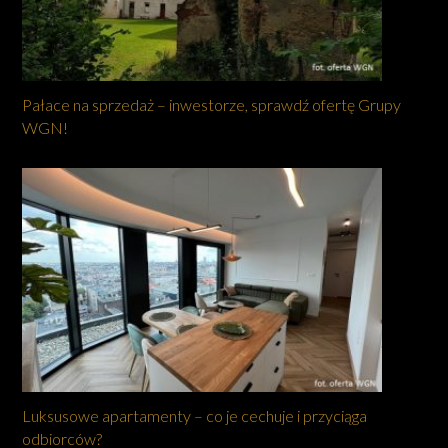
Pałace na sprzedaż – inwestorze, sprawdź ofertę Grupy
WGN!
Luksusowe apartamenty – co je cechuje i przyciąga
odbiorców?