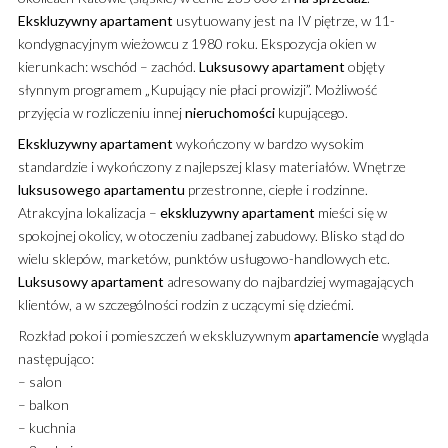
Ekskluzywny
apartament
usytuowany jest na IV piętrze, w 11-
kondygnacyjnym wieżowcu z 1980 roku. Ekspozycja okien w
kierunkach: wschód – zachód.
Luksusowy
apartament
objęty
słynnym programem „Kupujący nie płaci prowizji”. Możliwość
przyjęcia w rozliczeniu innej
nieruchomości
kupującego.
Ekskluzywny
apartament
wykończony w bardzo wysokim
standardzie i wykończony z najlepszej klasy materiałów. Wnętrze
luksusowego
apartamentu
przestronne, ciepłe i rodzinne.
Atrakcyjna lokalizacja –
ekskluzywny
apartament
mieści się w
spokojnej okolicy, w otoczeniu zadbanej zabudowy. Blisko stąd do
wielu sklepów, marketów, punktów usługowo-handlowych etc.
Luksusowy
apartament
adresowany do najbardziej wymagających
klientów, a w szczególności rodzin z uczącymi się dziećmi.
Rozkład pokoi i pomieszczeń w ekskluzywnym
apartamencie
wygląda
następująco:
– salon
– balkon
– kuchnia