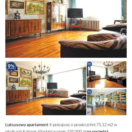
Luksusowy
apartament
4-pokojowy o powierzchni 75,12 m2 w
okolicach Katowic (śląskie) w cenie 235 000 zł
na sprzedaż
.