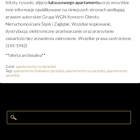
teksty, rysunki, zdjęcia
luksusowego
apartamentu
oraz wszystkie
inne informacje opublikowane na niniejszych stronach podlegają
prawom autorskim Grupa WGN Koncern Obrotu
Nieruchomościami Śląsk i Zagłębie. Wszelkie kopiowanie,
dystrybucja, elektroniczne przetwarzanie oraz przesyłanie
zawartości bez zezwolenia zabronione. Wszelkie prawa zastrzeżone.
(143-1942)
**oferta archiwalna**
Dział:
apartamenty na sprzedaż
Tagi:
apartamenty Katowice sprzedaż
,
apartamenty na sprzedaż
,
apartamenty
sprzedaż