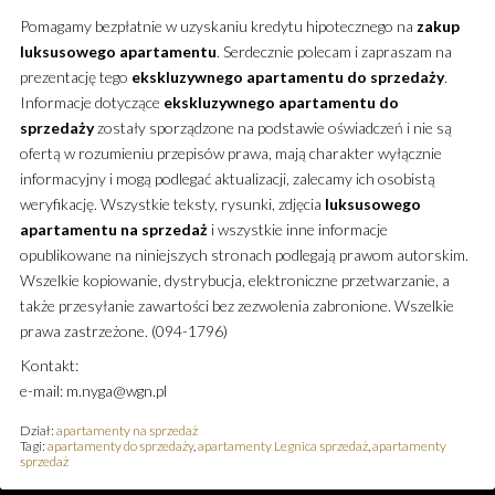
Pomagamy bezpłatnie w uzyskaniu kredytu hipotecznego na
zakup
luksusowego
apartamentu
. Serdecznie polecam i zapraszam na
prezentację tego
ekskluzywnego
apartamentu
do sprzedaży
.
Informacje dotyczące
ekskluzywnego
apartamentu
do
sprzedaży
zostały sporządzone na podstawie oświadczeń i nie są
ofertą w rozumieniu przepisów prawa, mają charakter wyłącznie
informacyjny i mogą podlegać aktualizacji, zalecamy ich osobistą
weryfikację. Wszystkie teksty, rysunki, zdjęcia
luksusowego
apartamentu
na sprzedaż
i wszystkie inne informacje
opublikowane na niniejszych stronach podlegają prawom autorskim.
Wszelkie kopiowanie, dystrybucja, elektroniczne przetwarzanie, a
także przesyłanie zawartości bez zezwolenia zabronione. Wszelkie
prawa zastrzeżone. (094-1796)
Kontakt:
e-mail: m.nyga@wgn.pl
Dział:
apartamenty na sprzedaż
Tagi:
apartamenty do sprzedaży
,
apartamenty Legnica sprzedaż
,
apartamenty
sprzedaż