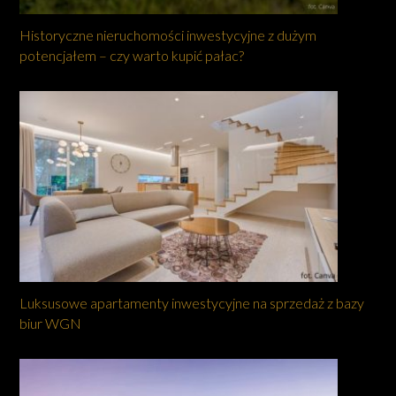
Historyczne nieruchomości inwestycyjne z dużym
potencjałem – czy warto kupić pałac?
Luksusowe apartamenty inwestycyjne na sprzedaż z bazy
biur WGN