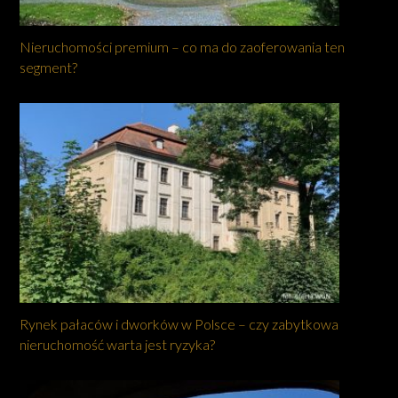
Nieruchomości premium – co ma do zaoferowania ten
segment?
Rynek pałaców i dworków w Polsce – czy zabytkowa
nieruchomość warta jest ryzyka?