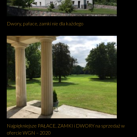
Dwory, pałace, zamki nie dla każdego
Najpiękniejsze PAŁACE, ZAMKI i DWORY na sprzedaż w
ofercie WGN – 2020