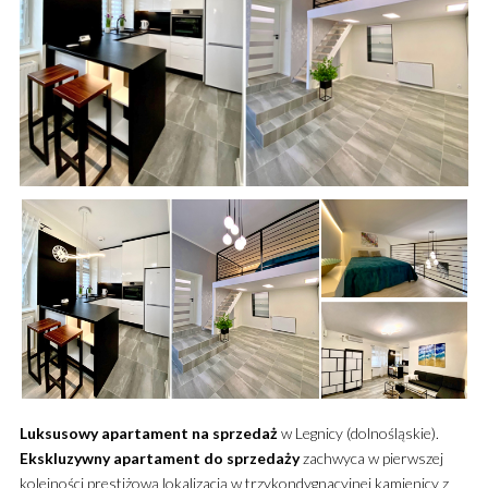
Luksusowy
apartament
na sprzedaż
w Legnicy (dolnośląskie).
Ekskluzywny
apartament
do sprzedaży
zachwyca w pierwszej
kolejności prestiżową lokalizacją w trzykondygnacyjnej kamienicy z