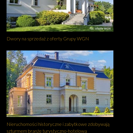
Dwory na sprzedaż z oferty Grupy WGN
Nieruchomości historyczne i zabytkowe zdobywają
szturmem branżę turystyczno-hotelową