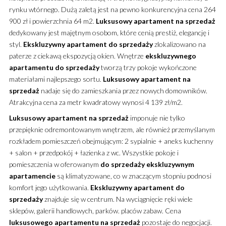
rynku wtórnego.
Dużą zaletą jest na pewno konkurencyjna cena 264
900 zł i powierzchnia 64 m2.
Luksusowy
apartament
na sprzedaż
dedykowany jest majętnym osobom, które cenią prestiż, elegancję i
styl.
Ekskluzywny
apartament
do sprzedaży
zlokalizowano na
paterze z ciekawą ekspozycją okien. Wnętrze
ekskluzywnego
apartamentu
do sprzedaży
tworzą trzy pokoje wykończone
materiałami najlepszego sortu.
Luksusowy
apartament
na
sprzedaż
nadaje się do zamieszkania przez nowych domowników.
Atrakcyjna cena za metr kwadratowy wynosi 4 139 zł/m2.
Luksusowy
apartament
na sprzedaż
imponuje nie tylko
przepięknie odremontowanym wnętrzem, ale również przemyślanym
rozkładem pomieszczeń obejmującym: 2 sypialnie + aneks kuchenny
+ salon + przedpokój + łazienka z wc. Wszystkie pokoje i
pomieszczenia w oferowanym
do sprzedaży
ekskluzywnym
apartamencie
są klimatyzowane, co w znaczącym stopniu podnosi
komfort jego użytkowania.
Ekskluzywny
apartament
do
sprzedaży
znajduje się w centrum. Na wyciągnięcie ręki wiele
sklepów, galerii handlowych, parków. placów zabaw. Cena
luksusowego
apartamentu
na sprzedaż
pozostaje do negocjacji.