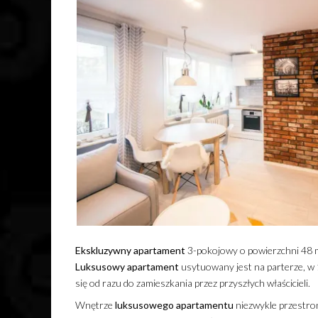
Ekskluzywny
apartament
3-pokojowy o powierzchni 48 m
Luksusowy
apartament
usytuowany jest na parterze, 
się od razu do zamieszkania przez przyszłych właścicieli.
Wnętrze
luksusowego
apartamentu
niezwykle przestro