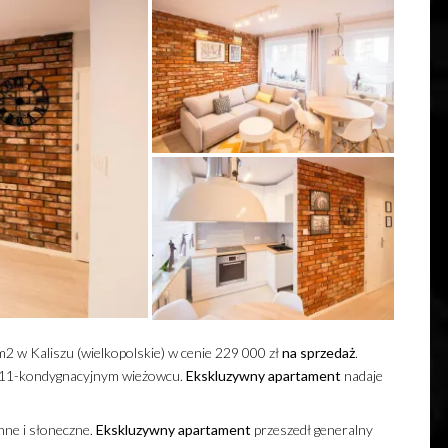
2 w Kaliszu (wielkopolskie) w cenie 229 000 zł
na sprzedaż
.
w 11-kondygnacyjnym wieżowcu.
Ekskluzywny
apartament
nadaje
nne i słoneczne.
Ekskluzywny
apartament
przeszedł generalny