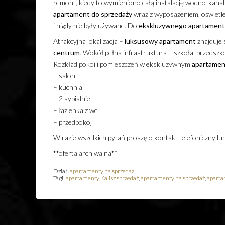
remont, kiedy to wymieniono całą instalację wodno-kanal
apartament
do sprzedaży
wraz z wyposażeniem, oświetlen
i nigdy nie były używane. Do
ekskluzywnego
apartamen
Atrakcyjna lokalizacja –
luksusowy
apartament
znajduje s
centrum
. Wokół pełna infrastruktura – szkoła, przedszk
Rozkład pokoi i pomieszczeń w ekskluzywnym
apartamen
– salon
– kuchnia
– 2 sypialnie
– łazienka z wc
– przedpokój
W razie wszelkich pytań proszę o kontakt telefoniczny lu
**oferta archiwalna**
Dział:
apartamenty na sprzedaż
Tagi:
apartamenty Kalisz sprzedaż
,
apartamenty na sprzedaż
,
aparta