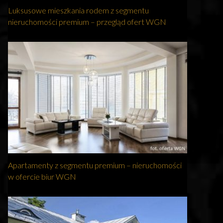
Luksusowe mieszkania rodem z segmentu
nieruchomości premium – przegląd ofert WGN
Apartamenty z segmentu premium – nieruchomości
w ofercie biur WGN