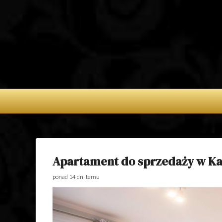
APARTAMENTY 
NA WYNAJEM 
POSIADŁOŚC
SPRZEDAŻ – D
SPRZEDAŻ
Apartament do sprzedaży w Ka
ponad 14 dni temu