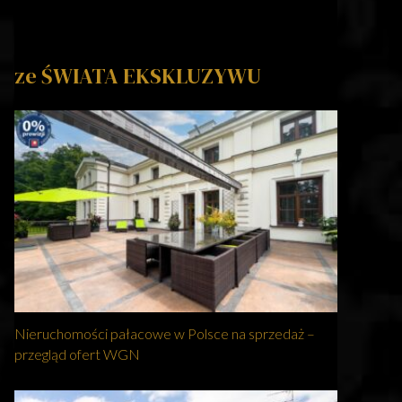
ze ŚWIATA EKSKLUZYWU
Nieruchomości pałacowe w Polsce na sprzedaż –
przegląd ofert WGN