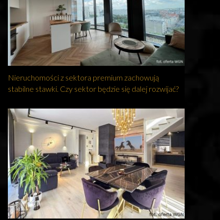
Nieruchomości z sektora premium zachowują
stabilne stawki. Czy sektor będzie się dalej rozwijać?