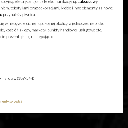
izacyjną, elektryczną oraz telekomunikacyjną.
Luksusowy
iem, tekstyliami oraz dekoracjami. Meble i inne elementy są nowe
tu
przynależy piwnica.
ię w niebywale cichej i spokojnej okolicy, a jednocześnie blisko
ole, kościół, sklepy, markety, punkty handlowo-usługowe etc.
cie
prezentuje się następująco:
b mailowy. (189-544)
menty sprzedaż