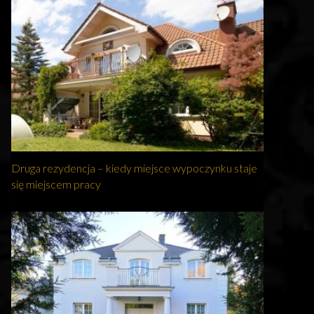
Druga rezydencja – kiedy miejsce wypoczynku staje
się miejscem pracy