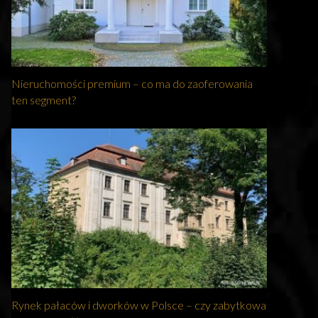
Nieruchomości premium – co ma do zaoferowania
ten segment?
Rynek pałaców i dworków w Polsce – czy zabytkowa