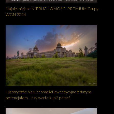
Najpiękniejsze NIERUCHOMOŚCI PREMIUM Grupy
WGN 2024
Historyczne nieruchomości inwestycyjne z dużym
potencjałem – czy warto kupić pałac?