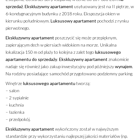
sprzedaż
.
Ekskluzywny
apartament
usytuowany jest na II piętrze, w
6-kondygnacyjnym budynku z 2018 roku. Ekspozycja okien w
kierunku południowym.
Luksusowy
apartament
pochodzi z rynku
pierwotnego.
Ekskluzywny
apartament
poszczycić się może przepięknym,
zapierającym dech w piersiach widokiem na morze. Unikalna
lokalizacja 150 m od plaży to kolejna z zalet tego
luksusowego
apartamentu
do sprzedaży
.
Ekskluzywny
apartament
znakomicie
nadaje się również jako zakup inwestycyjny pod późniejszy
wynajem
.
Na rodziny posiadające samochód przygotowano podziemny parking.
Wnętrze
luksusowego
apartamentu
tworzą:
– salon
– 2 sypialnie
– kuchnia
– łazienka
– przedpokój.
Ekskluzywny
apartament
wykończony został w najwyższym
standardzie przy wykorzystaniu najlepszej jakości materiałów (np.