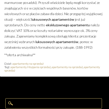
marmurowe posadzki). Przyszli właściciele będą mogli korzystać ze
znajdujących si e w częściach wspólnych basenów, kortów
wiosłowych oraz placów zabaw dla dzieci. Nie przegap tej wyjątkowej
okazji – większość
luksusowych
apartamentów
jest już
sprzedanych. Do ceny netto
ekskluzywnego
apartamentu
należy
doliczyć VAT 10% oraz koszty notarialne wynoszące ok. 3% ceny
zakupu. Zapewniamy kompleksową obsługę klienta: prezentacje
wcześniej wybranych
luksusowych
apartamentów
, pomoc w
załatwieniu wszystkich formalności przy zakupie. (188-1992)
**oferta archiwalna**
Dział:
apartamenty na sprzedaż
Tagi:
apartamenty Hiszpania sprzedaż
,
apartamenty na sprzedaż
,
apartamenty
sprzedaż