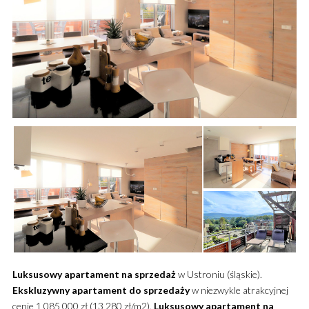
Luksusowy
apartament
na sprzedaż
w Ustroniu (śląskie).
Ekskluzywny
apartament
do sprzedaży
w niezwykle atrakcyjnej
cenie 1 085 000 zł (13 280 zł/m2).
Luksusowy
apartament
na