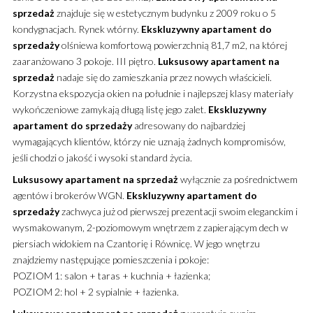
sprzedaż
znajduje się w estetycznym budynku z 2009 roku o 5
kondygnacjach. Rynek wtórny.
Ekskluzywny
apartament
do
sprzedaży
olśniewa komfortową powierzchnią 81,7 m2, na której
zaaranżowano 3 pokoje. III piętro.
Luksusowy
apartament
na
sprzedaż
nadaje się do zamieszkania przez nowych właścicieli.
Korzystna ekspozycja okien na południe i najlepszej klasy materiały
wykończeniowe zamykają długą listę jego zalet.
Ekskluzywny
apartament
do sprzedaży
adresowany do najbardziej
wymagających klientów, którzy nie uznają żadnych kompromisów,
jeśli chodzi o jakość i wysoki standard życia.
Luksusowy
apartament
na sprzedaż
wyłącznie za pośrednictwem
agentów i brokerów WGN.
Ekskluzywny
apartament
do
sprzedaży
zachwyca już od pierwszej prezentacji swoim eleganckim i
wysmakowanym, 2-poziomowym wnętrzem z zapierającym dech w
piersiach widokiem na Czantorię i Równicę. W jego wnętrzu
znajdziemy następujące pomieszczenia i pokoje:
POZIOM 1: salon + taras + kuchnia + łazienka;
POZIOM 2: hol + 2 sypialnie + łazienka.