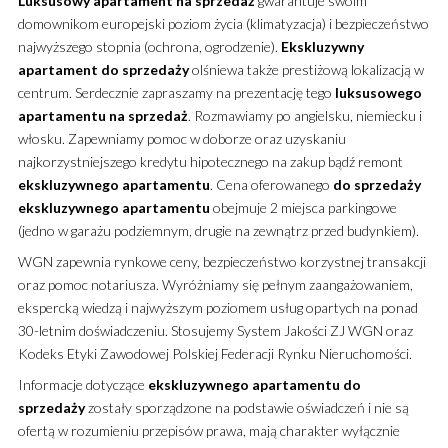
Luksusowy
apartament
na sprzedaż
gwarantuje swoim
domownikom europejski poziom życia (klimatyzacja) i bezpieczeństwo
najwyższego stopnia (ochrona, ogrodzenie).
Ekskluzywny
apartament
do sprzedaży
olśniewa także prestiżową lokalizacją w
centrum. Serdecznie zapraszamy na prezentację tego
luksusowego
apartamentu
na sprzedaż
. Rozmawiamy po angielsku, niemiecku i
włosku. Zapewniamy pomoc w doborze oraz uzyskaniu
najkorzystniejszego kredytu hipotecznego na zakup bądź remont
ekskluzywnego
apartamentu
. Cena oferowanego
do sprzedaży
ekskluzywnego
apartamentu
obejmuje 2 miejsca parkingowe
(jedno w garażu podziemnym, drugie na zewnątrz przed budynkiem).
WGN zapewnia rynkowe ceny, bezpieczeństwo korzystnej transakcji
oraz pomoc notariusza. Wyróżniamy się pełnym zaangażowaniem,
ekspercką wiedzą i najwyższym poziomem usług opartych na ponad
30-letnim doświadczeniu. Stosujemy System Jakości ZJ WGN oraz
Kodeks Etyki Zawodowej Polskiej Federacji Rynku Nieruchomości.
Informacje dotyczące
ekskluzywnego
apartamentu
do
sprzedaży
zostały sporządzone na podstawie oświadczeń i nie są
ofertą w rozumieniu przepisów prawa, mają charakter wyłącznie