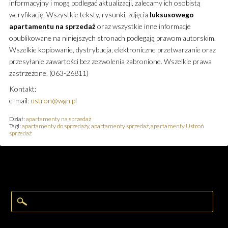
informacyjny i mogą podlegać aktualizacji, zalecamy ich osobistą
weryfikację. Wszystkie teksty, rysunki, zdjęcia
luksusowego
apartamentu
na sprzedaż
oraz wszystkie inne informacje
opublikowane na niniejszych stronach podlegają prawom autorskim.
Wszelkie kopiowanie, dystrybucja, elektroniczne przetwarzanie oraz
przesyłanie zawartości bez zezwolenia zabronione. Wszelkie prawa
zastrzeżone. (063-26811)
Kontakt:
e-mail:
ustron@wgn.pl
Dział:
apartamenty na sprzedaż
Tagi:
apartamenty do sprzedaży
,
apartamenty sprzedaż
,
apartamenty Ustroń
sprzedaż