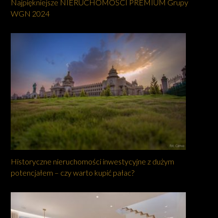
Najpiękniejsze NIERUCHOMOŚCI PREMIUM Grupy
WGN 2024
Historyczne nieruchomości inwestycyjne z dużym
potencjałem – czy warto kupić pałac?