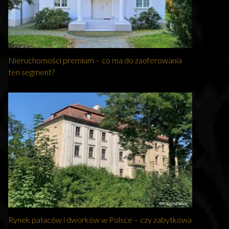
Nieruchomości premium – co ma do zaoferowania
ten segment?
Rynek pałaców i dworków w Polsce – czy zabytkowa