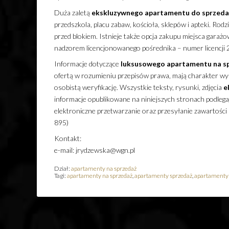
Duża zaletą
ekskluzywnego
apartamentu
do sprzeda
przedszkola, placu zabaw, kościoła, sklepów i apteki. Ro
przed blokiem. Istnieje także opcja zakupu miejsca garaż
nadzorem licencjonowanego pośrednika – numer licencji 
Informacje dotyczące
luksusowego
apartamentu
na s
ofertą w rozumieniu przepisów prawa, mają charakter wyłą
osobistą weryfikację. Wszystkie teksty, rysunki, zdjęcia
e
informacje opublikowane na niniejszych stronach podleg
elektroniczne przetwarzanie oraz przesyłanie zawartości
895)
Kontakt:
e-mail: jrydzewska@wgn.pl
Dział:
apartamenty na sprzedaż
Tagi:
apartamenty na sprzedaż
,
apartamenty sprzedaż
,
apartamenty 