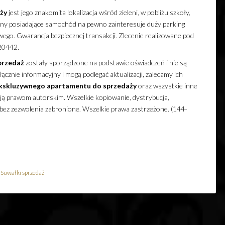
ży
jest jego znakomita lokalizacja wśród zieleni, w pobliżu szkoły,
dziny posiadające samochód na pewno zainteresuje duży parking
owego. Gwarancja bezpiecznej transakcji. Zlecenie realizowane pod
20442.
przedaż
zostały sporządzone na podstawie oświadczeń i nie są
cznie informacyjny i mogą podlegać aktualizacji, zalecamy ich
kskluzywnego
apartamentu
do sprzedaży
oraz wszystkie inne
ają prawom autorskim. Wszelkie kopiowanie, dystrybucja,
 bez zezwolenia zabronione. Wszelkie prawa zastrzeżone. (144-
Suwałki sprzedaż