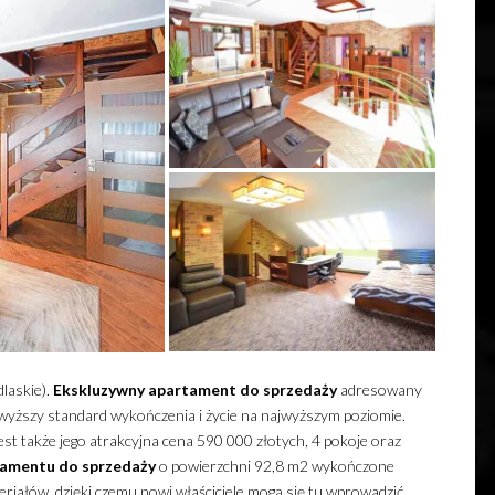
laskie).
Ekskluzywny
apartament
do sprzedaży
adresowany
jwyższy standard wykończenia i życie na najwyższym poziomie.
est także jego atrakcyjna cena 590 000 złotych, 4 pokoje oraz
tamentu
do sprzedaży
o powierzchni 92,8 m2 wykończone
eriałów, dzięki czemu nowi właściciele mogą się tu wprowadzić