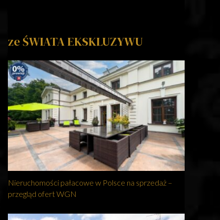
ze ŚWIATA EKSKLUZYWU
Nieruchomości pałacowe w Polsce na sprzedaż –
przegląd ofert WGN