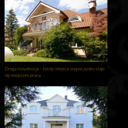
Druga rezydencja – kiedy miejsce wypoczynku staje
się miejscem pracy