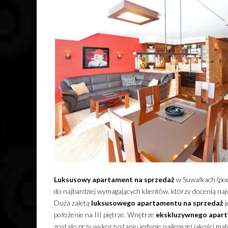
Luksusowy
apartament
na sprzedaż
w Suwałkach (pod
do najbardziej wymagających klientów, którzy docenią na
Duża zaletą
luksusowego
apartamentu
na sprzedaż
j
położenie na III piętrze. Wnętrze
ekskluzywnego
apar
zostało przy wykorzystaniu jedynie najlepszej jakości mat