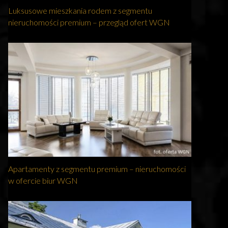
Luksusowe mieszkania rodem z segmentu
nieruchomości premium – przegląd ofert WGN
Apartamenty z segmentu premium – nieruchomości
w ofercie biur WGN