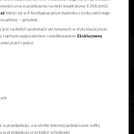
ę również cena w przeliczeniu na metr kwadratowy 6 358 zł/m2.
daż
mieści się w 4-kondygnacyjnym budynku z rynku wtórnego
na północ – południe.
jest na dwóch poziomach utrzymanych w stylu klasycznym.
z z pełnym wyposażeniem i umeblowaniem.
Ekskluzywny
omieszczeń i pokoi:
rzeb
 w przedpokoju, a w strefie dziennej podwieszane sufity,
ina w przedpokoju oraz klatce schodowej.