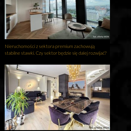
Nieruchomości z sektora premium zachowują
stabilne stawki. Czy sektor będzie się dalej rozwijać?