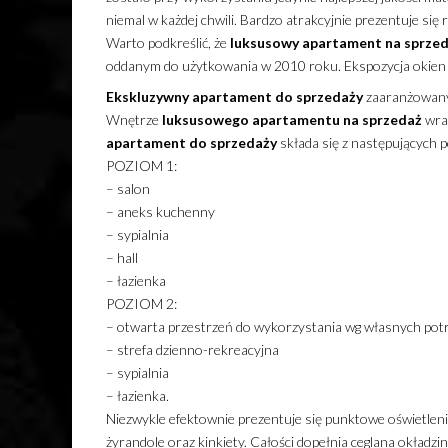
niemal w każdej chwili. Bardzo atrakcyjnie prezentuje si
Warto podkreślić, że
luksusowy
apartament
na sprze
oddanym do użytkowania w 2010 roku. Ekspozycja okien 
Ekskluzywny
apartament
do sprzedaży
zaaranżowany 
Wnętrze
luksusowego
apartamentu
na sprzedaż
wra
apartament
do sprzedaży
składa się z następujących p
POZIOM 1:
– salon
– aneks kuchenny
– sypialnia
– hall
– łazienka
POZIOM 2:
– otwarta przestrzeń do wykorzystania wg własnych pot
– strefa dzienno-rekreacyjna
– sypialnia
– łazienka.
Niezwykle efektownie prezentuje się punktowe oświetlenie
żyrandole oraz kinkiety. Całości dopełnia ceglana okładz