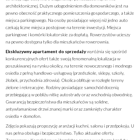
architektonicznej. Dużym udogodnieniem dla domowników jest na
pewno obecność praktycznego pomieszczenia gospodarczego, a także
miejsca parkingowego. Na osoby posiadające więcej niż jedno auto
czekają liczne miejsca postojowe na terenie inwestycji. Miejsca
parkingowe i komórki lokatorskie za dopłatą. Rowerzystów ucieszy
na pewno dostępna tylko dla mieszkańców rowerownia.
Ekskluzywny
apartament
do sprzedaży
wyróżnia się spośród
konkurencyjnych ofert także swoją fenomenalną lokalizacja w
poszukiwanej na rynku okolicy, na terenie nowoczesnego i modnego
osiedla z pełną handlowo-usługową (przedszkole, sklepy, szkoły,
żłobek, przychodnia zdrowia). Okolica obfituje w rozległe tereny
zielone i rekreacyjne. Rodziny posiadające samochód docenią
przebiegającą w pobliżu nitkę autostrady oraz wschodnią obwodnicę.
Gwarancją bezpieczeństwa dla mieszkańców są solidne,
antywłamaniowe drzwi znanej marki oraz zamknięty charakter
osiedla + domofon.
Zdjęcia pokazują propozycję aranżacji kuchni, salonu i przedpokoju. U
nas pełna obsługa i bezpieczeństwo. Tylko aktualne oferty.