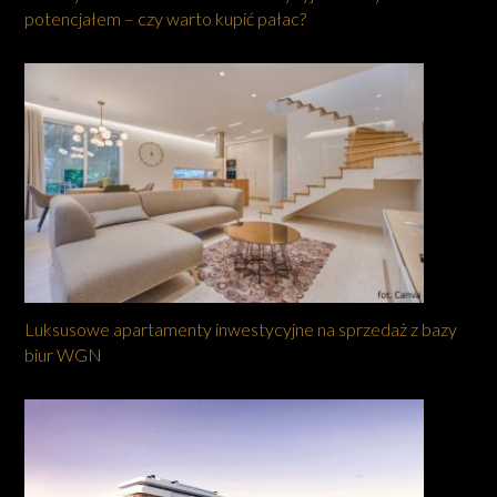
potencjałem – czy warto kupić pałac?
Luksusowe apartamenty inwestycyjne na sprzedaż z bazy
biur WGN