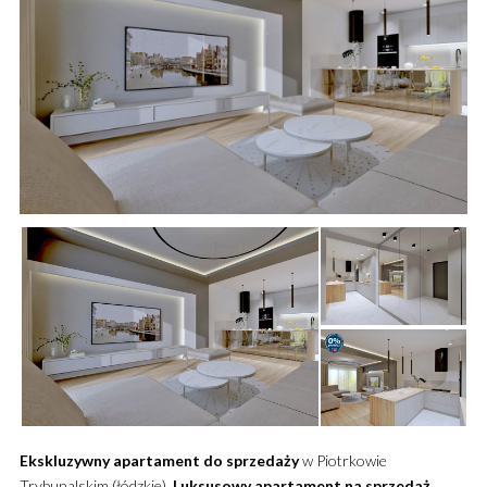
Ekskluzywny
apartament
do sprzedaży
w Piotrkowie
Trybunalskim (łódzkie).
Luksusowy
apartament
na sprzedaż