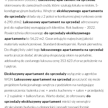
skierowany do zamożnych osób, które szukają lokalu w niskim, 5-
kondygnacyjnym budynku.
Wnętrze
ekskluzywnego
apartamentu
do sprzedaży
składa się z 2 pokoi w konkurencyjnej rynkowo cenie
6 290 zł/m2.
Luksusowy
apartament
na sprzedaż
adresowany
jest do najbardziej wymagających klientów. Rok budowy – 2022.
Powierzchnia oferowanego
do sprzedaży
ekskluzywnego
apartamentu
to 56,22 m2. Gwarantują to najwyższej jakości
materiały wykończeniowe. Standard deweloperski. Rynek pierwotny.
Do długiej listy zalet tego
luksusowego
apartamentu
na sprzedaż
warto jeszcze dodać atrakcyjną ekspozycję okien na południe,
adekwatną do zastanego luksusu cenę 353 623 zł oraz położenie na
I piętrze.
Ekskluzywny
apartament
do sprzedaży
wyłącznie u agentów
WGN.
Luksusowy
apartament
na sprzedaż
poszczycić się może
projektem funkcjonalnego wnętrza z podziałem na następujące
pomieszczenia: łazienka z wc + aneks kuchenny + salon + przedpokój
+ 2 sypialnie + balkon/taras. Warto dodać, że oferowany
do
sprzedaży
ekskluzywny
apartament
mieści się wewnątrz
atrakcyjnego budynku o eleganckiej i ponadczasowej formie