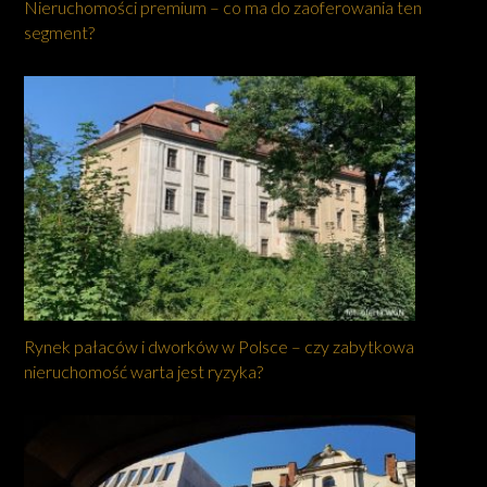
Nieruchomości premium – co ma do zaoferowania ten
segment?
Rynek pałaców i dworków w Polsce – czy zabytkowa
nieruchomość warta jest ryzyka?