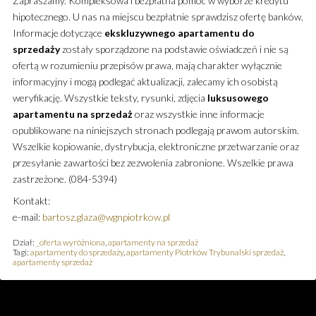
Zapraszamy. Kompleksowa i bezpłatna pomoc w wyborze kredytu
hipotecznego. U nas na miejscu bezpłatnie sprawdzisz ofertę banków.
Informacje dotyczące
ekskluzywnego
apartamentu
do
sprzedaży
zostały sporządzone na podstawie oświadczeń i nie są
ofertą w rozumieniu przepisów prawa, mają charakter wyłącznie
informacyjny i mogą podlegać aktualizacji, zalecamy ich osobistą
weryfikację. Wszystkie teksty, rysunki, zdjęcia
luksusowego
apartamentu
na sprzedaż
oraz wszystkie inne informacje
opublikowane na niniejszych stronach podlegają prawom autorskim.
Wszelkie kopiowanie, dystrybucja, elektroniczne przetwarzanie oraz
przesyłanie zawartości bez zezwolenia zabronione. Wszelkie prawa
zastrzeżone. (084-5394)
Kontakt:
e-mail:
bartosz.glaza@wgnpiotrkow.pl
Dział:
_oferta wyróżniona
,
apartamenty na sprzedaż
Tagi:
apartamenty do sprzedaży
,
apartamenty Piotrków Trybunalski sprzedaż
,
apartamenty sprzedaż