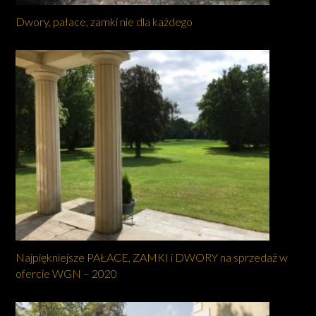
Dwory, pałace, zamki nie dla każdego
Najpiękniejsze PAŁACE, ZAMKI i DWORY na sprzedaż w
ofercie WGN – 2020