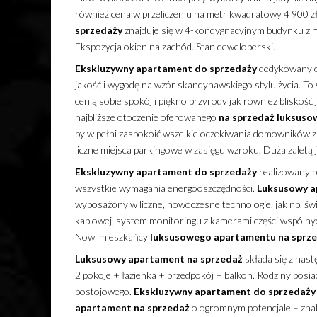
również cena w przeliczeniu na metr kwadratowy 4 900 z
sprzedaży
znajduje się w 4-kondygnacyjnym budynku z 
Ekspozycja okien na zachód. Stan deweloperski.
Ekskluzywny
apartament
do sprzedaży
dedykowany os
jakość i wygodę na wzór skandynawskiego stylu życia. To
cenią sobie spokój i piękno przyrody jak również bliskość 
najbliższe otoczenie oferowanego
na sprzedaż
luksuso
by w pełni zaspokoić wszelkie oczekiwania domowników z
liczne miejsca parkingowe w zasięgu wzroku. Duża zaletą 
Ekskluzywny
apartament
do sprzedaży
realizowany p
wszystkie wymagania energooszczędności.
Luksusowy
a
wyposażony w liczne, nowoczesne technologie, jak np. świa
kablowej, system monitoringu z kamerami części wspóln
Nowi mieszkańcy
luksusowego
apartamentu
na sprz
Luksusowy
apartament
na sprzedaż
składa się z nast
2 pokoje + łazienka + przedpokój + balkon. Rodziny pos
postojowego.
Ekskluzywny
apartament
do sprzedaży
apartament
na sprzedaż
o ogromnym potencjale – znak