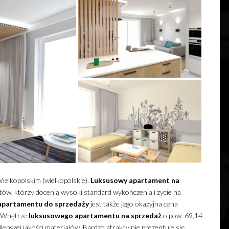
elkopolskim (wielkopolskie).
Luksusowy
apartament
na
ów, którzy docenią wysoki standard wykończenia i życie na
apartamentu
do sprzedaży
jest także jego okazyjna cena
e. Wnętrze
luksusowego
apartamentu
na sprzedaż
o pow. 69,14
pszej jakości materiałów. Bardzo atrakcyjnie prezentuje się