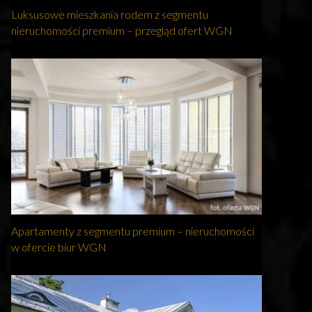
Luksusowe mieszkania rodem z segmentu
nieruchomości premium – przegląd ofert WGN
Apartamenty z segmentu premium – nieruchomości
w ofercie biur WGN