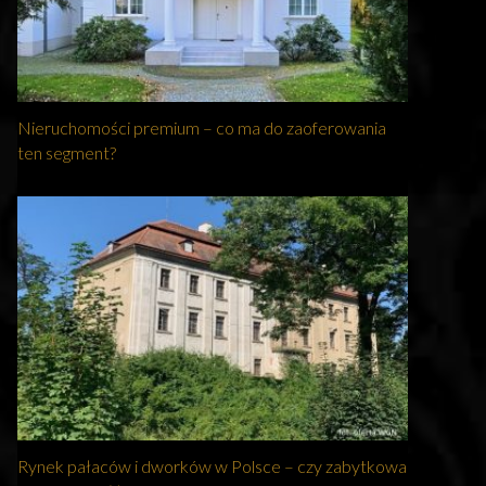
Nieruchomości premium – co ma do zaoferowania
ten segment?
Rynek pałaców i dworków w Polsce – czy zabytkowa