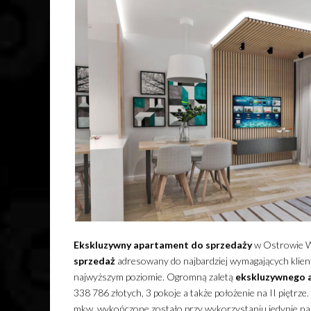
Ekskluzywny
apartament
do sprzedaży
w Ostrowie Wi
sprzedaż
adresowany do najbardziej wymagających klient
najwyższym poziomie.
Ogromną zaletą
ekskluzywnego
338 786 złotych, 3 pokoje a także położenie na II piętrz
mkw. wykończone zostało przy wykorzystaniu jedynie najle