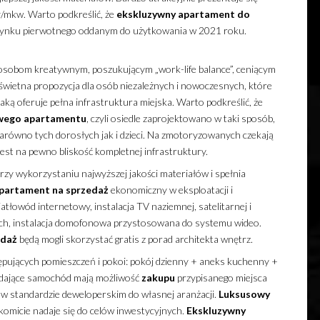
ł/mkw. Warto podkreślić, że
ekskluzywny
apartament
do
rynku pierwotnego oddanym do użytkowania w 2021 roku.
obom kreatywnym, poszukującym „work-life balance”, ceniącym
 świetna propozycja dla osób niezależnych i nowoczesnych, które
jaką oferuje pełna infrastruktura miejska. Warto podkreślić, że
wego
apartamentu
, czyli osiedle zaprojektowano w taki sposób,
arówno tych dorosłych jak i dzieci. Na zmotoryzowanych czekają
jest na pewno bliskość kompletnej infrastruktury.
rzy wykorzystaniu najwyższej jakości materiałów i spełnia
partament
na sprzedaż
ekonomiczny w eksploatacji i
tłowód internetowy, instalacja TV naziemnej, satelitarnej i
ych, instalacja domofonowa przystosowana do systemu wideo.
edaż
będą mogli skorzystać gratis z porad architekta wnętrz.
ępujących pomieszczeń i pokoi: pokój dzienny + aneks kuchenny +
iadające samochód mają możliwość
zakupu
przypisanego miejsca
w standardzie deweloperskim do własnej aranżacji.
Luksusowy
omicie nadaje się do celów inwestycyjnych.
Ekskluzywny