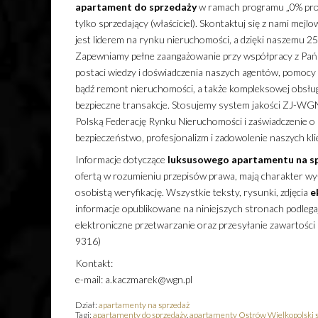
apartament
do sprzedaży
w ramach programu „0% prowi
tylko sprzedający (właściciel). Skontaktuj się z nami m
jest liderem na rynku nieruchomości, a dzięki naszemu 2
Zapewniamy pełne zaangażowanie przy współpracy z Pa
postaci wiedzy i doświadczenia naszych agentów, pomoc
bądź remont nieruchomości, a także kompleksowej obsług
bezpieczne transakcje. Stosujemy system jakości ZJ-WGN
Polską Federację Rynku Nieruchomości i zaświadczenie o
bezpieczeństwo, profesjonalizm i zadowolenie naszych kl
Informacje dotyczące
luksusowego
apartamentu
na s
ofertą w rozumieniu przepisów prawa, mają charakter wyłą
osobistą weryfikację. Wszystkie teksty, rysunki, zdjęcia
e
informacje opublikowane na niniejszych stronach podleg
elektroniczne przetwarzanie oraz przesyłanie zawartości
9316)
Kontakt:
e-mail: a.kaczmarek@wgn.pl
Dział:
apartamenty na sprzedaż
Tagi:
apartamenty do sprzedaży
,
apartamenty Ostrów Wielkopolski 