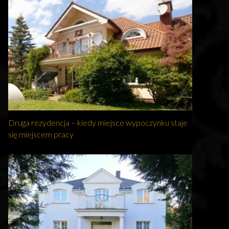
Druga rezydencja – kiedy miejsce wypoczynku staje
się miejscem pracy