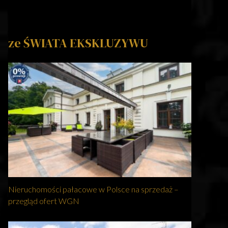
ze ŚWIATA EKSKLUZYWU
Nieruchomości pałacowe w Polsce na sprzedaż –
przegląd ofert WGN