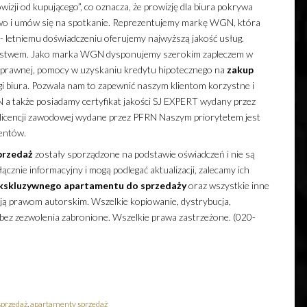
zji od kupującego”, co oznacza, że prowizję dla biura pokrywa
ejlowo i umów się na spotkanie. Reprezentujemy markę WGN, która
5- letniemu doświadczeniu oferujemy najwyższą jakość usług.
ństwem. Jako marka WGN dysponujemy szerokim zapleczem w
y prawnej, pomocy w uzyskaniu kredytu hipotecznego na
zakup
i biura. Pozwala nam to zapewnić naszym klientom korzystne i
 a także posiadamy certyfikat jakości SJ EXPERT wydany przez
 licencji zawodowej wydane przez PFRN Naszym priorytetem jest
ientów.
przedaż
zostały sporządzone na podstawie oświadczeń i nie są
cznie informacyjny i mogą podlegać aktualizacji, zalecamy ich
kskluzywnego
apartamentu
do sprzedaży
oraz wszystkie inne
ają prawom autorskim. Wszelkie kopiowanie, dystrybucja,
 bez zezwolenia zabronione. Wszelkie prawa zastrzeżone. (020-
sprzedaż
,
apartamenty sprzedaż