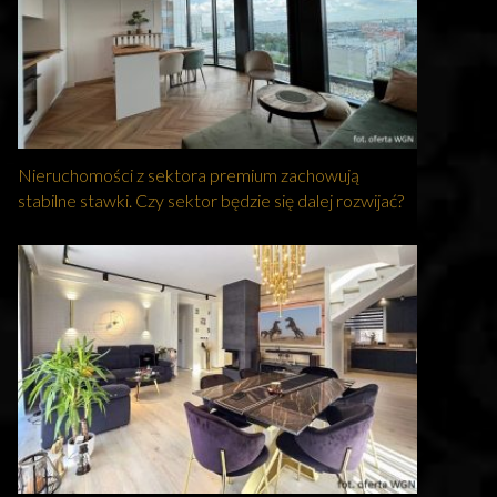
Nieruchomości z sektora premium zachowują
stabilne stawki. Czy sektor będzie się dalej rozwijać?