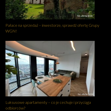
Pałace na sprzedaż – inwestorze, sprawdź ofertę Grupy
WGN!
Luksusowe apartamenty – co je cechuje i przyciąga
odbiorców?