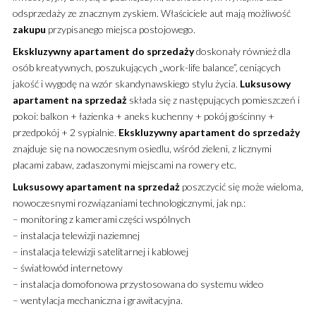
odsprzedaży ze znacznym zyskiem. Właściciele aut mają możliwość
zakupu
przypisanego miejsca postojowego.
Ekskluzywny
apartament
do sprzedaży
doskonały również dla
osób kreatywnych, poszukujących
„work-life balance”
, ceniących
jakość i wygodę na wzór skandynawskiego stylu życia.
Luksusowy
apartament
na sprzedaż
składa się z następujących pomieszczeń i
pokoi: balkon + łazienka + aneks kuchenny + pokój gościnny +
przedpokój + 2 sypialnie.
Ekskluzywny
apartament
do sprzedaży
znajduje się na nowoczesnym osiedlu, wśród zieleni, z licznymi
placami zabaw, zadaszonymi miejscami na rowery etc.
Luksusowy
apartament
na sprzedaż
poszczycić się może wieloma,
nowoczesnymi rozwiązaniami technologicznymi, jak np.:
– monitoring z kamerami części wspólnych
– instalacja telewizji naziemnej
– instalacja telewizji satelitarnej i kablowej
– światłowód internetowy
– instalacja domofonowa przystosowana do systemu wideo
– wentylacja mechaniczna i grawitacyjna.