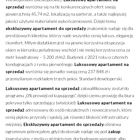
sprzedaż
wyróżnia się na tle konkurencyjnych ofert swoją
powierzchnią 45,74 m2, lokalizacją na parterze, a także najlepszej
jakości użytymi materiałami wykończeniowymi.
Dzięki temu
ekskluzywny
apartament
do sprzedaży
znakomicie nadaje się dla
prestiżowych klientów, którzy nade wszystko cenią luksus, elegancję
i komfort. Miłym dodatkiem jest na pewno korzystna ekspozycja
okien w kierunku południowy wschód i nie mniej korzystna cena za
metr kwadratowy – 5 200 zł/m2. Budynek z 2021 roku o czterech
kondygnacjach z rynku pierwotnego.
Luksusowy
apartament
na
sprzedaż
wyróżnia się ponadto swoją ceną 237 848 zł i
przemyślanym rozkładem trzech pokoi. Standard deweloperski.
Luksusowy
apartament
na sprzedaż
zakwalifikowany został do
programu „0% prowizji od kupującego”, dzięki czemu prowizję dla biura
pokrywa tylko sprzedający (właściciel).
Luksusowy
apartament
na
sprzedaż
adresowany do osób niezależnych i nowoczesnych, które
cenią piękno przyrody i spokój, jak również bliskość infrastruktury
miejskiej.
Ekskluzywny
apartament
do sprzedaży
olśniewa
ogromnym potencjałem, gdyż doskonale nadaje się pod
zakup
inwestycyjny z myślą o późniejszym, dochodowym wynajmie albo