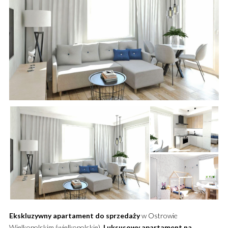
Ekskluzywny
apartament
do sprzedaży
w Ostrowie
Wielkopolskim (wielkopolskie).
Luksusowy
apartament
na