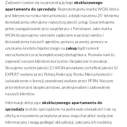
Zadzwoń i umów się na prezentację tego
ekskluzywnego
apartamentu
do sprzedaży
. Reprezentujemy markę WGN, która
jest liderem na rynku nieruchomości, a dzięki naszemu 25- letniemu
doświadczeniu oferujemy najwyższą jakość usług. Gwarantujemy
pełne zaangażowanie przy współpracy z Państwem. Jako marka
WGN dysponujemy szerokim zapleczem w postaci wiedzy i
doświadczenia naszych agentów, pomocy prawnej, pomocy w
uzyskaniu kredytu hipotecznego na
zakup
bądź remont
nieruchomości oraz kompleksowej obsługi biura. Pozwala nam to
zapewnić naszym klientom korzystne i bezpieczne transakcje.
Stosujemy system jakości ZJ-WGN posiadamy certyfikat jakości SJ
EXPERT wydany przez Polską Federację Rynku Nieruchomości i
zaświadczenie o licencji zawodowej wydane przez PFRN. Naszym
priorytetem jest bezpieczeństwo, profesjonalizm i zadowolenie
naszych klientów.
Informacje dotyczące
ekskluzywnego
apartamentu
do
sprzedaży
zostały sporządzone na podstawie oświadczeń i nie są
ofertą w rozumieniu przepisów prawa, mają charakter wyłącznie
informacyjny i mogą podlegać aktualizacji, zalecamy ich osobistą