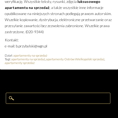
weryfikację. Wszystkie teksty, rysunki, zdjęcia
luksusowego
apartamentu
na sprzedaż
, a także wszystkie inne informacje
opublikowane na niniejszych stronach podlegają prawom autorskim.
Wszelkie kopiowanie, dystrybucja, elektroniczne przetwarzanie oraz
przesyłanie zawartości bez zezwolenia zabronione. Wszelkie prawa
zastrzeżone. (020-9344)
Kontakt:
e-mail: b.przybylski@wgn.pl
Dział:
apartamenty na sprzedaż
Tagi:
apartamenty na sprzedaż
,
apartamenty Ostrów Wielkopolski sprzedaż
,
apartamenty sprzedaż