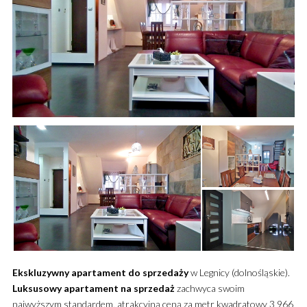
Ekskluzywny
apartament
do sprzedaży
w Legnicy (dolnośląskie).
Luksusowy
apartament
na sprzedaż
zachwyca swoim
najwyższym standardem, atrakcyjną ceną za metr kwadratowy 3 966