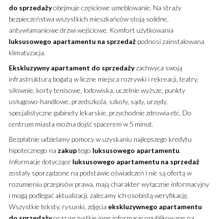
do sprzedaży
obejmuje częściowe umeblowanie. Na straży
bezpieczeństwa wszystkich mieszkańców stoją solidne,
antywłamaniowe drzwi wejściowe. Komfort użytkowania
luksusowego
apartamentu
na sprzedaż
podnosi zainstalowana
klimatyzacja.
Ekskluzywny
apartament
do sprzedaży
zachwyca swoją
infrastrukturą bogatą w liczne miejsca rozrywki i rekreacji, teatry,
siłownie, korty tenisowe, lodowiska, uczelnie wyższe, punkty
usługowo-handlowe, przedszkola, szkoły, sądy, urzędy,
specjalistyczne gabinety lekarskie, przychodnie zdrowia etc. Do
centrum miasta można dojść spacerem w 5 minut.
Bezpłatnie udzielamy pomocy w uzyskaniu najlepszego kredytu
hipotecznego na
zakup
tego
luksusowego
apartamentu
.
Informacje dotyczące
luksusowego
apartamentu
na sprzedaż
zostały sporządzone na podstawie oświadczeń i nie są ofertą w
rozumieniu przepisów prawa, mają charakter wyłącznie informacyjny
i mogą podlegać aktualizacji, zalecamy ich osobistą weryfikację.
Wszystkie teksty, rysunki, zdjęcia
ekskluzywnego
apartamentu
do sprzedaży
oraz wszystkie inne informacje opublikowane na