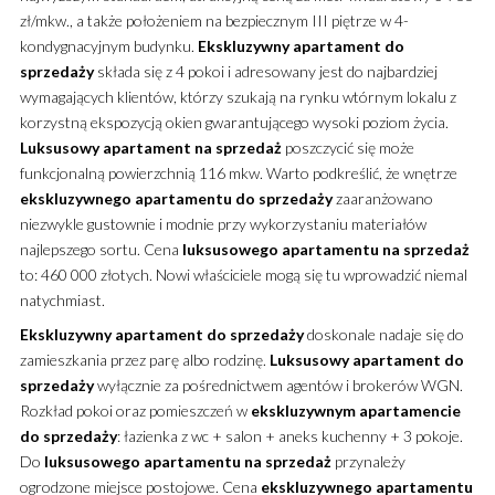
zł/mkw., a także położeniem na bezpiecznym III piętrze w 4-
kondygnacyjnym budynku.
Ekskluzywny
apartament
do
sprzedaży
składa się z 4 pokoi i adresowany jest do najbardziej
wymagających klientów, którzy szukają na rynku wtórnym lokalu z
korzystną ekspozycją okien gwarantującego wysoki poziom życia.
Luksusowy
apartament
na sprzedaż
poszczycić się może
funkcjonalną powierzchnią 116 mkw. Warto podkreślić, że wnętrze
ekskluzywnego
apartamentu
do sprzedaży
zaaranżowano
niezwykle gustownie i modnie przy wykorzystaniu materiałów
najlepszego sortu. Cena
luksusowego
apartamentu
na sprzedaż
to: 460 000 złotych. Nowi właściciele mogą się tu wprowadzić niemal
natychmiast.
Ekskluzywny
apartament
do sprzedaży
doskonale nadaje się do
zamieszkania przez parę albo rodzinę.
Luksusowy
apartament
do
sprzedaży
wyłącznie za pośrednictwem agentów i brokerów WGN.
Rozkład pokoi oraz pomieszczeń w
ekskluzywnym
apartamencie
do sprzedaży
: łazienka z wc + salon + aneks kuchenny + 3 pokoje.
Do
luksusowego
apartamentu
na sprzedaż
przynależy
ogrodzone miejsce postojowe. Cena
ekskluzywnego
apartamentu