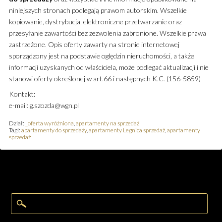
niniejszych stronach podlegają prawom autorskim. Wszelkie
kopiowanie, dystrybucja, elektroniczne przetwarzanie oraz
przesyłanie zawartości bez zezwolenia zabronione. Wszelkie prawa
zastrzeżone. Opis oferty zawarty na stronie internetowej
sporządzony jest na podstawie oględzin nieruchomości, a także
informacji uzyskanych od właściciela, może podlegać aktualizacji i nie
stanowi oferty określonej w art.66 i następnych K.C. (156-5859)
Kontakt:
e-mail: g.szozda@wgn.pl
Dział:
_oferta wyróżniona
,
apartamenty na sprzedaż
Tagi:
apartamenty do sprzedaży
,
apartamenty Legnica sprzedaż
,
apartamenty
sprzedaż