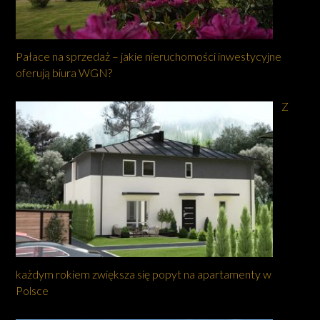
Pałace na sprzedaż – jakie nieruchomości inwestycyjne
oferują biura WGN?
Z
każdym rokiem zwiększa się popyt na apartamenty w
Polsce