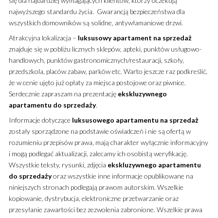
się dla najbardziej wymagających klientów, którzy oczekują
najwyższego standardu życia. Gwarancją bezpieczeństwa dla
wszystkich domowników są solidne, antywłamaniowe drzwi.
Atrakcyjna lokalizacja –
luksusowy
apartament
na sprzedaż
znajduje się w pobliżu licznych sklepów, apteki, punktów usługowo-
handlowych, punktów gastronomicznych/restauracji, szkoły,
przedszkola, placów zabaw, parków etc. Warto jeszcze raz podkreślić,
że w cenie ujęto już opłaty za miejsca postojowe oraz piwnice.
Serdecznie zapraszam na prezentację
ekskluzywnego
apartamentu
do sprzedaży
.
Informacje dotyczące
luksusowego
apartamentu
na sprzedaż
zostały sporządzone na podstawie oświadczeń i nie są ofertą w
rozumieniu przepisów prawa, mają charakter wyłącznie informacyjny
i mogą podlegać aktualizacji, zalecamy ich osobistą weryfikację.
Wszystkie teksty, rysunki, zdjęcia
ekskluzywnego
apartamentu
do sprzedaży
oraz wszystkie inne informacje opublikowane na
niniejszych stronach podlegają prawom autorskim. Wszelkie
kopiowanie, dystrybucja, elektroniczne przetwarzanie oraz
przesyłanie zawartości bez zezwolenia zabronione. Wszelkie prawa