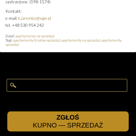
zastrzeżone. (198-1574)
Kontakt:
e-mail:
k.jaremko@wgn.pl
tel. +48 530 954 242
Dział:
apartamenty na sprzedaż
Tagi:
apartamenty Kraków sprzedaż
,
apartamenty na sprzedaż
,
apartamenty
sprzedaż
ZGŁOŚ
KUPNO — SPRZEDAŻ