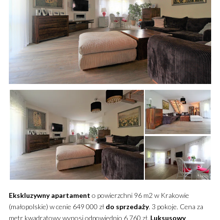
Ekskluzywny
apartament
o powierzchni 96 m2 w Krakowie
(małopolskie) w cenie 649 000 zł
do sprzedaży
. 3 pokoje. Cena za
metr kwadratowy wynosi odpowiednio 6 760 zł.
Luksusowy