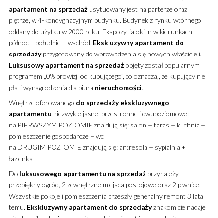
apartament
na sprzedaż
usytuowany jest na parterze oraz I
piętrze, w 4-kondygnacyjnym budynku. Budynek z rynku wtórnego
oddany do użytku w 2000 roku. Ekspozycja okien w kierunkach
północ – południe – wschód.
Ekskluzywny
apartament
do
sprzedaży
przygotowany do wprowadzenia się nowych właścicieli.
Luksusowy
apartament
na sprzedaż
objęty został popularnym
programem „0% prowizji od kupującego”, co oznacza,, że kupujący nie
płaci wynagrodzenia dla biura
nieruchomości
.
Wnętrze oferowanego
do sprzedaży
ekskluzywnego
apartamentu
niezwykle jasne, przestronne i dwupoziomowe:
na PIERWSZYM POZIOMIE znajdują się: salon + taras + kuchnia +
pomieszczenie gospodarcze + wc
na DRUGIM POZIOMIE znajdują się: antresola + sypialnia +
łazienka
Do
luksusowego
apartamentu
na sprzedaż
przynależy
przepiękny ogród, 2 zewnętrzne miejsca postojowe oraz 2 piwnice.
Wszystkie pokoje i pomieszczenia przeszły generalny remont 3 lata
temu.
Ekskluzywny
apartament
do sprzedaży
znakomicie nadaje