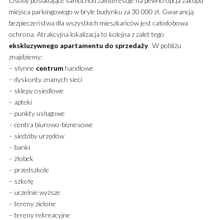
Osoby posiadające samochód zainteresuje na pewno opcja zakupu
miejsca parkingowego w bryle budynku za 30 000 zł. Gwarancją
bezpieczeństwa dla wszystkich mieszkańców jest całodobowa
ochrona. Atrakcyjna lokalizacja to kolejna z zalet tego
ekskluzywnego
apartamentu
do sprzedaży
. W pobliżu
znajdziemy:
– słynne
centrum
handlowe
– dyskonty znanych sieci
– sklepy osiedlowe
– apteki
– punkty usługowe
– centra biurowo-biznesowe
– siedziby urzędów
– banki
– żłobek
– przedszkole
– szkołę
– uczelnie wyższe
– tereny zielone
– tereny rekreacyjne