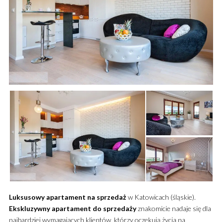
Luksusowy
apartament
na sprzedaż
w Katowicach (śląskie).
Ekskluzywny
apartament
do sprzedaży
znakomicie nadaje się dla
najbardziej wymagających klientów, którzy oczekują życia na