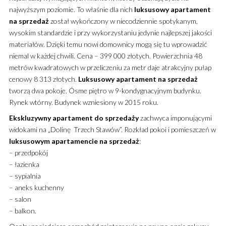
najwyższym poziomie.
To właśnie dla nich
luksusowy
apartament
na sprzedaż
został wykończony w niecodziennie spotykanym,
wysokim standardzie i przy wykorzystaniu jedynie najlepszej jakości
materiałów. Dzięki temu nowi domownicy mogą się tu wprowadzić
niemal w każdej chwili. Cena – 399 000 złotych. Powierzchnia 48
metrów kwadratowych w przeliczeniu za metr daje atrakcyjny pułap
cenowy 8 313 złotych.
Luksusowy
apartament
na sprzedaż
tworzą dwa pokoje. Ósme piętro w 9-kondygnacyjnym budynku.
Rynek wtórny. Budynek wzniesiony w 2015 roku.
Ekskluzywny
apartament
do sprzedaży
zachwyca imponującymi
widokami na „Dolinę Trzech Stawów”. Rozkład pokoi i pomieszczeń w
luksusowym
apartamencie
na sprzedaż
:
– przedpokój
– łazienka
– sypialnia
– aneks kuchenny
– salon
– balkon.