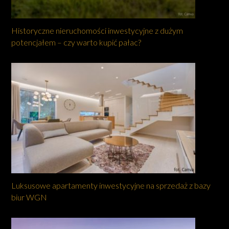
Historyczne nieruchomości inwestycyjne z dużym
potencjałem – czy warto kupić pałac?
Luksusowe apartamenty inwestycyjne na sprzedaż z bazy
biur WGN