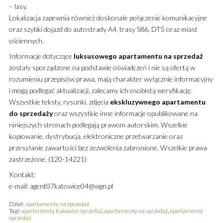
– lasy.
Lokalizacja zapewnia również doskonałe połączenie komunikacyjne
oraz szybki dojazd do autostrady A4, trasy S86, DTŚ oraz miast
ościennych.
Informacje dotyczące
luksusowego
apartamentu
na sprzedaż
zostały sporządzone na podstawie oświadczeń i nie są ofertą w
rozumieniu przepisów prawa, mają charakter wyłącznie informacyjny
i mogą podlegać aktualizacji, zalecamy ich osobistą weryfikację.
Wszystkie teksty, rysunki, zdjęcia
ekskluzywnego
apartamentu
do sprzedaży
oraz wszystkie inne informacje opublikowane na
niniejszych stronach podlegają prawom autorskim. Wszelkie
kopiowanie, dystrybucja, elektroniczne przetwarzanie oraz
przesyłanie zawartości bez zezwolenia zabronione. Wszelkie prawa
zastrzeżone. (120-14221)
Kontakt:
e-mail: agent07katowice04@wgn.pl
Dział:
apartamenty na sprzedaż
Tagi:
apartamenty Katowice sprzedaż
,
apartamenty na sprzedaż
,
apartamenty
sprzedaż