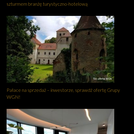
szturmem branżę turystyczno-hotelową
Pałace na sprzedaż – inwestorze, sprawdź ofertę Grupy
WGN!