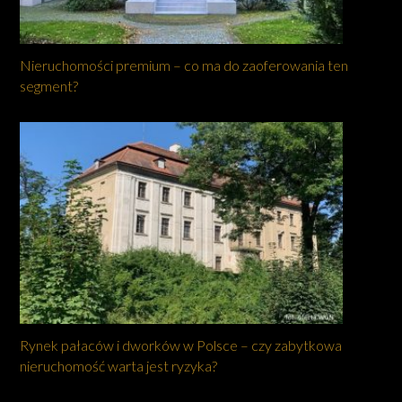
Nieruchomości premium – co ma do zaoferowania ten
segment?
Rynek pałaców i dworków w Polsce – czy zabytkowa
nieruchomość warta jest ryzyka?