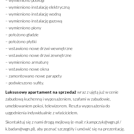
– wymieniono podłogi
– wymieniono instalację elektryczną
– wymieniono instalację wodną
– wymieniono instalację gazową
– wymieniono piony
– położono gładzie
– położono płytki
– wstawiono nowe drzwi wewnętrzne
– wstawiono nowe drzwi zewnętrzne
– wymieniono armaturę
– wstawiono nowe okna
– zamontowano nowe parapety
– podwieszono sufity.
Luksusowy
apartament
na sprzedaż
wraz z ujętą już w cenie
zabudową kuchenną i wyposażeniem, szafami w zabudowie,
umeblowaniem pokoi, telewizorem. Reszta wyposażenia do
uzgodnienia indywidualnie z właścicielem.
Skontaktuj się z nami drogą mejlową (e-mail: r.kampczyk@wgn.pl /
k.badan@wgn.pl), aby poznać szczegóły i umówić się na prezentację.