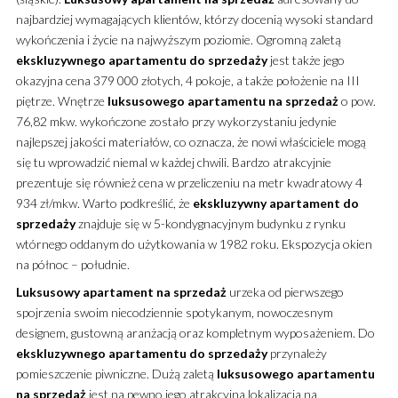
najbardziej wymagających klientów, którzy docenią wysoki standard
wykończenia i życie na najwyższym poziomie.
Ogromną zaletą
ekskluzywnego
apartamentu
do sprzedaży
jest także jego
okazyjna cena 379 000 złotych, 4 pokoje, a także położenie na III
piętrze. Wnętrze
luksusowego
apartamentu
na sprzedaż
o pow.
76,82 mkw. wykończone zostało przy wykorzystaniu jedynie
najlepszej jakości materiałów, co oznacza, że nowi właściciele mogą
się tu wprowadzić niemal w każdej chwili. Bardzo atrakcyjnie
prezentuje się również cena w przeliczeniu na metr kwadratowy 4
934 zł/mkw. Warto podkreślić, że
ekskluzywny
apartament
do
sprzedaży
znajduje się w 5-kondygnacyjnym budynku z rynku
wtórnego oddanym do użytkowania w 1982 roku. Ekspozycja okien
na północ – południe.
Luksusowy
apartament
na sprzedaż
urzeka od pierwszego
spojrzenia swoim niecodziennie spotykanym, nowoczesnym
designem, gustowną aranżacją oraz kompletnym wyposażeniem. Do
ekskluzywnego
apartamentu
do sprzedaży
przynależy
pomieszczenie piwniczne. Dużą zaletą
luksusowego
apartamentu
na sprzedaż
jest na pewno jego atrakcyjna lokalizacja na