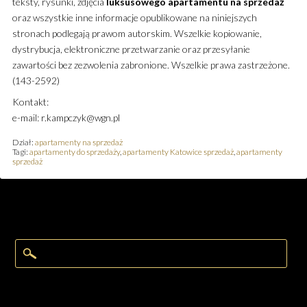
teksty, rysunki, zdjęcia
luksusowego
apartamentu
na sprzedaż
oraz wszystkie inne informacje opublikowane na niniejszych
stronach podlegają prawom autorskim. Wszelkie kopiowanie,
dystrybucja, elektroniczne przetwarzanie oraz przesyłanie
zawartości bez zezwolenia zabronione. Wszelkie prawa zastrzeżone.
(143-2592)
Kontakt:
e-mail: r.kampczyk@wgn.pl
Dział:
apartamenty na sprzedaż
Tagi:
apartamenty do sprzedaży
,
apartamenty Katowice sprzedaż
,
apartamenty
sprzedaż