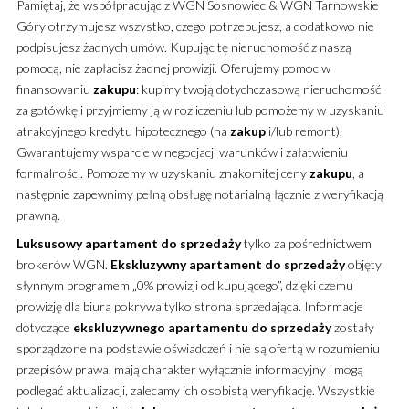
Pamiętaj, że współpracując z WGN Sosnowiec & WGN Tarnowskie
Góry otrzymujesz wszystko, czego potrzebujesz, a dodatkowo nie
podpisujesz żadnych umów. Kupując tę nieruchomość z naszą
pomocą, nie zapłacisz żadnej prowizji. Oferujemy pomoc w
finansowaniu
zakupu
: kupimy twoją dotychczasową nieruchomość
za gotówkę i przyjmiemy ją w rozliczeniu lub pomożemy w uzyskaniu
atrakcyjnego kredytu hipotecznego (na
zakup
i/lub remont).
Gwarantujemy wsparcie w negocjacji warunków i załatwieniu
formalności. Pomożemy w uzyskaniu znakomitej ceny
zakupu
, a
następnie zapewnimy pełną obsługę notarialną łącznie z weryfikacją
prawną.
Luksusowy
apartament
do sprzedaży
tylko za pośrednictwem
brokerów WGN.
Ekskluzywny
apartament
do sprzedaży
objęty
słynnym programem „0% prowizji od kupującego”, dzięki czemu
prowizję dla biura pokrywa tylko strona sprzedająca. Informacje
dotyczące
ekskluzywnego
apartamentu
do sprzedaży
zostały
sporządzone na podstawie oświadczeń i nie są ofertą w rozumieniu
przepisów prawa, mają charakter wyłącznie informacyjny i mogą
podlegać aktualizacji, zalecamy ich osobistą weryfikację. Wszystkie