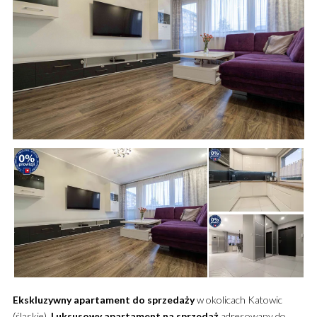
Ekskluzywny
apartament
do sprzedaży
w okolicach Katowic
(śląskie).
Luksusowy
apartament
na sprzedaż
adresowany do