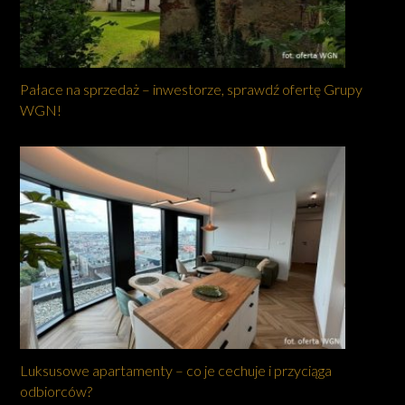
Pałace na sprzedaż – inwestorze, sprawdź ofertę Grupy
WGN!
Luksusowe apartamenty – co je cechuje i przyciąga
odbiorców?