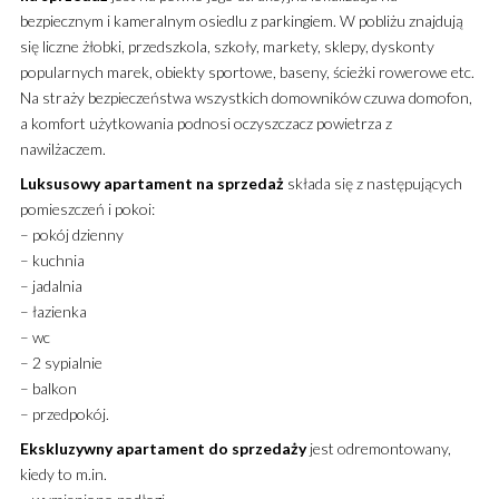
bezpiecznym i kameralnym osiedlu z parkingiem. W pobliżu znajdują
się liczne żłobki, przedszkola, szkoły, markety, sklepy, dyskonty
popularnych marek, obiekty sportowe, baseny, ścieżki rowerowe etc.
Na straży bezpieczeństwa wszystkich domowników czuwa domofon,
a komfort użytkowania podnosi oczyszczacz powietrza z
nawilżaczem.
Luksusowy
apartament
na sprzedaż
składa się z następujących
pomieszczeń i pokoi:
– pokój dzienny
– kuchnia
– jadalnia
– łazienka
– wc
– 2 sypialnie
– balkon
– przedpokój.
Ekskluzywny
apartament
do sprzedaży
jest odremontowany,
kiedy to m.in.