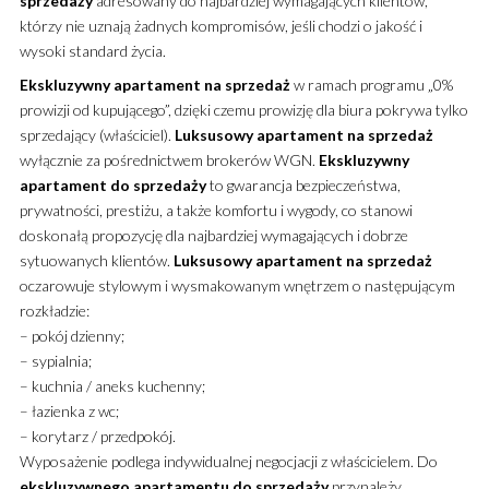
sprzedaży
adresowany do najbardziej wymagających klientów,
którzy nie uznają żadnych kompromisów, jeśli chodzi o jakość i
wysoki standard życia.
Ekskluzywny
apartament
na sprzedaż
w ramach programu „0%
prowizji od kupującego”, dzięki czemu prowizję dla biura pokrywa tylko
sprzedający (właściciel).
Luksusowy
apartament
na sprzedaż
wyłącznie za pośrednictwem brokerów WGN.
Ekskluzywny
apartament
do sprzedaży
to gwarancja bezpieczeństwa,
prywatności, prestiżu, a także komfortu i wygody, co stanowi
doskonałą propozycję dla najbardziej wymagających i dobrze
sytuowanych klientów.
Luksusowy
apartament
na sprzedaż
oczarowuje stylowym i wysmakowanym wnętrzem o następującym
rozkładzie:
– pokój dzienny;
– sypialnia;
– kuchnia / aneks kuchenny;
– łazienka z wc;
– korytarz / przedpokój.
Wyposażenie podlega indywidualnej negocjacji z właścicielem. Do
ekskluzywnego
apartamentu
do sprzedaży
przynależy