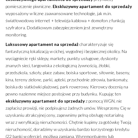
pomieszczenie piwniczne.
Ekskluzywny
apartament
do sprzedaży
wyposażony w liczne zaawansowane technologie, jak m.in.
światłowodowy internet + telewizja kablowa + domofon z funkcją
szyfratora. Dodatkowym zabezpieczeniem jest zewnętrzny
monitoring.
Luksusowy
apartament
na sprzedaż
charakteryzuje się
fantastyczną lokalizacją w cichej, wygodnej i bezpiecznej okolicy. Na
wyciągniecie ręki sklepy, markety, punkty usługowe, dyskonty
znanych sieci, targowiska z ekologiczną żywnością, żłobki,
przedszkola, szkoły, place zabaw, boiska sportowe, siłownie, baseny,
kina, tereny zielone, parki, apteki, przychodnie zdrowia, bankomaty,
boiska do siatkówki plażowej, park rowerowy. Kierowcy docenią na
pewno naziemne miejsce postojowe przy budynku. Kupując ten
ekskluzywny
apartament
do sprzedaży
z pomocą WGN, nie
zapłacisz prowizji, nie podpisujesz żadnych umów. Wesprzemy Cię w
uzyskaniu atrakcyjnej ceny, zapewnimy pełną obsługę notarialną
wraz z weryfikacją nieruchomości. Chętnie kupimy za gotówkę Twoją
nieruchomość, doradzimy w uzyskaniu bardzo korzystnego kredytu
(22 banki w ofercie), możliwa zamiana. Wyremontujemy lub