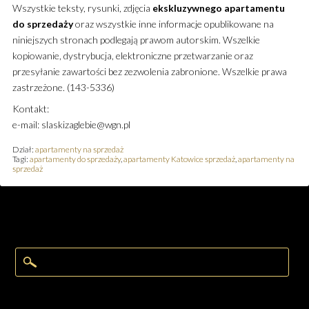
Wszystkie teksty, rysunki, zdjęcia
ekskluzywnego
apartamentu
do sprzedaży
oraz wszystkie inne informacje opublikowane na
niniejszych stronach podlegają prawom autorskim. Wszelkie
kopiowanie, dystrybucja, elektroniczne przetwarzanie oraz
przesyłanie zawartości bez zezwolenia zabronione. Wszelkie prawa
zastrzeżone. (143-5336)
Kontakt:
e-mail: slaskizaglebie@wgn.pl
Dział:
apartamenty na sprzedaż
Tagi:
apartamenty do sprzedaży
,
apartamenty Katowice sprzedaż
,
apartamenty na
sprzedaż