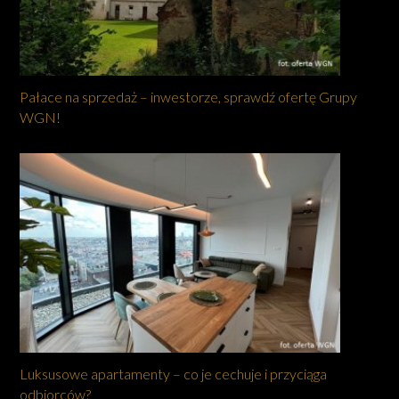
Pałace na sprzedaż – inwestorze, sprawdź ofertę Grupy
WGN!
Luksusowe apartamenty – co je cechuje i przyciąga
odbiorców?