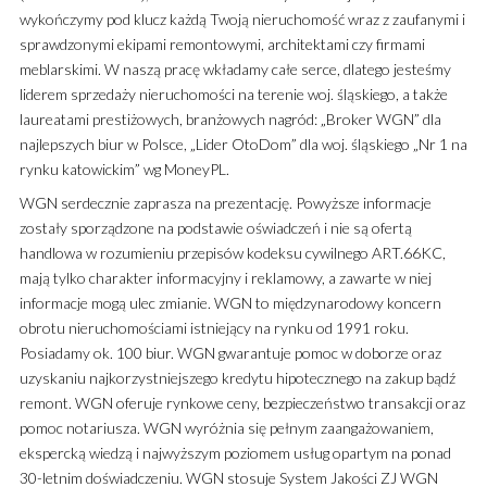
wykończymy pod klucz każdą Twoją nieruchomość wraz z zaufanymi i
sprawdzonymi ekipami remontowymi, architektami czy firmami
meblarskimi. W naszą pracę wkładamy całe serce, dlatego jesteśmy
liderem sprzedaży nieruchomości na terenie woj. śląskiego, a także
laureatami prestiżowych, branżowych nagród: „Broker WGN” dla
najlepszych biur w Polsce, „Lider OtoDom” dla woj. śląskiego „Nr 1 na
rynku katowickim” wg MoneyPL.
WGN serdecznie zaprasza na prezentację. Powyższe informacje
zostały sporządzone na podstawie oświadczeń i nie są ofertą
handlowa w rozumieniu przepisów kodeksu cywilnego ART.66KC,
mają tylko charakter informacyjny i reklamowy, a zawarte w niej
informacje mogą ulec zmianie. WGN to międzynarodowy koncern
obrotu nieruchomościami istniejący na rynku od 1991 roku.
Posiadamy ok. 100 biur. WGN gwarantuje pomoc w doborze oraz
uzyskaniu najkorzystniejszego kredytu hipotecznego na zakup bądź
remont. WGN oferuje rynkowe ceny, bezpieczeństwo transakcji oraz
pomoc notariusza. WGN wyróżnia się pełnym zaangażowaniem,
ekspercką wiedzą i najwyższym poziomem usług opartym na ponad
30-letnim doświadczeniu. WGN stosuje System Jakości ZJ WGN