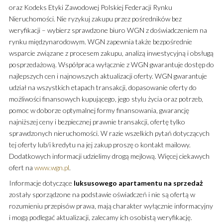
oraz Kodeks Etyki Zawodowej Polskiej Federacji Rynku
Nieruchomości. Nie ryzykuj zakupu przez pośredników bez
weryfikacji – wybierz sprawdzone biuro WGN z doświadczeniem na
rynku międzynarodowym. WGN zapewnia także bezpośrednie
wsparcie związane z procesem zakupu, analizą inwestycyjną i obsługą
posprzedażową. Współpraca wyłącznie z WGN gwarantuje dostęp do
najlepszych cen i najnowszych aktualizacji oferty. WGN gwarantuje
udział na wszystkich etapach transakcji, dopasowanie oferty do
możliwości finansowych kupującego, jego stylu życia oraz potrzeb,
pomoc w doborze optymalnej formy finansowania, gwarancję
najniższej ceny i bezpiecznej prawnie transakcji, ofertę tylko
sprawdzonych nieruchomości. W razie wszelkich pytań dotyczących
tej oferty lub/i kredytu na jej zakup proszę o kontakt mailowy.
Dodatkowych informacji udzielimy drogą mejlową. Więcej ciekawych
ofert na
www.wgn.pl
.
Informacje dotyczące
luksusowego
apartamentu
na sprzedaż
zostały sporządzone na podstawie oświadczeń i nie są ofertą w
rozumieniu przepisów prawa, mają charakter wyłącznie informacyjny
i mogą podlegać aktualizacji, zalecamy ich osobistą weryfikację.