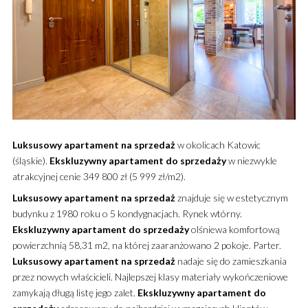
Luksusowy
apartament
na sprzedaż
w okolicach Katowic
(śląskie).
Ekskluzywny
apartament
do sprzedaży
w niezwykle
atrakcyjnej cenie 349 800 zł (5 999 zł/m2).
Luksusowy
apartament
na sprzedaż
znajduje się w estetycznym
budynku z 1980 roku o 5 kondygnacjach. Rynek wtórny.
Ekskluzywny
apartament
do sprzedaży
olśniewa komfortową
powierzchnią 58,31 m2, na której zaaranżowano 2 pokoje. Parter.
Luksusowy
apartament
na sprzedaż
nadaje się do zamieszkania
przez nowych właścicieli. Najlepszej klasy materiały wykończeniowe
zamykają długą listę jego zalet.
Ekskluzywny
apartament
do