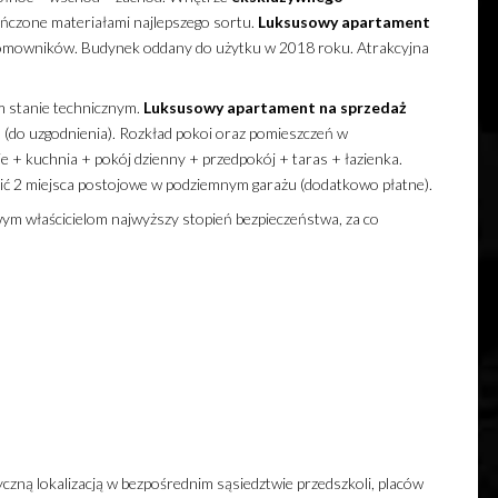
ńczone materiałami najlepszego sortu.
Luksusowy
apartament
domowników. Budynek oddany do użytku w 2018 roku. Atrakcyjna
 stanie technicznym.
Luksusowy
apartament
na sprzedaż
 (do uzgodnienia). Rozkład pokoi oraz pomieszczeń w
nie + kuchnia + pokój dzienny + przedpokój + taras + łazienka.
ć 2 miejsca postojowe w podziemnym garażu (dodatkowo płatne).
m właścicielom najwyższy stopień bezpieczeństwa, za co
czną lokalizacją w bezpośrednim sąsiedztwie przedszkoli, placów