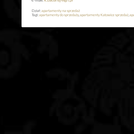
Dział:
apartamenty na sprzedaż
Tagi:
apartamenty do sprzedaży
,
apartamenty Katowice sprzedaż
,
ap