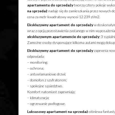
apartamentu
do sprzedaży
tworzą cztery pokoje wyko
na sprzedaż
nadaje się do zamieszkania przez nowych 
cena za metr kwadratowy wynosi 12 239 zł/m2.
Ekskluzywny
apartament
do sprzedaży
w doskonałym
wraz z opcją pozostawienia zastanego w nim wyposażenia
ekskluzywnym
apartamencie
do sprzedaży
: 3 sypial
Zamożne osoby dysponujące kilkoma autami mogą dokupi
Ekskluzywny
apartament
do sprzedaży
zapewnia nowy
odpowiada:
– monitoring;
– ochrona;
– antywłamaniowe drzwi;
– domofon z szyfratorem;
– spokojne sąsiedztwo.
Komfort natomiast zapewniają:
– klimatyzacja;
– ogrzewanie podłogowe.
Luksusowy
apartament
na sprzedaż
olśniewa fantasty