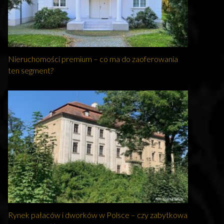
Nieruchomości premium – co ma do zaoferowania
ten segment?
Rynek pałaców i dworków w Polsce – czy zabytkowa