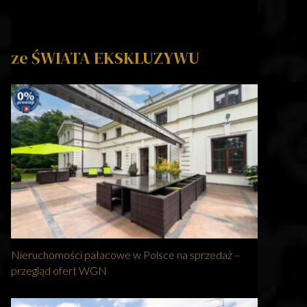
ze ŚWIATA EKSKLUZYWU
Nieruchomości pałacowe w Polsce na sprzedaż –
przegląd ofert WGN