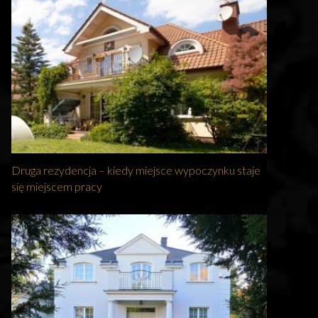
Druga rezydencja – kiedy miejsce wypoczynku staje
się miejscem pracy