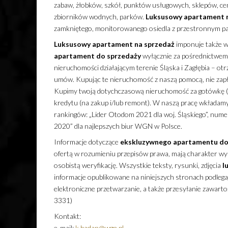
zabaw, żłobków, szkół, punktów usługowych, sklepów, cen
zbiorników wodnych, parków.
Luksusowy
apartament
zamkniętego, monitorowanego osiedla z przestronnym pa
Luksusowy
apartament
na sprzedaż
imponuje także 
apartament
do sprzedaży
wyłącznie za pośrednictwe
nieruchomości działającym terenie Śląska i Zagłębia – ot
umów. Kupując te nieruchomość z naszą pomocą, nie zapł
Kupimy twoją dotychczasową nieruchomość za gotówkę (
kredytu (na zakup i/lub remont). W naszą pracę wkładamy 
rankingów: „Lider Otodom 2021 dla woj. Śląskiego”, nu
2020” dla najlepszych biur WGN w Polsce.
Informacje dotyczące
ekskluzywnego
apartamentu
do
ofertą w rozumieniu przepisów prawa, mają charakter wyłą
osobistą weryfikację. Wszystkie teksty, rysunki, zdjęcia
l
informacje opublikowane na niniejszych stronach podleg
elektroniczne przetwarzanie, a także przesyłanie zawarto
3331)
Kontakt:
e-mail:
k.badan@wgn.pl