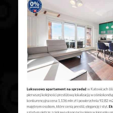
Luksusowy
apartament
na sprzedaż
w Katowicach (śl
pierwszej kolejności prestiżową lokalizacją w ośmiokon
konkurencyjna cena 1,136 mln zł i powierzchnia 92,82 m
majętnym osobom, które cenią prestiż, elegancję i styl.
Ek
szóstym piętrze z ciekawą ekspozycją okien w kierunku 