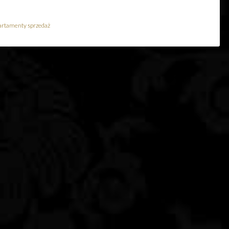
artamenty sprzedaż