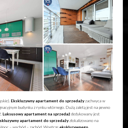
ąskie).
Ekskluzywny
apartament
do sprzedaży
zachwyca w
dygnacyjnym budynku z rynku wtórnego.
Dużą zaletą jest na pewno
2.
Luksusowy
apartament
na sprzedaż
dedykowany jest
skluzywny
apartament
do sprzedaży
zlokalizowano na
północ – wschód – zachód. Wnętrze
ekskluzywnego