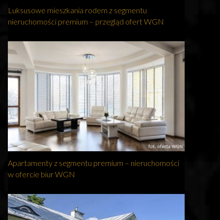
Luksusowe mieszkania rodem z segmentu
nieruchomości premium – przegląd ofert WGN
Apartamenty z segmentu premium – nieruchomości
w ofercie biur WGN