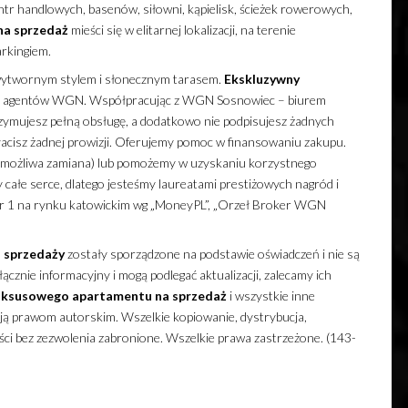
tr handlowych, basenów, siłowni, kąpielisk, ścieżek rowerowych,
na sprzedaż
mieści się w elitarnej lokalizacji, na terenie
rkingiem.
wytwornym stylem i słonecznym tarasem.
Ekskluzywny
m agentów WGN. Współpracując z WGN Sosnowiec – biurem
rzymujesz pełną obsługę, a dodatkowo nie podpisujesz żadnych
acisz żadnej prowizji. Oferujemy pomoc w finansowaniu zakupu.
możliwa zamiana) lub pomożemy w uzyskaniu korzystnego
całe serce, dlatego jesteśmy laureatami prestiżowych nagród i
mer 1 na rynku katowickim wg „MoneyPL”, „Orzeł Broker WGN
 sprzedaży
zostały sporządzone na podstawie oświadczeń i nie są
cznie informacyjny i mogą podlegać aktualizacji, zalecamy ich
uksusowego
apartamentu
na sprzedaż
i wszystkie inne
ają prawom autorskim. Wszelkie kopiowanie, dystrybucja,
ści bez zezwolenia zabronione. Wszelkie prawa zastrzeżone. (143-