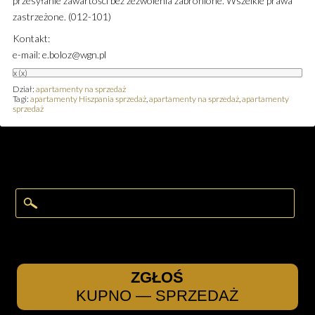
przesyłanie zawartości bez zezwolenia zabronione. Wszelkie prawa
zastrzeżone. (012-101)
Kontakt:
e-mail: e.boloz@wgn.pl
x
(x)
Dział:
apartamenty na sprzedaż
Tagi:
apartamenty Hiszpania sprzedaż
,
apartamenty na sprzedaż
,
apartamenty
sprzedaż
ZGŁOŚ
KUPNO — SPRZEDAŻ