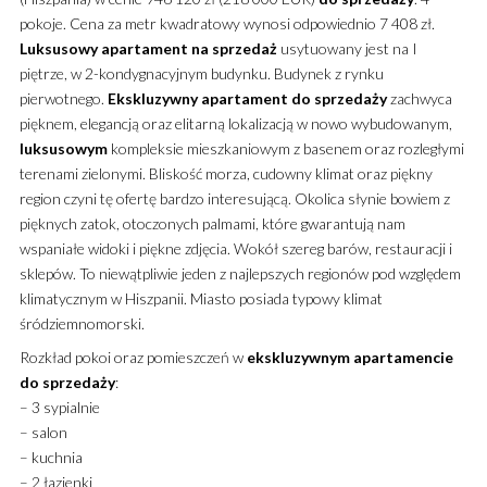
pokoje. Cena za metr kwadratowy wynosi odpowiednio 7 408 zł.
Luksusowy
apartament
na sprzedaż
usytuowany jest na I
piętrze, w 2-kondygnacyjnym budynku. Budynek z rynku
pierwotnego.
Ekskluzywny
apartament
do sprzedaży
zachwyca
pięknem, elegancją oraz elitarną lokalizacją w nowo wybudowanym,
luksusowym
kompleksie mieszkaniowym z basenem oraz rozległymi
terenami zielonymi. Bliskość morza, cudowny klimat oraz piękny
region czyni tę ofertę bardzo interesującą. Okolica słynie bowiem z
pięknych zatok, otoczonych palmami, które gwarantują nam
wspaniałe widoki i piękne zdjęcia. Wokół szereg barów, restauracji i
sklepów. To niewątpliwie jeden z najlepszych regionów pod względem
klimatycznym w Hiszpanii. Miasto posiada typowy klimat
śródziemnomorski.
Rozkład pokoi oraz pomieszczeń w
ekskluzywnym apartamencie
do sprzedaży
:
– 3 sypialnie
– salon
– kuchnia
– 2 łazienki