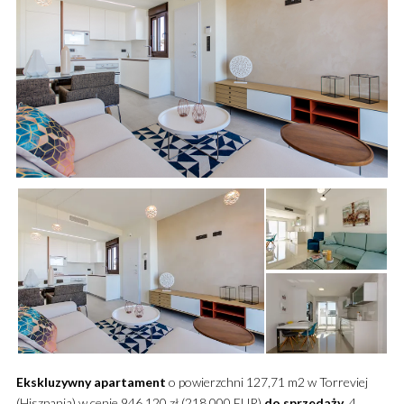
Ekskluzywny
apartament
o powierzchni 127,71 m2 w Torreviej
(Hiszpania) w cenie 946 120 zł (218 000 EUR)
do sprzedaży
. 4