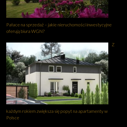
Pałace na sprzedaż – jakie nieruchomości inwestycyjne
oferują biura WGN?
Z
każdym rokiem zwiększa się popyt na apartamenty w
Polsce