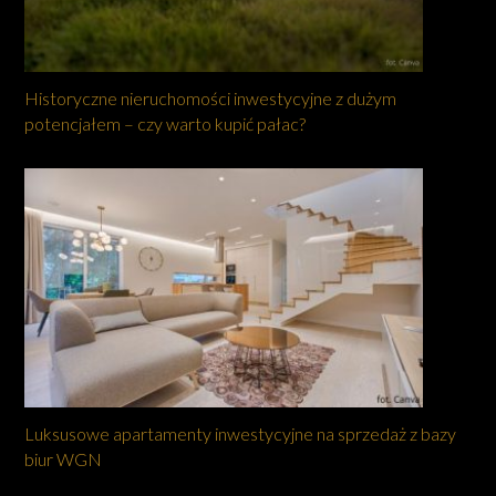
Historyczne nieruchomości inwestycyjne z dużym
potencjałem – czy warto kupić pałac?
Luksusowe apartamenty inwestycyjne na sprzedaż z bazy
biur WGN