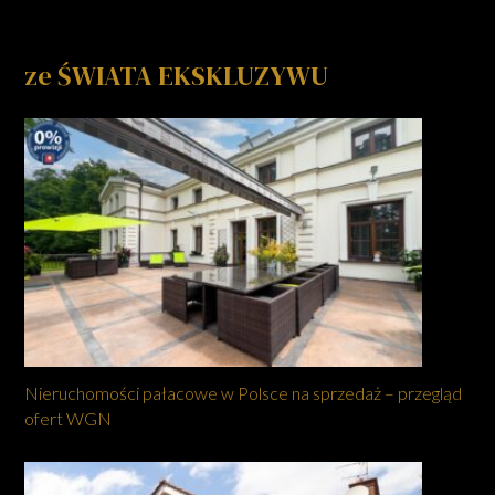
ze ŚWIATA EKSKLUZYWU
Nieruchomości pałacowe w Polsce na sprzedaż – przegląd
ofert WGN