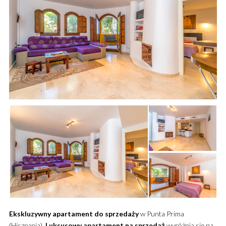
Ekskluzywny
apartament
do sprzedaży
w Punta Prima
(Hiszpania).
Luksusowy
apartament
na sprzedaż
wyróżnia się na