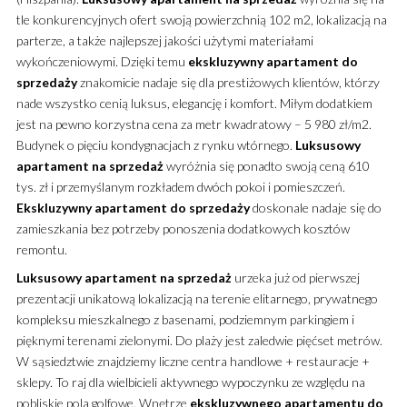
tle konkurencyjnych ofert swoją powierzchnią 102 m2, lokalizacją na
parterze, a także najlepszej jakości użytymi materiałami
wykończeniowymi.
Dzięki temu
ekskluzywny
apartament
do
sprzedaży
znakomicie nadaje się dla prestiżowych klientów, którzy
nade wszystko cenią luksus, elegancję i komfort. Miłym dodatkiem
jest na pewno korzystna cena za metr kwadratowy – 5 980 zł/m2.
Budynek o pięciu kondygnacjach z rynku wtórnego.
Luksusowy
apartament
na sprzedaż
wyróżnia się ponadto swoją ceną 610
tys. zł i przemyślanym rozkładem dwóch pokoi i pomieszczeń.
Ekskluzywny
apartament
do sprzedaży
doskonale nadaje się do
zamieszkania bez potrzeby ponoszenia dodatkowych kosztów
remontu.
Luksusowy
apartament
na sprzedaż
urzeka już od pierwszej
prezentacji unikatową lokalizacją na terenie elitarnego, prywatnego
kompleksu mieszkalnego z basenami, podziemnym parkingiem i
pięknymi terenami zielonymi. Do plaży jest zaledwie pięćset metrów.
W sąsiedztwie znajdziemy liczne centra handlowe + restauracje +
sklepy. To raj dla wielbicieli aktywnego wypoczynku ze względu na
pobliskie pola golfowe. Wnętrze
ekskluzywnego
apartamentu
do