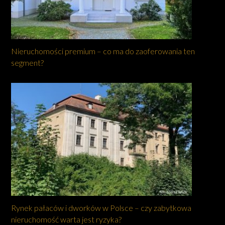
Nieruchomości premium – co ma do zaoferowania ten
segment?
Rynek pałaców i dworków w Polsce – czy zabytkowa
nieruchomość warta jest ryzyka?