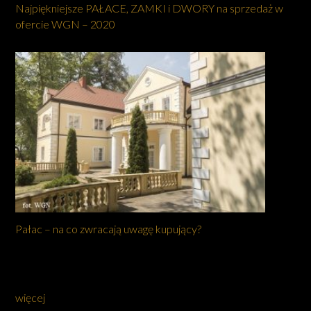
Najpiękniejsze PAŁACE, ZAMKI i DWORY na sprzedaż w
ofercie WGN – 2020
Pałac – na co zwracają uwagę kupujący?
więcej