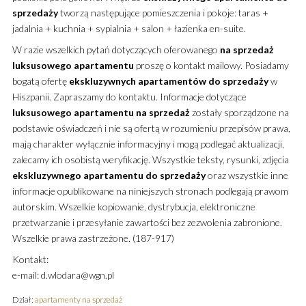
sprzedaży
tworzą następujące pomieszczenia i pokoje: taras +
jadalnia + kuchnia + sypialnia + salon + łazienka en-suite.
W razie wszelkich pytań dotyczących oferowanego
na sprzedaż
luksusowego
apartamentu
proszę o kontakt mailowy. Posiadamy
bogatą ofertę
ekskluzywnych
apartamentów
do sprzedaży
w
Hiszpanii. Zapraszamy do kontaktu. Informacje dotyczące
luksusowego
apartamentu
na sprzedaż
zostały sporządzone na
podstawie oświadczeń i nie są ofertą w rozumieniu przepisów prawa,
mają charakter wyłącznie informacyjny i mogą podlegać aktualizacji,
zalecamy ich osobistą weryfikację. Wszystkie teksty, rysunki, zdjęcia
ekskluzywnego
apartamentu
do sprzedaży
oraz wszystkie inne
informacje opublikowane na niniejszych stronach podlegają prawom
autorskim. Wszelkie kopiowanie, dystrybucja, elektroniczne
przetwarzanie i przesyłanie zawartości bez zezwolenia zabronione.
Wszelkie prawa zastrzeżone. (187-917)
Kontakt:
e-mail: d.wlodara@wgn.pl
Dział:
apartamenty na sprzedaż