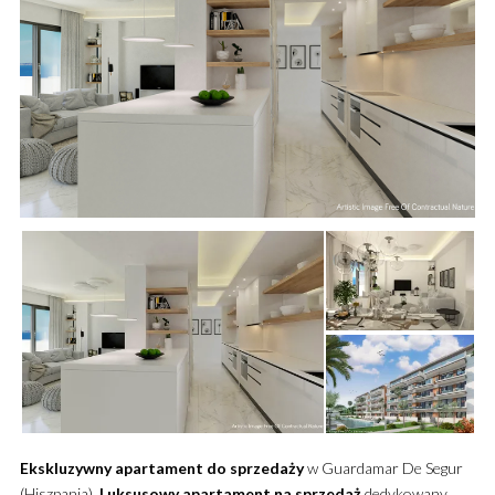
Ekskluzywny
apartament
do sprzedaży
w Guardamar De Segur
(Hiszpania).
Luksusowy
apartament
na sprzedaż
dedykowany