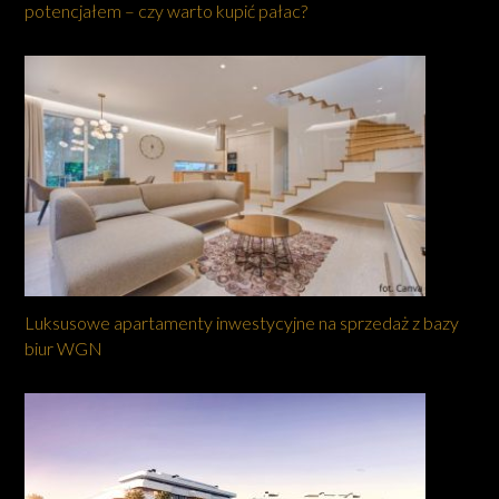
potencjałem – czy warto kupić pałac?
Luksusowe apartamenty inwestycyjne na sprzedaż z bazy
biur WGN