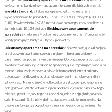
wyłącznie najbardziej wymagającym klientom, dla których prestiż,
wysoki standard
, a także najlepszego gatunku materiały
wykończeniowe to priorytety. Cena – 2 709 000 złotych (630 000
EUR). Powierzchnia 267,32 metra kwadratowego, co w przeliczeniu
za metr daje 10 134 złotych.
Ekskluzywny
apartament
do
sprzedaży
składa się z 4 pokoi i usytuowany jest na IV piętrze w 6-
kondygnacyjnym budynku. Rynek pierwotny.
Luksusowy
apartament
na sprzedaż
olśniewa swoją lokalizacją w
prestiżowym apartamentowcu z pięknymi terenami zielonymi,
basenami oraz podziemnym parkingiem. Do plaży można dotrzeć w
zaledwie dwie minuty. Z okien rozpościerają się imponujące widoki na
morze. Lokalizacja zapewnia bliskość kompletnej infrastruktury
usługowo-handlowej w postaci sklepów, centr handlowych klinik
zdrowia etc. Na miłośników golfa czeka prestiżowe i profesjonalne
pole golfowe. Warto w tym miejscu podkreślić jeszcze raz urok tego
miejsca, gdyż tutejszy region uchodzi za jeden z najpiękniejszych w
całej Hiszpanii. Są tu góry, doliny, piaszczyste plaże, morze etc. Na
uwagę zasługują też bogactwo kulinarne regionu oraz wyśmienite
wina.