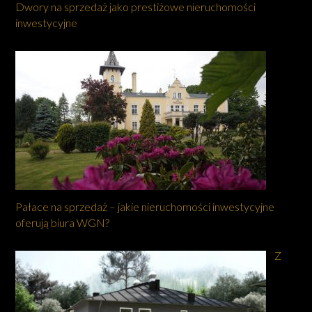
Dwory na sprzedaż jako prestiżowe nieruchomości
inwestycyjne
Pałace na sprzedaż – jakie nieruchomości inwestycyjne
oferują biura WGN?
Z