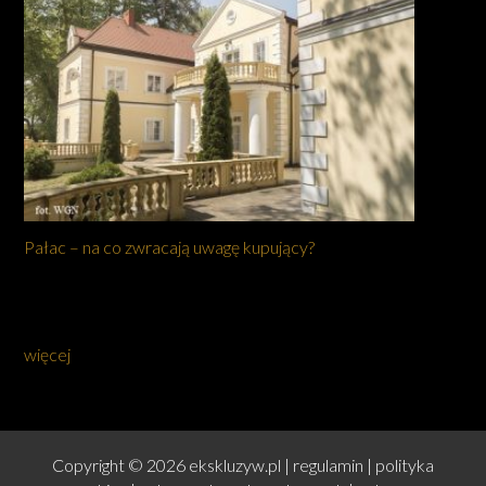
Pałac – na co zwracają uwagę kupujący?
więcej
Copyright © 2026 ekskluzyw.pl |
regulamin
|
polityka