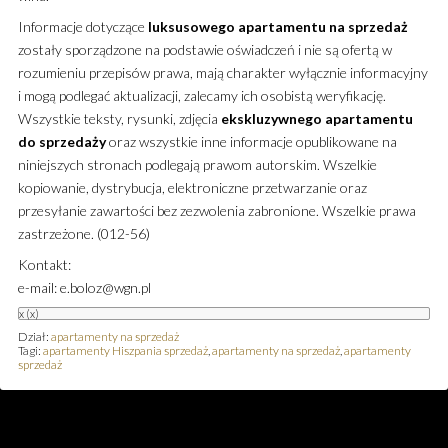
Informacje dotyczące
luksusowego
apartamentu
na sprzedaż
zostały sporządzone na podstawie oświadczeń i nie są ofertą w
rozumieniu przepisów prawa, mają charakter wyłącznie informacyjny
i mogą podlegać aktualizacji, zalecamy ich osobistą weryfikację.
Wszystkie teksty, rysunki, zdjęcia
ekskluzywnego
apartamentu
do sprzedaży
oraz wszystkie inne informacje opublikowane na
niniejszych stronach podlegają prawom autorskim. Wszelkie
kopiowanie, dystrybucja, elektroniczne przetwarzanie oraz
przesyłanie zawartości bez zezwolenia zabronione. Wszelkie prawa
zastrzeżone. (012-56)
Kontakt:
e-mail: e.boloz@wgn.pl
x
(x)
Dział:
apartamenty na sprzedaż
Tagi:
apartamenty Hiszpania sprzedaż
,
apartamenty na sprzedaż
,
apartamenty
sprzedaż