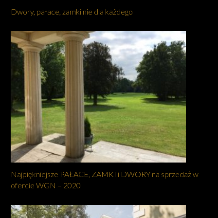
Dwory, pałace, zamki nie dla każdego
Najpiękniejsze PAŁACE, ZAMKI i DWORY na sprzedaż w
ofercie WGN – 2020