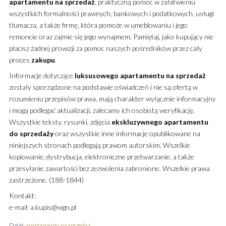
apartamentu
na sprzedaż
, praktyczną pomoc w załatwieniu
wszystkich formalności prawnych, bankowych i podatkowych, usługi
tłumacza, a także firmę, która pomoże w umeblowaniu i jego
remoncie oraz zajmie się jego wynajmem. Pamiętaj, jako kupujący nie
płacisz żadnej prowizji za pomoc naszych pośredników przez cały
proces
zakupu
.
Informacje dotyczące
luksusowego
apartamentu
na sprzedaż
zostały sporządzone na podstawie oświadczeń i nie są ofertą w
rozumieniu przepisów prawa, mają charakter wyłącznie informacyjny
i mogą podlegać aktualizacji, zalecamy ich osobistą weryfikację.
Wszystkie teksty, rysunki, zdjęcia
ekskluzywnego
apartamentu
do sprzedaży
oraz wszystkie inne informacje opublikowane na
niniejszych stronach podlegają prawom autorskim. Wszelkie
kopiowanie, dystrybucja, elektroniczne przetwarzanie, a także
przesyłanie zawartości bez zezwolenia zabronione. Wszelkie prawa
zastrzeżone. (188-1844)
Kontakt:
e-mail: a.kupis@wgn.pl
Dział:
apartamenty na sprzedaż