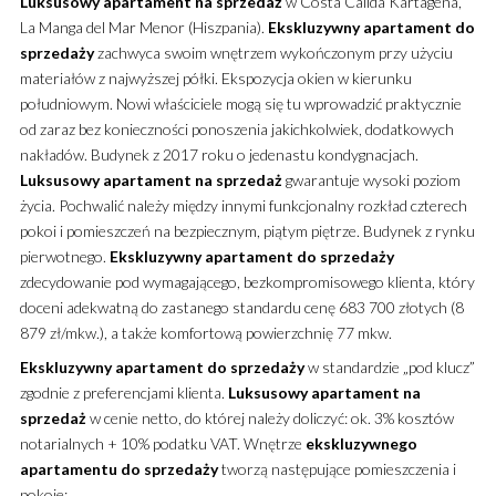
Luksusowy
apartament
na sprzedaż
w Costa Calida Kartagena,
La Manga del Mar Menor (Hiszpania).
Ekskluzywny
apartament
do
sprzedaży
zachwyca swoim wnętrzem wykończonym przy użyciu
materiałów z najwyższej półki.
Ekspozycja okien w kierunku
południowym. Nowi właściciele mogą się tu wprowadzić praktycznie
od zaraz bez konieczności ponoszenia jakichkolwiek, dodatkowych
nakładów. Budynek z 2017 roku o jedenastu kondygnacjach.
Luksusowy
apartament
na sprzedaż
gwarantuje wysoki poziom
życia. Pochwalić należy między innymi funkcjonalny rozkład czterech
pokoi i pomieszczeń na bezpiecznym, piątym piętrze. Budynek z rynku
pierwotnego.
Ekskluzywny
apartament
do sprzedaży
zdecydowanie pod wymagającego, bezkompromisowego klienta, który
doceni adekwatną do zastanego standardu cenę 683 700 złotych (8
879 zł/mkw.), a także komfortową powierzchnię 77 mkw.
Ekskluzywny
apartament
do sprzedaży
w standardzie „pod klucz”
zgodnie z preferencjami klienta.
Luksusowy
apartament
na
sprzedaż
w cenie netto, do której należy doliczyć: ok. 3% kosztów
notarialnych + 10% podatku VAT. Wnętrze
ekskluzywnego
apartamentu
do sprzedaży
tworzą następujące pomieszczenia i
pokoje: