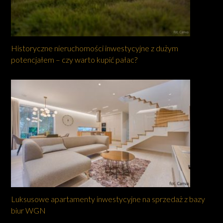
Historyczne nieruchomości inwestycyjne z dużym
potencjałem – czy warto kupić pałac?
Luksusowe apartamenty inwestycyjne na sprzedaż z bazy
biur WGN