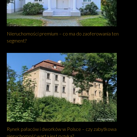
Nieruchomości premium – co ma do zaoferowania ten
segment?
Rynek pałaców i dworków w Polsce – czy zabytkowa
nieruchomość warta jest ryzyka?