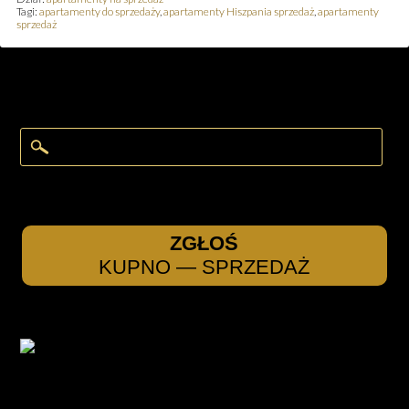
Tagi:
apartamenty do sprzedaży
,
apartamenty Hiszpania sprzedaż
,
apartamenty
sprzedaż
ZGŁOŚ
KUPNO — SPRZEDAŻ