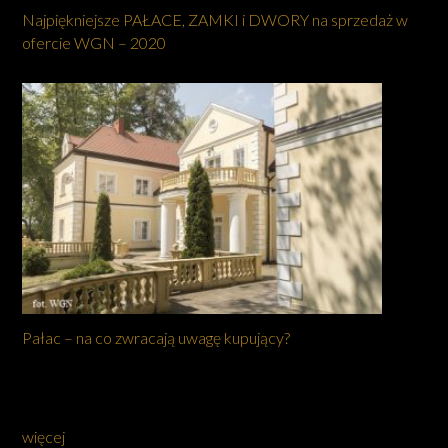
Najpiękniejsze PAŁACE, ZAMKI i DWORY na sprzedaż w
ofercie WGN – 2020
Pałac – na co zwracają uwagę kupujący?
więcej