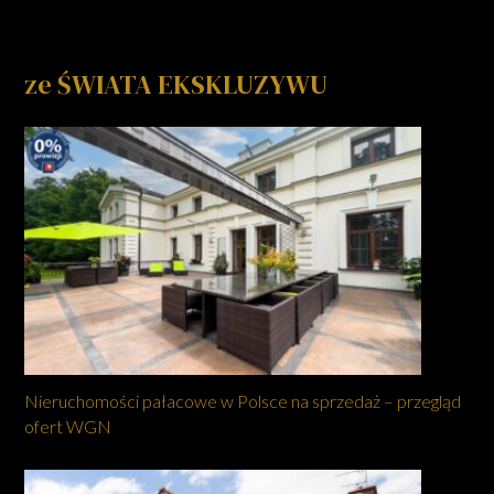
ze ŚWIATA EKSKLUZYWU
Nieruchomości pałacowe w Polsce na sprzedaż – przegląd
ofert WGN