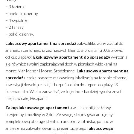
– 3 łazienki
– aneks kuchenny
– 4 sypialnie
– 2 tarasy
– pokój dzienny.
Luksusowy
apartament
na sprzedaż
zakwalifikowany został do
znanego i cenionego przez naszych klientów programu „0% prowizji
od kupującego”.
Ekskluzywny
apartament
do sprzedaży
wyróżnia
się również swoimi zapierającymi dech w piersiach widokami na
morze Mar Menor i Morze Śródziemne.
Luksusowy
apartament
na
sprzedaż
urzeka ponadto malowniczą lokalizacją na terenie elitarnej
inwestycji deweloperskiej z bezpośrednim dostępem do plaży i 3
basenami itp. Warto zauważyć, że to jedno z bardziej egzotycznych
miejsc w całej Hiszpanii.
Zakup
luksusowego
apartamentu
w Hiszpanii jest łatwy,
przyjemny i możliwy w 2 dni. Ze swojej strony gwarantujemy
kompleksową obsługę klienta: transport z lotniska, pomoc w
znalezieniu zakwaterowania, prezentację tego
luksusowego