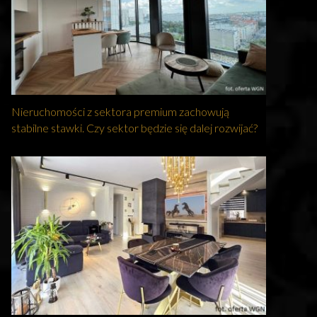
Nieruchomości z sektora premium zachowują
stabilne stawki. Czy sektor będzie się dalej rozwijać?