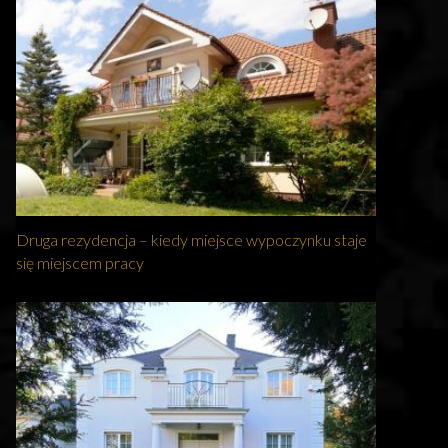
Druga rezydencja – kiedy miejsce wypoczynku staje
się miejscem pracy