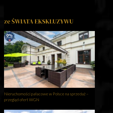
ze ŚWIATA EKSKLUZYWU
Nieruchomości pałacowe w Polsce na sprzedaż –
przegląd ofert WGN