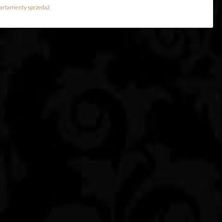
artamenty sprzedaż