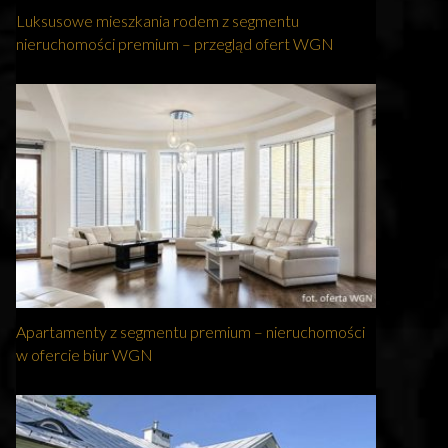
Luksusowe mieszkania rodem z segmentu
nieruchomości premium – przegląd ofert WGN
Apartamenty z segmentu premium – nieruchomości
w ofercie biur WGN