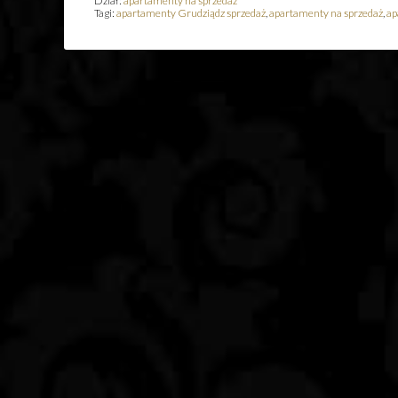
Dział:
apartamenty na sprzedaż
Tagi:
apartamenty Grudziądz sprzedaż
,
apartamenty na sprzedaż
,
ap