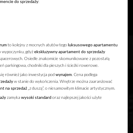
amencie
do sprzedaży
:
rum
to kolejny z mocnych atutów tego
luksusowego
apartamentu
go wypoczynku, gdyż
ekskluzywny
apartament
do sprzedaży
az spacerowych. Osiedle znakomicie skomunikowane z pozostałą
eń parkingowa, chodniki dla pieszych i ścieżki rowerowe.
się również jako inwestycja pod
wynajem
. Cena podlega
rzedaży
w stanie do wykończenia. Wnętrze można zaaranżować
nt
na sprzedaż
„z duszą”, o niesamowitym klimacie artystycznym.
aży
zamyka
wysoki standard
oraz najlepszej jakości użyte