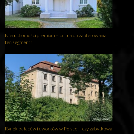
Nieruchomości premium – co ma do zaoferowania
ten segment?
Rynek pałaców i dworków w Polsce – czy zabytkowa