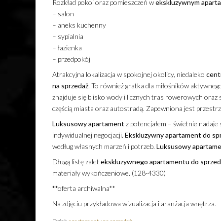
Rozkład pokoi oraz pomieszczeń w
ekskluzywnym
apart
– salon
– aneks kuchenny
– sypialnia
– łazienka
– przedpokój
Atrakcyjna lokalizacja w spokojnej okolicy, niedaleko
cent
na sprzedaż
. To również gratka dla miłośników aktywne
znajduje się blisko wody i licznych tras rowerowych or
częścią miasta oraz autostradą. Zapewniona jest przestrz
Luksusowy
apartament
z potencjałem – świetnie nadaje 
indywidualnej negocjacji.
Ekskluzywny
apartament
do sp
według własnych marzeń i potrzeb.
Luksusowy
apartame
Długą listę zalet
ekskluzywnego
apartamentu
do sprzed
materiały wykończeniowe. (128-4330)
**oferta archiwalna**
Na zdjęciu przykładowa wizualizacja i aranżacja wnętrza.