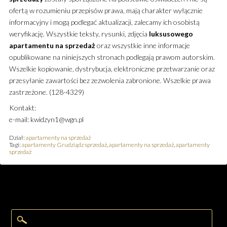
ofertą w rozumieniu przepisów prawa, mają charakter wyłącznie
informacyjny i mogą podlegać aktualizacji, zalecamy ich osobistą
weryfikację. Wszystkie teksty, rysunki, zdjęcia
luksusowego
apartamentu
na sprzedaż
oraz wszystkie inne informacje
opublikowane na niniejszych stronach podlegają prawom autorskim.
Wszelkie kopiowanie, dystrybucja, elektroniczne przetwarzanie oraz
przesyłanie zawartości bez zezwolenia zabronione. Wszelkie prawa
zastrzeżone. (128-4329)
Kontakt:
e-mail: kwidzyn1@wgn.pl
Dział:
apartamenty na sprzedaż
Tagi:
apartamenty Grudziądz sprzedaż
,
apartamenty na sprzedaż
,
apartamenty
sprzedaż