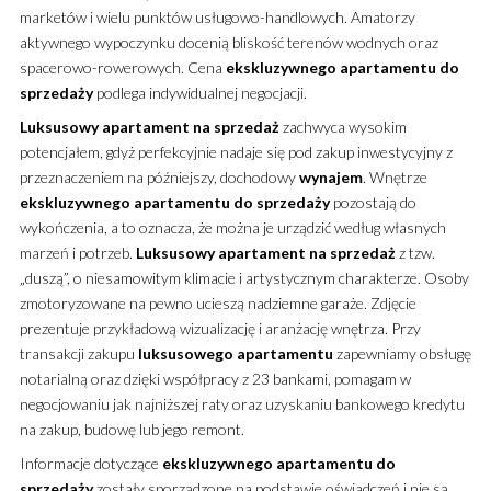
marketów i wielu punktów usługowo-handlowych. Amatorzy
aktywnego wypoczynku docenią bliskość terenów wodnych oraz
spacerowo-rowerowych. Cena
ekskluzywnego
apartamentu
do
sprzedaży
podlega indywidualnej negocjacji.
Luksusowy
apartament
na sprzedaż
zachwyca wysokim
potencjałem, gdyż perfekcyjnie nadaje się pod zakup inwestycyjny z
przeznaczeniem na późniejszy, dochodowy
wynajem
. Wnętrze
ekskluzywnego
apartamentu
do sprzedaży
pozostają do
wykończenia, a to oznacza, że można je urządzić według własnych
marzeń i potrzeb.
Luksusowy
apartament
na sprzedaż
z tzw.
„duszą”, o niesamowitym klimacie i artystycznym charakterze. Osoby
zmotoryzowane na pewno ucieszą nadziemne garaże. Zdjęcie
prezentuje przykładową wizualizację i aranżację wnętrza. Przy
transakcji zakupu
luksusowego
apartamentu
zapewniamy obsługę
notarialną oraz dzięki współpracy z 23 bankami, pomagam w
negocjowaniu jak najniższej raty oraz uzyskaniu bankowego kredytu
na zakup, budowę lub jego remont.
Informacje dotyczące
ekskluzywnego
apartamentu
do
sprzedaży
zostały sporządzone na podstawie oświadczeń i nie są