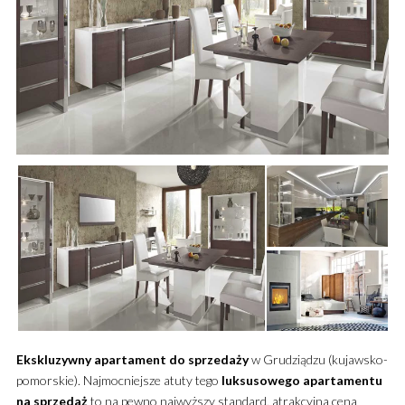
Ekskluzywny
apartament
do sprzedaży
w Grudziądzu (kujawsko-
pomorskie). Najmocniejsze atuty tego
luksusowego
apartamentu
na sprzedaż
to na pewno najwyższy standard, atrakcyjna cena