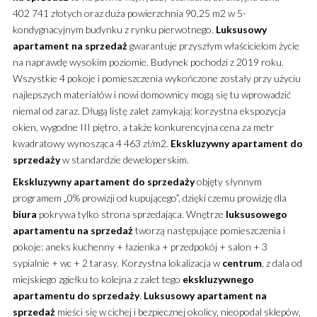
402 741 złotych oraz duża powierzchnia 90,25 m2 w 5-
kondygnacyjnym budynku z rynku pierwotnego.
Luksusowy
apartament
na sprzedaż
gwarantuje przyszłym właścicielom życie
na naprawdę wysokim poziomie. Budynek pochodzi z 2019 roku.
Wszystkie 4 pokoje i pomieszczenia wykończone zostały przy użyciu
najlepszych materiałów i nowi domownicy mogą się tu wprowadzić
niemal od zaraz. Długą listę zalet zamykają: korzystna ekspozycja
okien, wygodne III piętro, a także konkurencyjna cena za metr
kwadratowy wynosząca 4 463 zł/m2.
Ekskluzywny
apartament
do
sprzedaży
w standardzie deweloperskim.
Ekskluzywny
apartament
do sprzedaży
objęty słynnym
programem „0% prowizji od kupującego”, dzięki czemu prowizję dla
biura
pokrywa tylko strona sprzedająca. Wnętrze
luksusowego
apartamentu
na sprzedaż
tworzą następujące pomieszczenia i
pokoje: aneks kuchenny + łazienka + przedpokój + salon + 3
sypialnie + wc + 2 tarasy. Korzystna lokalizacja w
centrum
, z dala od
miejskiego zgiełku to kolejna z zalet tego
ekskluzywnego
apartamentu
do sprzedaży
.
Luksusowy
apartament
na
sprzedaż
mieści się w cichej i bezpiecznej okolicy, nieopodal sklepów,