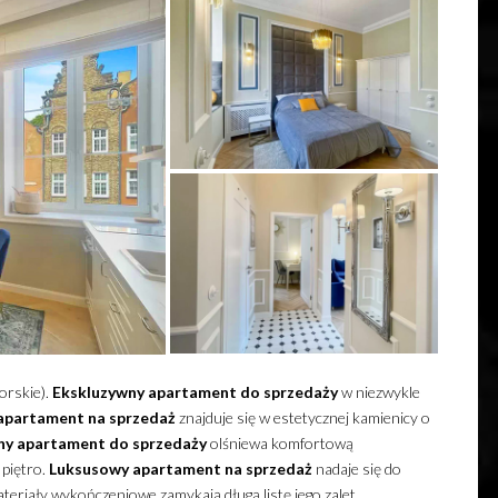
rskie).
Ekskluzywny
apartament
do sprzedaży
w niezwykle
apartament
na sprzedaż
znajduje się w estetycznej kamienicy o
ny
apartament
do sprzedaży
olśniewa komfortową
 piętro.
Luksusowy
apartament
na sprzedaż
nadaje się do
ateriały wykończeniowe zamykają długą listę jego zalet.