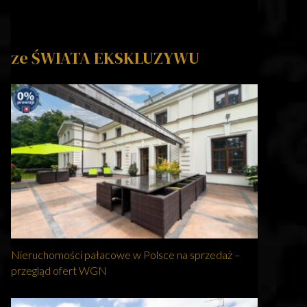
ze ŚWIATA EKSKLUZYWU
Nieruchomości pałacowe w Polsce na sprzedaż –
przegląd ofert WGN