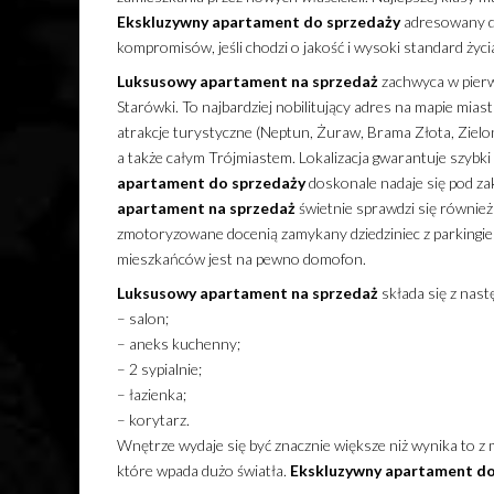
Ekskluzywny
apartament
do sprzedaży
adresowany do
kompromisów, jeśli chodzi o jakość i wysoki standard życi
Luksusowy
apartament
na sprzedaż
zachwyca w pierws
Starówki. To najbardziej nobilitujący adres na mapie mia
atrakcje turystyczne (Neptun, Żuraw, Brama Złota, Ziel
a także całym Trójmiastem. Lokalizacja gwarantuje szybki
apartament
do sprzedaży
doskonale nadaje się pod za
apartament
na sprzedaż
świetnie sprawdzi się również
zmotoryzowane docenią zamykany dziedziniec z parkingi
mieszkańców jest na pewno domofon.
Luksusowy
apartament
na sprzedaż
składa się z nast
– salon;
– aneks kuchenny;
– 2 sypialnie;
– łazienka;
– korytarz.
Wnętrze wydaje się być znacznie większe niż wynika to z
które wpada dużo światła.
Ekskluzywny
apartament
do