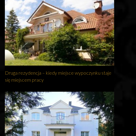
Druga rezydencja – kiedy miejsce wypoczynku staje
się miejscem pracy