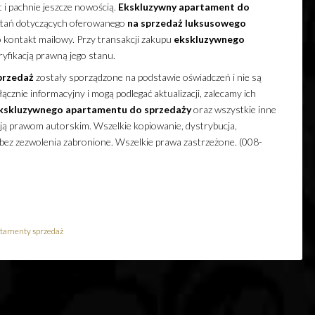
 i pachnie jeszcze nowością.
Ekskluzywny
apartament
do
ytań dotyczących oferowanego
na sprzedaż
luksusowego
o kontakt mailowy. Przy transakcji zakupu
ekskluzywnego
yfikacją prawną jego stanu.
przedaż
zostały sporządzone na podstawie oświadczeń i nie są
cznie informacyjny i mogą podlegać aktualizacji, zalecamy ich
kskluzywnego
apartamentu
do sprzedaży
oraz wszystkie inne
ają prawom autorskim. Wszelkie kopiowanie, dystrybucja,
 bez zezwolenia zabronione. Wszelkie prawa zastrzeżone. (008-
tamenty sprzedaż