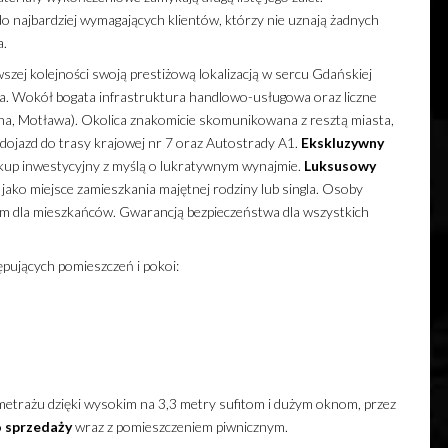
 najbardziej wymagających klientów, którzy nie uznają żadnych
a.
zej kolejności swoją prestiżową lokalizacją w sercu Gdańskiej
sta. Wokół bogata infrastruktura handlowo-usługowa oraz liczne
ona, Motława). Okolica znakomicie skomunikowana z resztą miasta,
 dojazd do trasy krajowej nr 7 oraz Autostrady A1.
Ekskluzywny
kup inwestycyjny z myślą o lukratywnym wynajmie.
Luksusowy
 jako miejsce zamieszkania majętnej rodziny lub singla. Osoby
em dla mieszkańców. Gwarancją bezpieczeństwa dla wszystkich
ępujących pomieszczeń i pokoi:
 metrażu dzięki wysokim na 3,3 metry sufitom i dużym oknom, przez
 sprzedaży
wraz z pomieszczeniem piwnicznym.