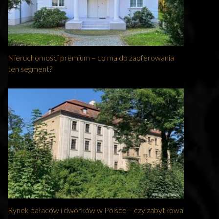
Nieruchomości premium – co ma do zaoferowania
ten segment?
Rynek pałaców i dworków w Polsce – czy zabytkowa