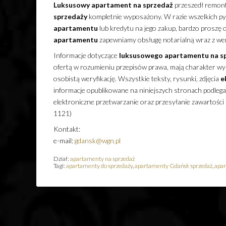
Luksusowy
apartament
na sprzedaż
przeszedł remont
sprzedaży
kompletnie wyposażony. W razie wszelkich p
apartamentu
lub kredytu na jego zakup, bardzo proszę 
apartamentu
zapewniamy obsługę notarialną wraz z wer
Informacje dotyczące
luksusowego
apartamentu
na s
ofertą w rozumieniu przepisów prawa, mają charakter wyłą
osobistą weryfikację. Wszystkie teksty, rysunki, zdjęcia
e
informacje opublikowane na niniejszych stronach podleg
elektroniczne przetwarzanie oraz przesyłanie zawartości
1121)
Kontakt:
e-mail:
gdansk@wgn.pl
Dział:
apartamenty na sprzedaż
Tagi:
apartamenty do sprzedaży
,
apartamenty Gdańsk sprzedaż
,
apar