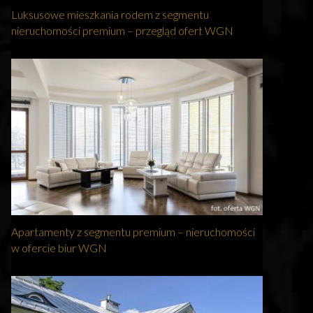
Luksusowe mieszkania rodem z segmentu
nieruchomości premium – przegląd ofert WGN
Apartamenty z segmentu premium – nieruchomości
w ofercie biur WGN