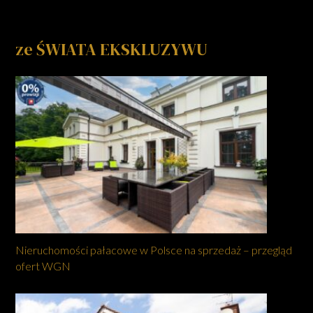
ze ŚWIATA EKSKLUZYWU
Nieruchomości pałacowe w Polsce na sprzedaż – przegląd
ofert WGN