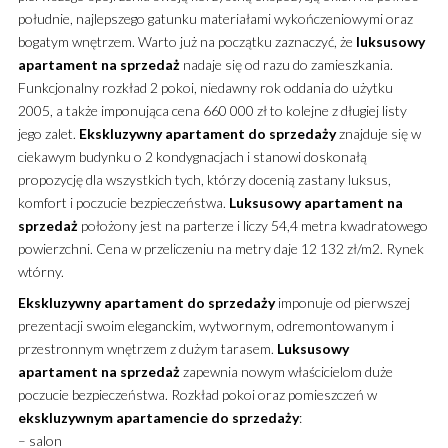
południe, najlepszego gatunku materiałami wykończeniowymi oraz
bogatym wnętrzem.
Warto już na początku zaznaczyć, że
luksusowy
apartament
na sprzedaż
nadaje się od razu do zamieszkania.
Funkcjonalny rozkład 2 pokoi, niedawny rok oddania do użytku
2005, a także imponująca cena 660 000 zł to kolejne z długiej listy
jego zalet.
Ekskluzywny
apartament
do sprzedaży
znajduje się w
ciekawym budynku o 2 kondygnacjach i stanowi doskonałą
propozycję dla wszystkich tych, którzy docenią zastany luksus,
komfort i poczucie bezpieczeństwa.
Luksusowy
apartament
na
sprzedaż
położony jest na parterze i liczy 54,4 metra kwadratowego
powierzchni. Cena w przeliczeniu na metry daje 12 132 zł/m2. Rynek
wtórny.
Ekskluzywny
apartament
do sprzedaży
imponuje od pierwszej
prezentacji swoim eleganckim, wytwornym, odremontowanym i
przestronnym wnętrzem z dużym tarasem.
Luksusowy
apartament
na sprzedaż
zapewnia nowym właścicielom duże
poczucie bezpieczeństwa. Rozkład pokoi oraz pomieszczeń w
ekskluzywnym
apartamencie
do sprzedaży
:
– salon