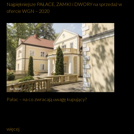
Najpiękniejsze PAŁACE, ZAMKI i DWORY na sprzedaż w
ofercie WGN – 2020
Pałac – na co zwracają uwagę kupujący?
więcej