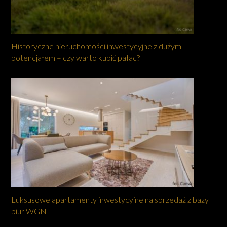
Historyczne nieruchomości inwestycyjne z dużym
potencjałem – czy warto kupić pałac?
Luksusowe apartamenty inwestycyjne na sprzedaż z bazy
biur WGN