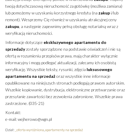
twoją dotychczasową nieruchomość za gotówkę (możliwa zamiana)
lub pomożemy w uzyskaniu korzystnego kredytu (na
zakup
i/lub
remont). Wesprzemy Cię również w uzyskaniu atrakcyjnej ceny
zakupu
, a następnie zapewnimy pełną obsługę notarialną wraz z
weryfikacją nieruchomości.
Informacje dotyczące
ekskluzywnego
apartamentu
do
sprzedaży
zostały sporządzone na podstawie oświadczeń i nie są
ofertą w rozumieniu przepisów prawa, mają charakter wyłącznie
informacyjny i mogą podlegać aktualizacji, zalecamy ich osobistą
weryfikację. Wszystkie teksty, rysunki, zdjęcia
luksusowego
apartamentu
na sprzedaż
oraz wszystkie inne informacje
opublikowane na niniejszych stronach podlegają prawom autorskim.
Wszelkie kopiowanie, dystrybucja, elektroniczne przetwarzanie oraz
przesyłanie zawartości bez zezwolenia zabronione. Wszelkie prawa
zastrzeżone. (035-21)
Kontakt:
e-mail: wejherowo@wgn.pl
Dział:
_oferta wyróżniona
,
apartamenty na sprzedaż