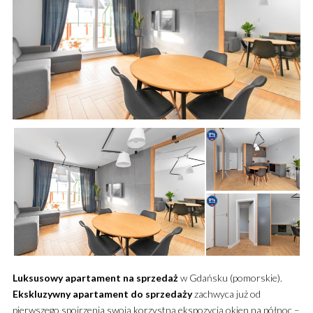
Luksusowy
apartament
na sprzedaż
w Gdańsku (pomorskie).
Ekskluzywny
apartament
do sprzedaży
zachwyca już od
pierwszego spojrzenia swoją korzystną ekspozycją okien na północ –