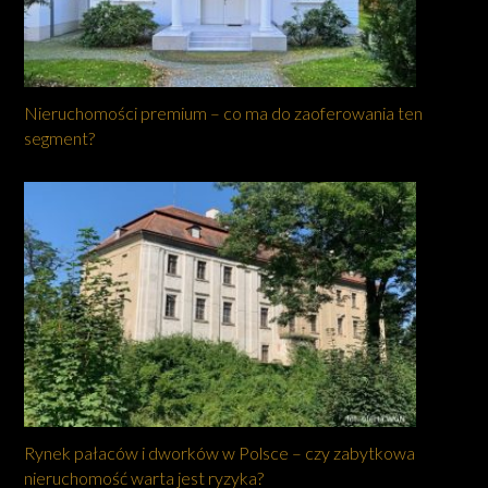
Nieruchomości premium – co ma do zaoferowania ten
segment?
Rynek pałaców i dworków w Polsce – czy zabytkowa
nieruchomość warta jest ryzyka?