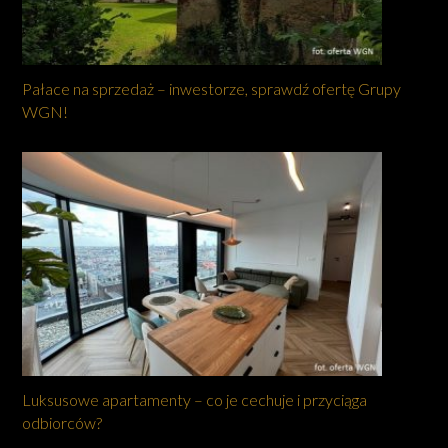
Pałace na sprzedaż – inwestorze, sprawdź ofertę Grupy
WGN!
Luksusowe apartamenty – co je cechuje i przyciąga
odbiorców?