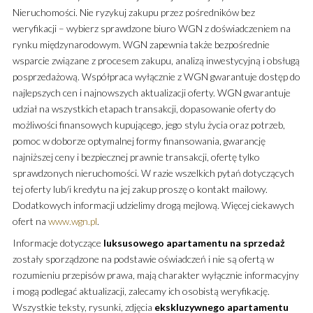
Nieruchomości. Nie ryzykuj zakupu przez pośredników bez
weryfikacji – wybierz sprawdzone biuro WGN z doświadczeniem na
rynku międzynarodowym. WGN zapewnia także bezpośrednie
wsparcie związane z procesem zakupu, analizą inwestycyjną i obsługą
posprzedażową. Współpraca wyłącznie z WGN gwarantuje dostęp do
najlepszych cen i najnowszych aktualizacji oferty. WGN gwarantuje
udział na wszystkich etapach transakcji, dopasowanie oferty do
możliwości finansowych kupującego, jego stylu życia oraz potrzeb,
pomoc w doborze optymalnej formy finansowania, gwarancję
najniższej ceny i bezpiecznej prawnie transakcji, ofertę tylko
sprawdzonych nieruchomości. W razie wszelkich pytań dotyczących
tej oferty lub/i kredytu na jej zakup proszę o kontakt mailowy.
Dodatkowych informacji udzielimy drogą mejlową. Więcej ciekawych
ofert na
www.wgn.pl
.
Informacje dotyczące
luksusowego
apartamentu
na sprzedaż
zostały sporządzone na podstawie oświadczeń i nie są ofertą w
rozumieniu przepisów prawa, mają charakter wyłącznie informacyjny
i mogą podlegać aktualizacji, zalecamy ich osobistą weryfikację.
Wszystkie teksty, rysunki, zdjęcia
ekskluzywnego
apartamentu