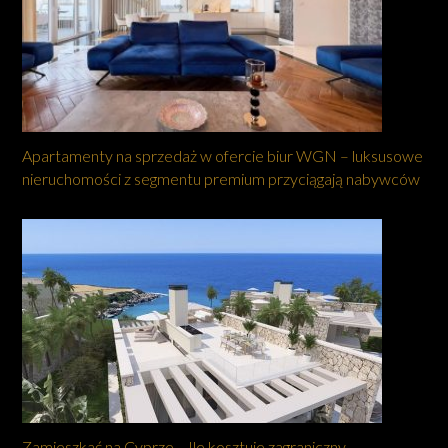
Apartamenty na sprzedaż w ofercie biur WGN – luksusowe
nieruchomości z segmentu premium przyciągają nabywców
Zamieszkać na Cyprze… Ile kosztuje zagraniczny