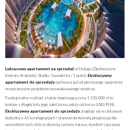
Luksusowy
apartament
na sprzedaż
w Dubaju (Zjednoczone
Emiraty Arabskie). Studio / kawalerka / 1 pokój.
Ekskluzywny
apartament
do sprzedaży
zachwyca już od pierwszego spojrzenia
nowoczesnym projektem wysmakowanego wnętrza.
Funkcjonalny rozkład, a także imponująca cena 1 250 000 zł to
kolejne z długiej listy jego zalet (cena zależy od kursu USD/PLN).
Ekskluzywny
apartament
do sprzedaży
znajduje się w ciekawym
budynku o 65 kondygnacjach i stanowi doskonałą propozycję dla
wszystkich tych, którzy docenią zastany luksus, komfort i poczucie