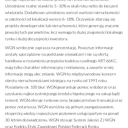
Uśrednione realne stawki to 5–10% w skali roku netto do kieszeni
właściciela. Dodatkowo uśredniony wzrost wartości nieruchomości
w zależności od lokalizacji wynosi 6–18%. Oczywiście zdarzają się
projekty deweloperskie lub nieruchomości, które generują znacznie
powyżej tych parametrów, lecz wymaga to dużej znajomości lokalnego
rynku i dużej decyzyjności inwestora.
WGN serdecznie zaprasza na prezentację. Powyższe informacje
zostały sporządzone na podstawie oświadczeń i nie są ofertą
handlowa w rozumieniu przepisów kodeksu cywilnego ART.66KC,
mają tylko charakter informacyjny i reklamowy, a zawarte w niej
informacje mogą ulec zmianie. WGN to międzynarodowy koncern
obrotu nieruchomościami istniejący na rynku od 1991 roku.
Posiadamy ok. 100 biur. WGN gwarantuje pomoc w doborze oraz
uzyskaniu najkorzystniejszego kredytu hipotecznego na zakup bądź
remont. WGN oferuje rynkowe ceny, bezpieczeństwo transakcji oraz
pomoc notariusza. WGN wyróżnia się pełnym zaangażowaniem,
ekspercką wiedzą i najwyższym poziomem usług opartym na ponad
30-letnim doświadczeniu. WGN stosuje System Jakości ZJ WGN
oraz Kodeks Etyki Zawodowej Polskiej Federacji Rynku