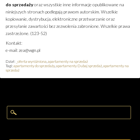
do sprzedaży
oraz wszystkie inne informacje opublikowane na
niniejszych stronach podlegają prawom autorskim. Wszelkie
kopiowanie, dystrybucja, elektroniczne przetwarzanie oraz
przesyłanie zawartości bez zezwolenia zabronione. Wszelkie prawa
zastrzeżone. (123-52)
Kontakt:
e-mail: zea@wgn.pl
Dział:
_oferta wyróżniona
,
apartamenty na sprzedaż
Tagi:
apartamenty do sprzedaży
,
apartamenty Dubaj sprzedaż
,
apartamenty na
sprzedaż