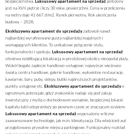
bezpieczeństwa.
Luksusowy
apartament
na sprzedaż
położony
jest na XVII piętrze i liczy 30 mkw. powierzchni. Cena w przeliczeniu
na metry daje 41 667 zł/m2. Rynek pierwotny. Rok ukończenia
budowy – 2028.
Ekskluzywny
apartament
do sprzedaży
zadowoli nawet
najbardziej wyrafinowane gusta najbardziej majętnych i
wymagających klientów. To unikatowe połączenie stylu,
funkcjonalności i spokoju.
Luksusowy
apartament
na sprzedaż
olśniewa nobilitującą lokalizacją w prestiżowej okolicy nieopodal plaży.
Wokół bogate zaplecze handlowo-usługowe: najwyższe wieżowce
świata, centra handlowe, galerie handlowe, wykwintne restauracje,
kawiarnie, bary, puby, sklepy, butiki najdroższych projektantów,
punkty usługowe etc.
Ekskluzywny
apartament
do sprzedaży
o
ogromnym potencjale, gdyż znakomicie nadaje się pod zakup
inwestycyjny z myślą o dochodowym wynajmie, bezpiecznej lokacie
kapitału lub/i odsprzedaży po pewnym czasie ze znaczącym zyskiem.
Luksusowy
apartament
na sprzedaż
wyposażony w liczne
zaawansowane technologie, jak m.in. klimatyzacja. Dla właścicieli aut
przygotowano prywatne miejsca parkingowe. Funkcjonalny rozkład