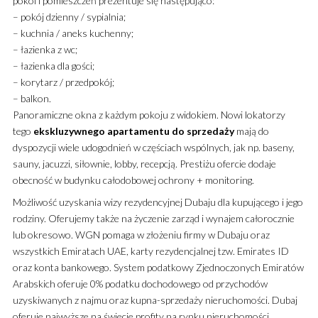
pokoi i pomieszczeń prezentuje się następująco:
– pokój dzienny / sypialnia;
– kuchnia / aneks kuchenny;
– łazienka z wc;
– łazienka dla gości;
– korytarz / przedpokój;
– balkon.
Panoramiczne okna z każdym pokoju z widokiem. Nowi lokatorzy
tego
ekskluzywnego
apartamentu
do sprzedaży
mają do
dyspozycji wiele udogodnień w częściach wspólnych, jak np. baseny,
sauny, jacuzzi, siłownie, lobby, recepcją. Prestiżu ofercie dodaje
obecność w budynku całodobowej ochrony + monitoring.
Możliwość uzyskania wizy rezydencyjnej Dubaju dla kupującego i jego
rodziny. Oferujemy także na życzenie zarząd i wynajem całorocznie
lub okresowo. WGN pomaga w złożeniu firmy w Dubaju oraz
wszystkich Emiratach UAE, karty rezydencjalnej tzw. Emirates ID
oraz konta bankowego. System podatkowy Zjednoczonych Emiratów
Arabskich oferuje 0% podatku dochodowego od przychodów
uzyskiwanych z najmu oraz kupna-sprzedaży nieruchomości. Dubaj
oferuje najwyższe na świecie profity na rynku nieruchomości.