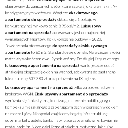
skierowany do zamożnych osób, które szukają lokalu w niskim, 9-
kondygnacyjnym wieżowcu.
Wnętrze
ekskluzywnego
apartamentu
do sprzedaży
składa się z 1 pokoju w
konkurencyjnej rynkowo cenie 8 956 zł/m2.
Luksusowy
apartament
na sprzedaż
adresowany jest do najbardziej
wymagających klientów. Rok ukończenia budowy – 2023.
Powierzchnia oferowanego
do sprzedaży
ekskluzywnego
apartamentu
to 60 m2. Standard deweloperski. Najwyższej jakości
materiały wykończeniowe. Rynek wtórny. Do długiej listy zalet tego
luksusowego
apartamentu
na sprzedaż
warto jeszcze dodać
atrakcyjną ekspozycję okien na wschód, adekwatną do zastanego
luksusu cenę 537 380 zł oraz położenie na IX piętrze.
Luksusowy
apartament
na sprzedaż
tylko za pośrednictwem
brokerów WGN.
Ekskluzywny
apartament
do sprzedaży
wyróżnia się fantastyczną lokalizacją na terenie nobilitującego
kompleksu mieszkalnego z zapierającym dech w piersiach widokiem
na morze i góry. Nieopodal znajdziemy bogatą infrastrukturę:
supermarkety, apteki, bankomaty, place zabaw, siłownie, kawiarnie,
restauracje itp. Nieco dalej liczne atrakcje turystyczne, jak ruiny