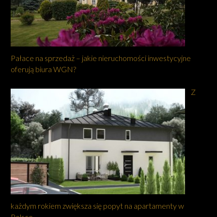
Pałace na sprzedaż – jakie nieruchomości inwestycyjne
oferują biura WGN?
Z
każdym rokiem zwiększa się popyt na apartamenty w
Polsce