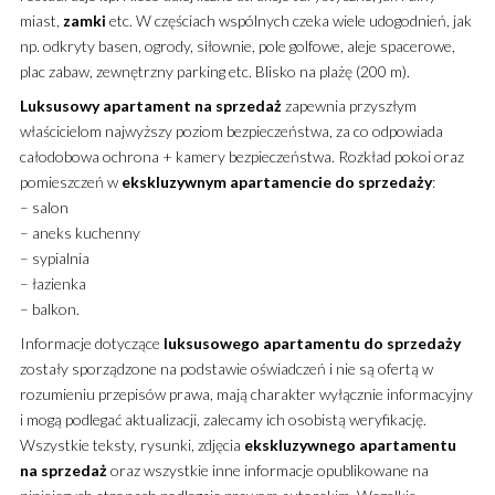
miast,
zamki
etc. W częściach wspólnych czeka wiele udogodnień, jak
np. odkryty basen, ogrody, siłownie, pole golfowe, aleje spacerowe,
plac zabaw, zewnętrzny parking etc. Blisko na plażę (200 m).
Luksusowy
apartament
na sprzedaż
zapewnia przyszłym
właścicielom najwyższy poziom bezpieczeństwa, za co odpowiada
całodobowa ochrona + kamery bezpieczeństwa. Rozkład pokoi oraz
pomieszczeń w
ekskluzywnym
apartamencie
do sprzedaży
:
– salon
– aneks kuchenny
– sypialnia
– łazienka
– balkon.
Informacje dotyczące
luksusowego
apartamentu
do sprzedaży
zostały sporządzone na podstawie oświadczeń i nie są ofertą w
rozumieniu przepisów prawa, mają charakter wyłącznie informacyjny
i mogą podlegać aktualizacji, zalecamy ich osobistą weryfikację.
Wszystkie teksty, rysunki, zdjęcia
ekskluzywnego
apartamentu
na sprzedaż
oraz wszystkie inne informacje opublikowane na