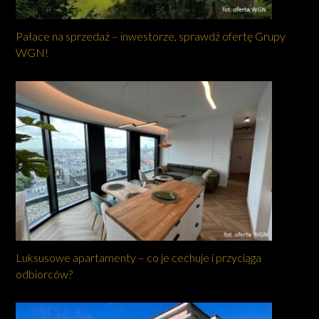
Pałace na sprzedaż – inwestorze, sprawdź ofertę Grupy
WGN!
Luksusowe apartamenty – co je cechuje i przyciąga
odbiorców?