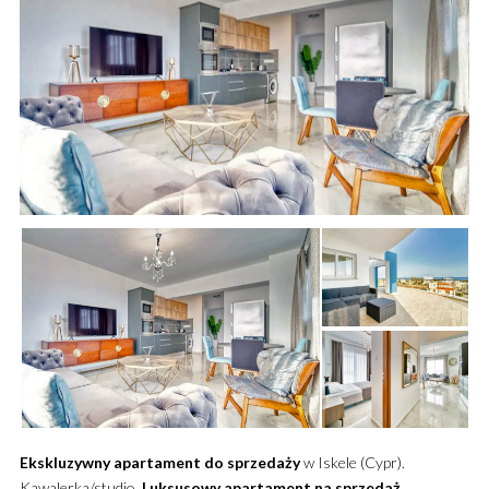
Ekskluzywny
apartament
do sprzedaży
w Iskele (Cypr).
Kawalerka/studio.
Luksusowy
apartament
na sprzedaż