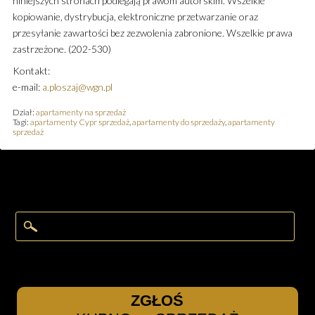
niniejszych stronach podlegają prawom autorskim. Wszelkie
kopiowanie, dystrybucja, elektroniczne przetwarzanie oraz
przesyłanie zawartości bez zezwolenia zabronione. Wszelkie prawa
zastrzeżone. (202-530)
Kontakt:
e-mail:
a.ploszaj@wgn.pl
Dział:
apartamenty na sprzedaż
Tagi:
apartamenty Cypr sprzedaż
,
apartamenty do sprzedaży
,
apartamenty
sprzedaż
ZGŁOŚ