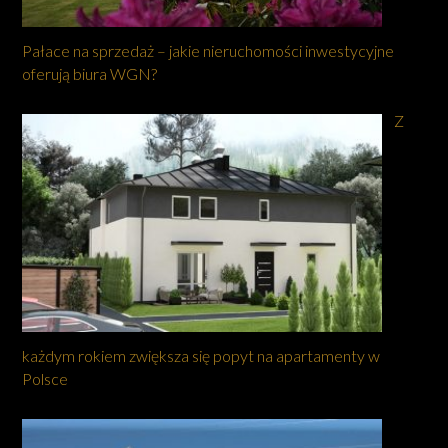
Pałace na sprzedaż – jakie nieruchomości inwestycyjne
oferują biura WGN?
Z
każdym rokiem zwiększa się popyt na apartamenty w
Polsce