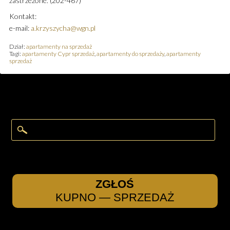
zastrzeżone. (202-467)
Kontakt:
e-mail:
a.krzyszycha@wgn.pl
Dział:
apartamenty na sprzedaż
Tagi:
apartamenty Cypr sprzedaż
,
apartamenty do sprzedaży
,
apartamenty
sprzedaż
ZGŁOŚ
KUPNO — SPRZEDAŻ