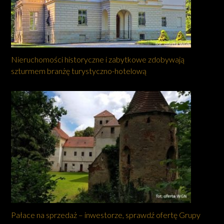
Nieruchomości historyczne i zabytkowe zdobywają
szturmem branżę turystyczno-hotelową
Pałace na sprzedaż – inwestorze, sprawdź ofertę Grupy