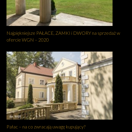
Najpiękniejsze PAŁACE, ZAMKI i DWORY na sprzedaż w
ofercie WGN – 2020
Pałac – na co zwracają uwagę kupujący?