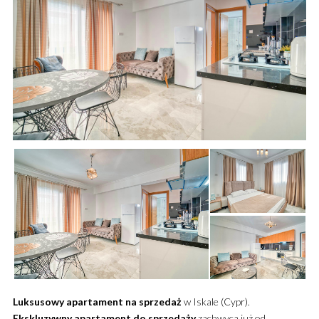
Luksusowy
apartament
na sprzedaż
w Iskale (Cypr).
Ekskluzywny
apartament
do sprzedaży
zachwyca już od