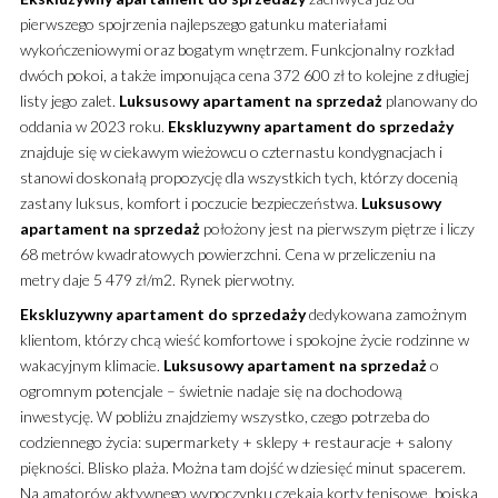
pierwszego spojrzenia najlepszego gatunku materiałami
wykończeniowymi oraz bogatym wnętrzem.
Funkcjonalny rozkład
dwóch pokoi, a także imponująca cena 372 600 zł to kolejne z długiej
listy jego zalet.
Luksusowy
apartament
na sprzedaż
planowany do
oddania w 2023 roku.
Ekskluzywny
apartament
do sprzedaży
znajduje się w ciekawym wieżowcu o czternastu kondygnacjach i
stanowi doskonałą propozycję dla wszystkich tych, którzy docenią
zastany luksus, komfort i poczucie bezpieczeństwa.
Luksusowy
apartament
na sprzedaż
położony jest na pierwszym piętrze i liczy
68 metrów kwadratowych powierzchni. Cena w przeliczeniu na
metry daje 5 479 zł/m2. Rynek pierwotny.
Ekskluzywny
apartament
do sprzedaży
dedykowana zamożnym
klientom, którzy chcą wieść komfortowe i spokojne życie rodzinne w
wakacyjnym klimacie.
Luksusowy
apartament
na sprzedaż
o
ogromnym potencjale – świetnie nadaje się na dochodową
inwestycję. W pobliżu znajdziemy wszystko, czego potrzeba do
codziennego życia: supermarkety + sklepy + restauracje + salony
piękności. Blisko plaża. Można tam dojść w dziesięć minut spacerem.
Na amatorów aktywnego wypoczynku czekają korty tenisowe, boiska