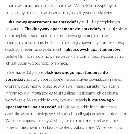
sportowe oraz inne obiekty sportowe. W częściach wspólnych
znajdziemy place zabaw baseny i miejsca aktywności dla dzieci.
Luksusowy
apartament
na sprzedaż
typu 1+1 z przepięknym
balkonem.
Ekskluzywny
apartament
do sprzedaży
znajduje się w
elitarnej lokalizacji, na terenie prestiżowego kompleksu, w
popularnym kurorcie. Podczas transakcji zapewnimy kompleksową
obsługę: prezentację wybranych,
luksusowych
apartamentów
,
usługę tłumacza, dopilnowanie wszelkich formalności związanych z
ich zakupem w obecności prawnika.
Informacje dotyczące
ekskluzywnego
apartamentu
do
sprzedaży
zostały sporządzone na podstawie oświadczeń i nie są
ofertą w rozumieniu przepisów prawa, mają charakter wyłącznie
informacyjny i mogą podlegać aktualizacji, zalecamy ich osobistą
weryfikację. Wszystkie teksty, rysunki, zdjęcia
luksusowego
apartamentu
na sprzedaż
, a także wszystkie inne informacje
opublikowane na niniejszych stronach podlegają prawom autorskim.
Wszelkie kopiowanie, dystrybucja, elektroniczne przetwarzanie i
przesyłanie zawartości bez zezwolenia zabronione. Wszelkie prawa