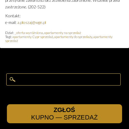
przesyłanie zawartości bez zezwolenia zabronione. Wszelkie prawa
zastrzeżone. (202-522)
Kontakt:
e-mail:
a.ploszaj@wgn.pl
Dział:
_oferta wyróżniona
,
apartamenty na sprzedaż
Tagi:
apartamenty Cypr sprzedaż
,
apartamenty do sprzedaży
,
apartamenty
sprzedaż
ZGŁOŚ
KUPNO — SPRZEDAŻ