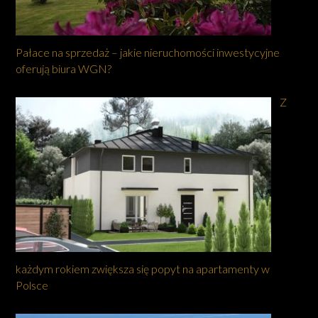
Pałace na sprzedaż – jakie nieruchomości inwestycyjne
oferują biura WGN?
Z
każdym rokiem zwiększa się popyt na apartamenty w
Polsce