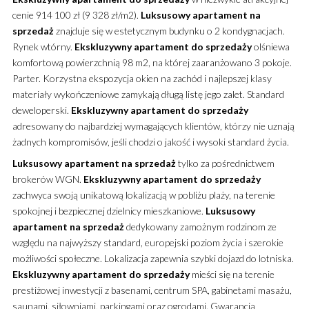
cenie 914 100 zł (9 328 zł/m2).
Luksusowy
apartament
na
sprzedaż
znajduje się w estetycznym budynku o 2 kondygnacjach.
Rynek wtórny.
Ekskluzywny
apartament
do sprzedaży
olśniewa
komfortową powierzchnią 98 m2, na której zaaranżowano 3 pokoje.
Parter. Korzystna ekspozycja okien na zachód i najlepszej klasy
materiały wykończeniowe zamykają długą listę jego zalet. Standard
deweloperski.
Ekskluzywny
apartament
do sprzedaży
adresowany do najbardziej wymagających klientów, którzy nie uznają
żadnych kompromisów, jeśli chodzi o jakość i wysoki standard życia.
Luksusowy
apartament
na sprzedaż
tylko za pośrednictwem
brokerów WGN.
Ekskluzywny
apartament
do sprzedaży
zachwyca swoją unikatową lokalizacją w pobliżu plaży, na terenie
spokojnej i bezpiecznej dzielnicy mieszkaniowe.
Luksusowy
apartament
na sprzedaż
dedykowany zamożnym rodzinom ze
względu na najwyższy standard, europejski poziom życia i szerokie
możliwości społeczne. Lokalizacja zapewnia szybki dojazd do lotniska.
Ekskluzywny
apartament
do sprzedaży
mieści się na terenie
prestiżowej inwestycji z basenami, centrum SPA, gabinetami masażu,
saunami, siłowniami, parkingami oraz ogrodami. Gwarancją