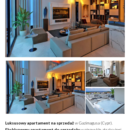
Luksusowy
apartament
na sprzedaż
w Gazimagusa (Cypr).
Ekskluzywny
apartament
do sprzedaży
w niezwykle atrakcyjnej