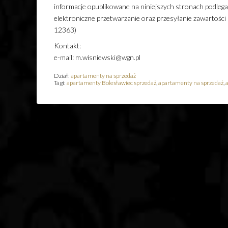
informacje opublikowane na niniejszych stronach podleg
elektroniczne przetwarzanie oraz przesyłanie zawartości
12363)
Kontakt:
e-mail: m.wisniewski@wgn.pl
Dział:
apartamenty na sprzedaż
Tagi:
apartamenty Bolesławiec sprzedaż
,
apartamenty na sprzedaż
,