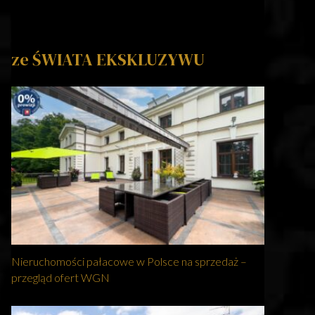
ze ŚWIATA EKSKLUZYWU
Nieruchomości pałacowe w Polsce na sprzedaż –
przegląd ofert WGN