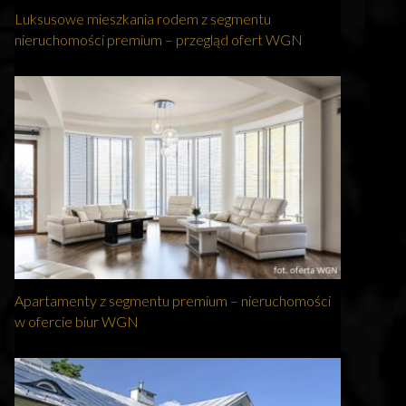
Luksusowe mieszkania rodem z segmentu
nieruchomości premium – przegląd ofert WGN
Apartamenty z segmentu premium – nieruchomości
w ofercie biur WGN