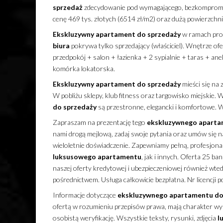
sprzedaż
zdecydowanie pod wymagającego, bezkompromis
cenę 469 tys. złotych (6514 zł/m2) oraz dużą powierzchn
Ekskluzywny
apartament
do sprzedaży
w ramach progr
biura
pokrywa tylko sprzedający (właściciel). Wnętrze o
przedpokój + salon + łazienka + 2 sypialnie + taras + a
komórka lokatorska.
Ekskluzywny
apartament
do sprzedaży
mieści się na 
W pobliżu sklepy, klub fitness oraz targowisko miejskie.
do sprzedaży
są przestronne, elegancki i komfortowe. W
Zapraszam na prezentację tego
ekskluzywnego
aparta
nami drogą mejlową, zadaj swoje pytania oraz umów się n
wieloletnie doświadczenie. Zapewniamy pełną, profesjona
luksusowego
apartamentu
, jak i innych. Oferta 25 
naszej oferty kredytowej i ubezpieczeniowej również wted
pośrednictwem. Usługa całkowicie bezpłatna. Nr licencji 
Informacje dotyczące
ekskluzywnego
apartamentu
do
ofertą w rozumieniu przepisów prawa, mają charakter wyłą
osobistą weryfikację. Wszystkie teksty, rysunki, zdjęcia
l