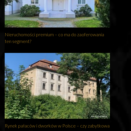
Nieruchomości premium – co ma do zaoferowania
ten segment?
Rynek pałaców i dworków w Polsce – czy zabytkowa