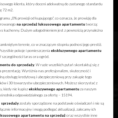
owego klienta, który doceni adekwatną do zastanego standardu
ię 72 m2.
amu „0% prowizji od kupującego”, co oznacza, że prowizję dla
ferowanego
na sprzedaż
luksusowego
apartamentu
tworzą:
neks kuchenny. Dużym udogodnieniem jest z pewnością przynależna
zamkniętym terenie, co w znaczącym stopniu podnosi jego prestiż.
 Wszystkie pokoje i pomieszczenia
ekskluzywnego
apartamentu
 szczególności taras ora ogród.
mentu
do sprzedaży
. W razie wszelkich pytań skontaktuj się z
a prezentację. Wyróżnia nas profesjonalizm, skuteczność i
lną obsługę kredytową i ubezpieczeniową przy zakupie tego
banków i 30 towarzystw ubezpieczeniowych. Możesz skorzystać z
y, kiedy nie kupisz
ekskluzywnego
apartamentu
za naszym
pośrednika odpowiedzialnego za ofertę – 15194.
 sprzedaży
zostały sporządzone na podstawie oświadczeń i nie są
cznie informacyjny i mogą podlegać aktualizacji, zalecamy ich
uksusowego
apartamentu
na sprzedaż
oraz wszystkie inne