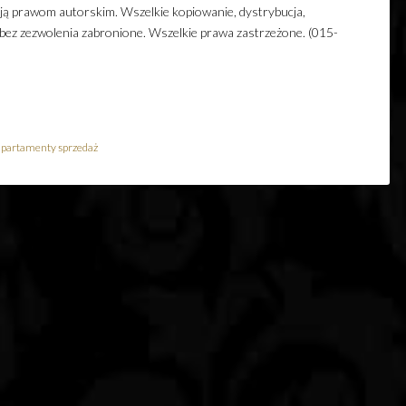
ają prawom autorskim. Wszelkie kopiowanie, dystrybucja,
 bez zezwolenia zabronione. Wszelkie prawa zastrzeżone. (015-
apartamenty sprzedaż