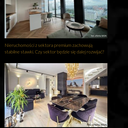
Nieruchomości z sektora premium zachowują
stabilne stawki. Czy sektor będzie się dalej rozwijać?