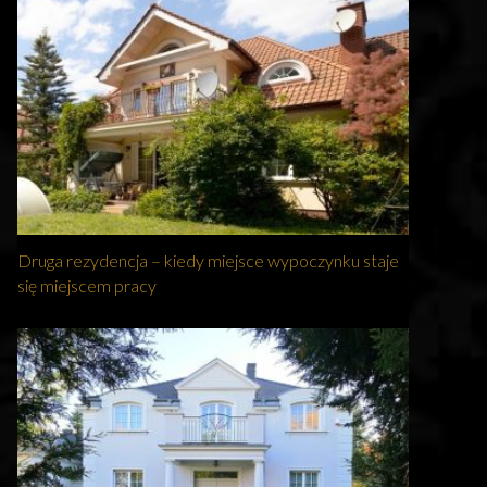
Druga rezydencja – kiedy miejsce wypoczynku staje
się miejscem pracy