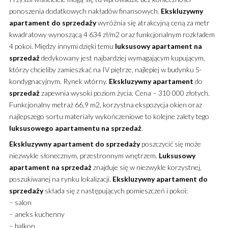
ponoszenia dodatkowych nakładów finansowych.
Ekskluzywny
apartament
do sprzedaży
wyróżnia się atrakcyjną ceną za metr
kwadratowy wynoszącą 4 634 zł/m2 oraz funkcjonalnym rozkładem
4 pokoi.
Między innymi dzięki temu
luksusowy
apartament
na
sprzedaż
dedykowany jest najbardziej wymagającym kupującym,
którzy chcieliby zamieszkać na IV piętrze, najlepiej w budynku 5-
kondygnacyjnym. Rynek wtórny.
Ekskluzywny
apartament
do
sprzedaż
zapewnia wysoki poziom życia. Cena – 310 000 złotych.
Funkcjonalny metraż 66,9 m2, korzystna ekspozycja okien oraz
najlepszego sortu materiały wykończeniowe to kolejne zalety tego
luksusowego
apartamentu
na sprzedaż
.
Ekskluzywny
apartament
do sprzedaży
poszczycić się może
niezwykle słonecznym, przestronnym wnętrzem.
Luksusowy
apartament
na sprzedaż
znajduje się w niezwykle korzystnej,
poszukiwanej na rynku lokalizacji.
Ekskluzywny
apartament
do
sprzedaży
składa się z następujących pomieszczeń i pokoi:
– salon
– aneks kuchenny
– balkon