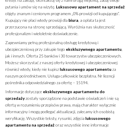
kredyt na zakup), skontaktuj się z nami drogą mejlową, zadaj swoje
pytania i umów się na wizytę.
Luksusowy
apartament
na sprzedaż
objęty znanym i cenionym programem „0% prowizji od kupującego”.
Kupujący nie płaci wtedy prowizji dla
biura
, a opłata ta jest
przerzucona na stronę sprzedającą. Wyróżnia nas skuteczność
profesjonalizm i wieloletnie doświadczenie.
Zapewniamy pełną profesjonalną obsługę kredytową i
ubezpieczeniową przy zakupie tego
ekskluzywnego
apartamentu
,
jak i innych. Oferta 25 banków i 30 towarzystw ubezpieczeniowych.
Możesz skorzystać z naszej oferty kredytowej i ubezpieczeniowej
również wtedy, kiedy nie kupisz
luksusowego
apartamentu
za
naszym pośrednictwem. Usługa całkowicie bezpłatna. Nr licencji
pośrednika odpowiedzialnego za ofertę – 15194.
Informacje dotyczące
ekskluzywnego
apartamentu
do
sprzedaży
zostały sporządzone na podstawie oświadczeń i nie są
ofertą w rozumieniu przepisów prawa, mają charakter wyłącznie
informacyjny i mogą podlegać aktualizacji, zalecamy ich osobistą
weryfikację. Wszystkie teksty, rysunki, zdjęcia
luksusowego
apartamentu
na sprzedaż
oraz wszystkie inne informacje