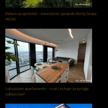
Pałace na sprzedaż – inwestorze, sprawdź ofertę Grupy
WGN!
Luksusowe apartamenty – co je cechuje i przyciąga
odbiorców?