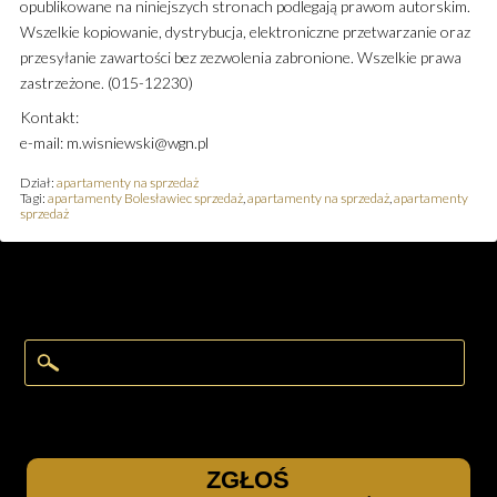
opublikowane na niniejszych stronach podlegają prawom autorskim.
Wszelkie kopiowanie, dystrybucja, elektroniczne przetwarzanie oraz
przesyłanie zawartości bez zezwolenia zabronione. Wszelkie prawa
zastrzeżone. (015-12230)
Kontakt:
e-mail: m.wisniewski@wgn.pl
Dział:
apartamenty na sprzedaż
Tagi:
apartamenty Bolesławiec sprzedaż
,
apartamenty na sprzedaż
,
apartamenty
sprzedaż
ZGŁOŚ