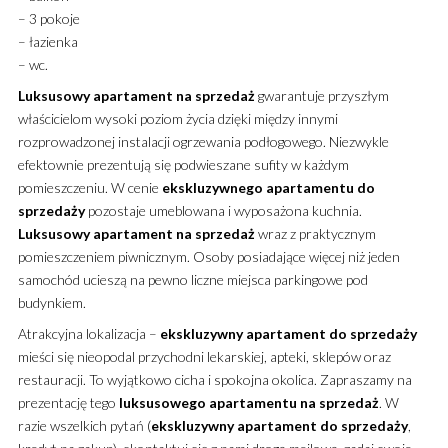
– 3 pokoje
– łazienka
– wc.
Luksusowy
apartament
na sprzedaż
gwarantuje przyszłym
właścicielom wysoki poziom życia dzięki między innymi
rozprowadzonej instalacji ogrzewania podłogowego. Niezwykle
efektownie prezentują się podwieszane sufity w każdym
pomieszczeniu. W cenie
ekskluzywnego
apartamentu
do
sprzedaży
pozostaje umeblowana i wyposażona kuchnia.
Luksusowy
apartament
na sprzedaż
wraz z praktycznym
pomieszczeniem piwnicznym. Osoby posiadające więcej niż jeden
samochód ucieszą na pewno liczne miejsca parkingowe pod
budynkiem.
Atrakcyjna lokalizacja –
ekskluzywny
apartament
do sprzedaży
mieści się nieopodal przychodni lekarskiej, apteki, sklepów oraz
restauracji. To wyjątkowo cicha i spokojna okolica. Zapraszamy na
prezentację tego
luksusowego
apartamentu
na sprzedaż
. W
razie wszelkich pytań (
ekskluzywny
apartament
do sprzedaży
,