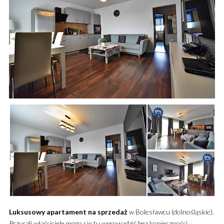
Luksusowy
apartament
na sprzedaż
w Bolesławcu (dolnośląskie).
Przyszli właściciele mogą się tu wprowadzić bez konieczności