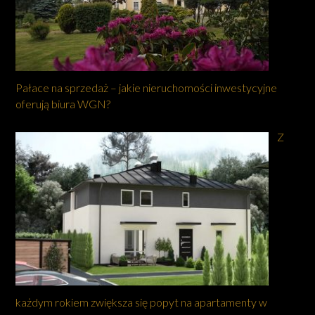
Pałace na sprzedaż – jakie nieruchomości inwestycyjne
oferują biura WGN?
Z
każdym rokiem zwiększa się popyt na apartamenty w