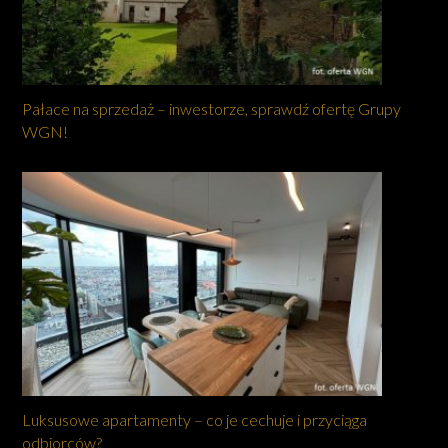
Pałace na sprzedaż – inwestorze, sprawdź ofertę Grupy
WGN!
Luksusowe apartamenty – co je cechuje i przyciąga
odbiorców?