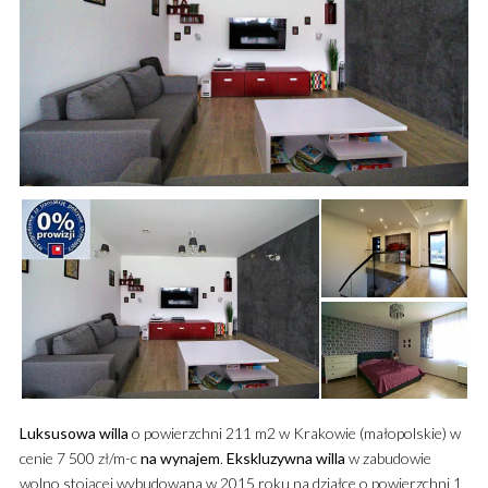
Luksusowa
willa
o powierzchni 211 m2 w Krakowie (małopolskie) w
cenie 7 500 zł/m-c
na wynajem
.
Ekskluzywna
willa
w zabudowie
wolno stojącej wybudowana w 2015 roku na działce o powierzchni 1