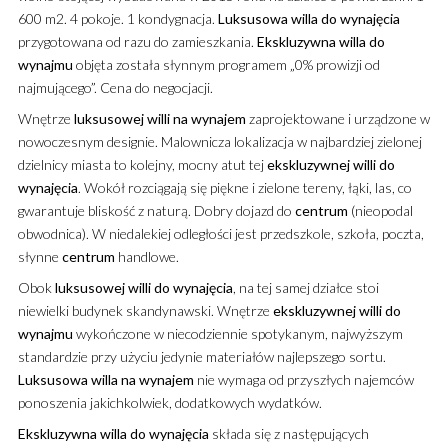
600 m2. 4 pokoje. 1 kondygnacja.
Luksusowa
willa
do wynajęcia
przygotowana od razu do zamieszkania.
Ekskluzywna
willa
do
wynajmu
objęta została słynnym programem „0% prowizji od
najmującego”. Cena do negocjacji.
Wnętrze
luksusowej
willi
na wynajem
zaprojektowane i urządzone w
nowoczesnym designie. Malownicza lokalizacja w najbardziej zielonej
dzielnicy miasta to kolejny, mocny atut tej
ekskluzywnej
willi
do
wynajęcia
. Wokół rozciągają się piękne i zielone tereny, łąki, las, co
gwarantuje bliskość z naturą. Dobry dojazd do
centrum
(nieopodal
obwodnica). W niedalekiej odległości jest przedszkole, szkoła, poczta,
słynne
centrum
handlowe.
Obok
luksusowej
willi
do wynajęcia
, na tej samej działce stoi
niewielki budynek skandynawski. Wnętrze
ekskluzywnej
willi
do
wynajmu
wykończone w niecodziennie spotykanym, najwyższym
standardzie przy użyciu jedynie materiałów najlepszego sortu.
Luksusowa
willa
na wynajem
nie wymaga od przyszłych najemców
ponoszenia jakichkolwiek, dodatkowych wydatków.
Ekskluzywna
willa
do wynajęcia
składa się z następujących