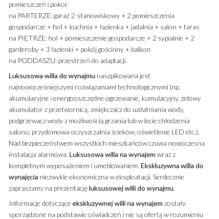
pomieszczeń i pokoi:
na PARTERZE: garaż 2-stanowiskowy + 2 pomieszczenia
gospodarcze + hol + kuchnia + łazienka + jadalnia + salon + taras
na PIĘTRZE: hol + pomieszczenie gospodarcze + 2 sypialnie + 2
garderoby + 3 łazienki + pokój gościnny + balkon
na PODDASZU: przestrzeń do adaptacji.
Luksusowa
willa
do wynajmu
naszpikowana jest
najnowocześniejszymi rozwiązaniami technologicznymi (np.
akumulacyjne i energooszczędne ogrzewanie, kumulacyjny, żelowy
akumulator z przetwornicą, zmiękczacz do uzdatniania wody,
podgrzewacz wody z możliwością grzania lub w lecie chłodzenia
salonu, przydomowa oczyszczalnia ścieków, oświetlenie LED etc.).
Nad bezpieczeństwem wszystkich mieszkańców czuwa nowoczesna
instalacja alarmowa.
Luksusowa
willa
na wynajem
wraz z
kompletnym wyposażeniem i umeblowaniem.
Ekskluzywna
willa
do
wynajęcia
niezwykle ekonomiczna w eksploatacji. Serdecznie
zapraszamy na prezentację
luksusowej
willi
do wynajmu
.
Informacje dotyczące
ekskluzywnej
willi
na wynajem
zostały
sporządzone na podstawie oświadczeń i nie są ofertą w rozumieniu