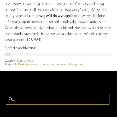
przepisów prawa, mają charakter wyłącznie informacyjny i mogą
podlegać aktualizacji, zalecamy ich osobistą weryfikację. Wszystkie
teksty, zdjęcia
luksusowej
willi
do wynajęcia
oraz wszystkie inne
informacje opublikowane na stronie podlegają prawom autorskim.
Wszelkie kopiowanie, dystrybucja, elektroniczne przetwarzanie oraz
przesyłanie zawartości bez zezwolenia zabronione. Wszelkie prawa
zastrzeżone. (198-964)
**oferta archiwalna**
x
(x)
Dział:
wille na wynajem
Tagi:
wille Kraków wynajem
,
wille na wynajem
,
wille wynajem