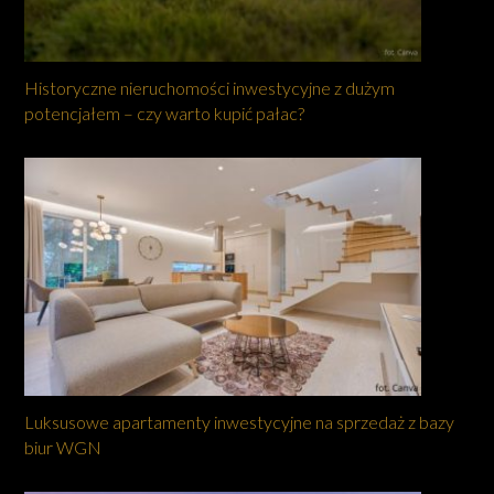
Historyczne nieruchomości inwestycyjne z dużym
potencjałem – czy warto kupić pałac?
Luksusowe apartamenty inwestycyjne na sprzedaż z bazy
biur WGN