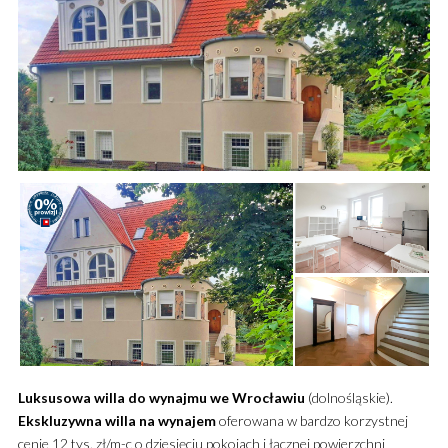
Luksusowa
willa
do wynajmu
we Wrocławiu
(dolnośląskie).
Ekskluzywna
willa
na wynajem
oferowana w bardzo korzystnej
cenie 12 tys. zł/m-c o dziesięciu pokojach i łącznej powierzchni