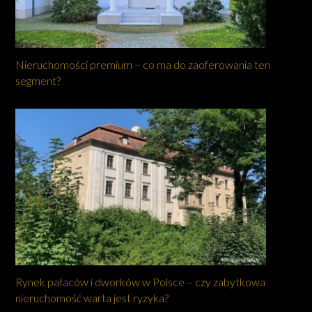
Nieruchomości premium – co ma do zaoferowania ten
segment?
Rynek pałaców i dworków w Polsce – czy zabytkowa
nieruchomość warta jest ryzyka?