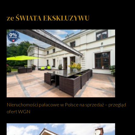
ze ŚWIATA EKSKLUZYWU
Nieruchomości pałacowe w Polsce na sprzedaż – przegląd
ofert WGN