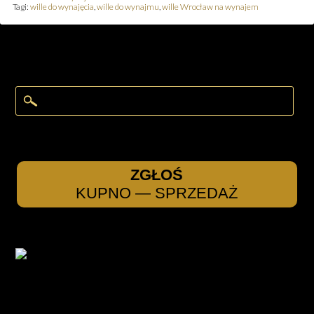
Tagi:
wille do wynajęcia
,
wille do wynajmu
,
wille Wrocław na wynajem
ZGŁOŚ
KUPNO — SPRZEDAŻ