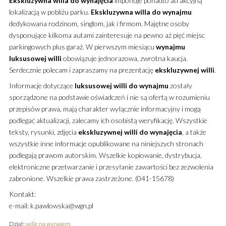
Ekskluzywna
willa
do wynajęcia
imponuje ponadto atrakcyjną
lokalizacją w pobliżu parku.
Ekskluzywna
willa
do wynajmu
dedykowana rodzinom, singlom, jak i firmom. Majętne osoby
dysponujące kilkoma autami zainteresuje na pewno aż pięć miejsc
parkingowych plus garaż. W pierwszym miesiącu
wynajmu
luksusowej
willi
obowiązuje jednorazowa, zwrotna kaucja.
Serdecznie polecam i zapraszamy na prezentację
ekskluzywnej
willi
.
Informacje dotyczące
luksusowej
willi
do wynajmu
zostały
sporządzone na podstawie oświadczeń i nie są ofertą w rozumieniu
przepisów prawa, mają charakter wyłącznie informacyjny i mogą
podlegać aktualizacji, zalecamy ich osobistą weryfikację. Wszystkie
teksty, rysunki, zdjęcia
ekskluzywnej
willi
do wynajęcia
, a także
wszystkie inne informacje opublikowane na niniejszych stronach
podlegają prawom autorskim. Wszelkie kopiowanie, dystrybucja,
elektroniczne przetwarzanie i przesyłanie zawartości bez zezwolenia
zabronione. Wszelkie prawa zastrzeżone. (041-15678)
Kontakt:
e-mail: k.pawlowska@wgn.pl
Dział:
wille na wynajem