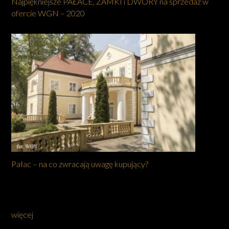
Najpiękniejsze PAŁACE, ZAMKI i DWORY na sprzedaż w
ofercie WGN – 2020
Pałac – na co zwracają uwagę kupujący?
więcej