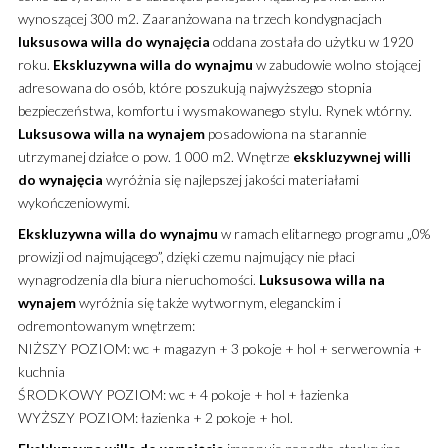
wynoszącej 300 m2.
Zaaranżowana na trzech kondygnacjach
luksusowa
willa
do wynajęcia
oddana została do użytku w 1920
roku.
Ekskluzywna
willa
do wynajmu
w zabudowie wolno stojącej
adresowana do osób, które poszukują najwyższego stopnia
bezpieczeństwa, komfortu i wysmakowanego stylu. Rynek wtórny.
Luksusowa
willa
na wynajem
posadowiona na starannie
utrzymanej działce o pow. 1 000 m2. Wnętrze
ekskluzywnej
willi
do wynajęcia
wyróżnia się najlepszej jakości materiałami
wykończeniowymi.
Ekskluzywna
willa
do wynajmu
w ramach elitarnego programu „0%
prowizji od najmującego”, dzięki czemu najmujący nie płaci
wynagrodzenia dla biura nieruchomości.
Luksusowa
willa
na
wynajem
wyróżnia się także wytwornym, eleganckim i
odremontowanym wnętrzem:
NIŻSZY POZIOM: wc + magazyn + 3 pokoje + hol + serwerownia +
kuchnia
ŚRODKOWY POZIOM: wc + 4 pokoje + hol + łazienka
WYŻSZY POZIOM: łazienka + 2 pokoje + hol.