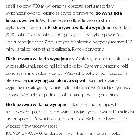
działka o pow. 700 mkw., oraz najlepszego sortu materiały
wykończeniowe to kolejne zalety tej oferowanej
do wynajęcia
luksusowej
willi
. Warto jeszcze podkreślić wysoki standard
wykończenia wnętrza.
Ekskluzywna
willa
do wynajmu
pochodzi z
2020 roku. Cztery pokoje. Długą listę zalet zamyka z pewnością
konkurencyjna cena 7 tys. złotych miesięcznie, wygodny metraż 110
mkw., a także korzystna lokalizacja. Rynek pierwotny.
Ekskluzywna
willa
do wynajmu
wyróżnia się przepiękną lokalizacją
w poszukiwanej, spokojnej i cichej okolicy. Ogromne wrażenie robi
także starannie zadbany ogród. Wszystkie pokoje i pomieszczenia
oferowanej
do wynajęcia
luksusowej
willi
są umeblowane i
wyposażone, ale gdyby istniała taka potrzeba, właściciel jest gotowy
doposażyć wnętrze zgodnie z potrzebami przyszłego najemcy.
Ekskluzywna
willa
na wynajem
składa się z następujących
pomieszczeń i pokoi zaaranżowanych w jasnych barwach. Duża liczba
luster sprawia, że wnętrza są znakomicie doświetlone i wydają się
większe niż w rzeczywistości:
KONDYGNACJA 0: garderoba + wc + kuchnia + taras + pokój