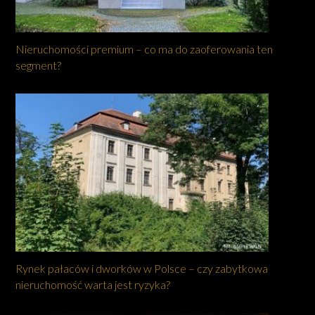
Nieruchomości premium – co ma do zaoferowania ten
segment?
Rynek pałaców i dworków w Polsce – czy zabytkowa
nieruchomość warta jest ryzyka?