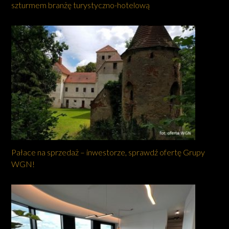
szturmem branżę turystyczno-hotelową
Pałace na sprzedaż – inwestorze, sprawdź ofertę Grupy
WGN!