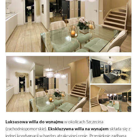
Luksusowa
willa
do wynajmu
w okolicach Szczecina
(zachodniopomorskie).
Ekskluzywna
willa
na wynajem
składa się z
jednej kondygnacji w bardzo atrakcyjnej cenie.
Przepięknie zadbana