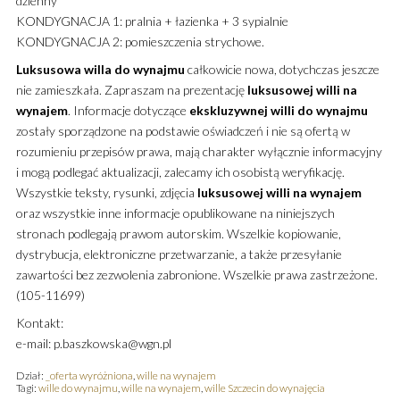
dzienny
KONDYGNACJA 1: pralnia + łazienka + 3 sypialnie
KONDYGNACJA 2: pomieszczenia strychowe.
Luksusowa
willa
do wynajmu
całkowicie nowa, dotychczas jeszcze
nie zamieszkała. Zapraszam na prezentację
luksusowej
willi
na
wynajem
. Informacje dotyczące
ekskluzywnej
willi
do wynajmu
zostały sporządzone na podstawie oświadczeń i nie są ofertą w
rozumieniu przepisów prawa, mają charakter wyłącznie informacyjny
i mogą podlegać aktualizacji, zalecamy ich osobistą weryfikację.
Wszystkie teksty, rysunki, zdjęcia
luksusowej
willi
na wynajem
oraz wszystkie inne informacje opublikowane na niniejszych
stronach podlegają prawom autorskim. Wszelkie kopiowanie,
dystrybucja, elektroniczne przetwarzanie, a także przesyłanie
zawartości bez zezwolenia zabronione. Wszelkie prawa zastrzeżone.
(105-11699)
Kontakt:
e-mail: p.baszkowska@wgn.pl
Dział:
_oferta wyróżniona
,
wille na wynajem
Tagi:
wille do wynajmu
,
wille na wynajem
,
wille Szczecin do wynajęcia