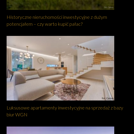
Historyczne nieruchomości inwestycyjne z dużym
potencjałem – czy warto kupić pałac?
Luksusowe apartamenty inwestycyjne na sprzedaż z bazy
biur WGN