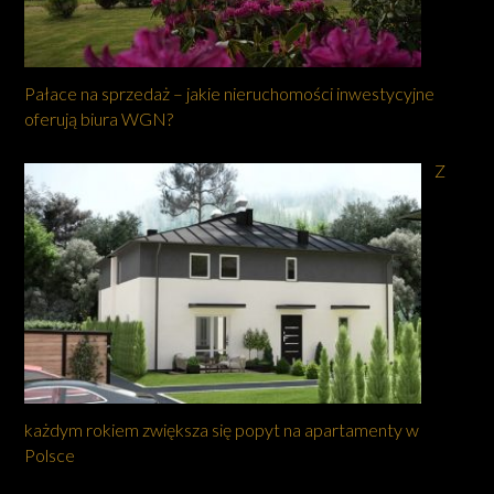
Pałace na sprzedaż – jakie nieruchomości inwestycyjne
oferują biura WGN?
Z
każdym rokiem zwiększa się popyt na apartamenty w
Polsce