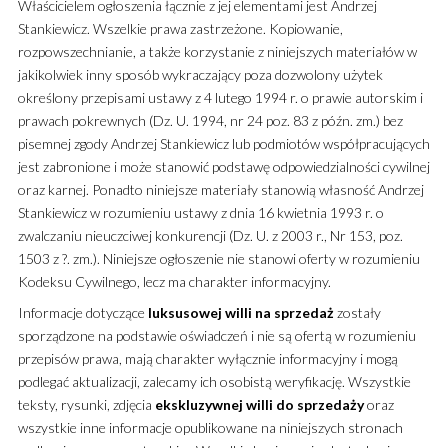
Właścicielem ogłoszenia łącznie z jej elementami jest Andrzej
Stankiewicz. Wszelkie prawa zastrzeżone. Kopiowanie,
rozpowszechnianie, a także korzystanie z niniejszych materiałów w
jakikolwiek inny sposób wykraczający poza dozwolony użytek
określony przepisami ustawy z 4 lutego 1994 r. o prawie autorskim i
prawach pokrewnych (Dz. U. 1994, nr 24 poz. 83 z późn. zm.) bez
pisemnej zgody Andrzej Stankiewicz lub podmiotów współpracujących
jest zabronione i może stanowić podstawę odpowiedzialności cywilnej
oraz karnej. Ponadto niniejsze materiały stanowią własność Andrzej
Stankiewicz w rozumieniu ustawy z dnia 16 kwietnia 1993 r. o
zwalczaniu nieuczciwej konkurencji (Dz. U. z 2003 r., Nr 153, poz.
1503 z ?. zm.). Niniejsze ogłoszenie nie stanowi oferty w rozumieniu
Kodeksu Cywilnego, lecz ma charakter informacyjny.
Informacje dotyczące
luksusowej
willi
na sprzedaż
zostały
sporządzone na podstawie oświadczeń i nie są ofertą w rozumieniu
przepisów prawa, mają charakter wyłącznie informacyjny i mogą
podlegać aktualizacji, zalecamy ich osobistą weryfikację. Wszystkie
teksty, rysunki, zdjęcia
ekskluzywnej
willi
do sprzedaży
oraz
wszystkie inne informacje opublikowane na niniejszych stronach