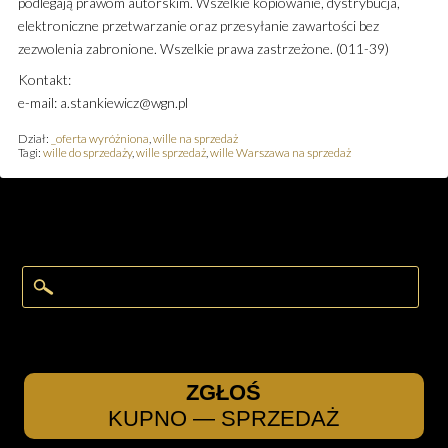
podlegają prawom autorskim. Wszelkie kopiowanie, dystrybucja,
elektroniczne przetwarzanie oraz przesyłanie zawartości bez
zezwolenia zabronione. Wszelkie prawa zastrzeżone. (011-39)
Kontakt:
e-mail: a.stankiewicz@wgn.pl
Dział:
_oferta wyróżniona
,
wille na sprzedaż
Tagi:
wille do sprzedaży
,
wille sprzedaż
,
wille Warszawa na sprzedaż
ZGŁOŚ
KUPNO — SPRZEDAŻ