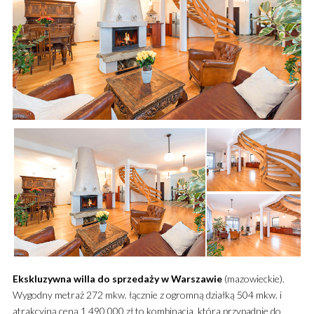
Ekskluzywna
willa
do sprzedaży
w Warszawie
(mazowieckie).
Wygodny metraż 272 mkw. łącznie z ogromną działką 504 mkw. i
atrakcyjną ceną 1 490 000 zł to kombinacja, która przypadnie do