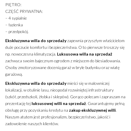
PIĘTRO:
CZĘŚĆ PRYWATNA:
– 4 sypialnie
– łazienka
– przedpokój.
Ekskluzywna
willa
do sprzedaży
zapewnia przyszłym właścicielom
duże poczucie komfortu i bezpieczeństwa. O to pierwsze troszczy się
np. nowoczesna klimatyzacja.
Luksusowa
willa
na sprzedaż
zachwyca swoim bajecznym ogrodem z miejscem do biesiadowania.
Osoby zmotoryzowane docenią garaż w bryle budynku oraz wiatę
garażową.
Ekskluzywna
willa
do sprzedaży
mieści się w malowniczej
lokalizacji, w otulinie lasu, nieopodal rozwiniętej infrastruktury
(szkół, przedszkoli, żłobka i sklepów). Gorąco polecam i zapraszam na
prezentację tej
luksusowej
willi
na sprzedaż
. Gwarantujemy pełną
obsługę przy pozyskaniu kredytu na
zakup
ekskluzywnej
willi
.
Naszym atutem jest profesjonalizm, bezpieczeństwo, jakość i
zadowolenie naszych klientów.