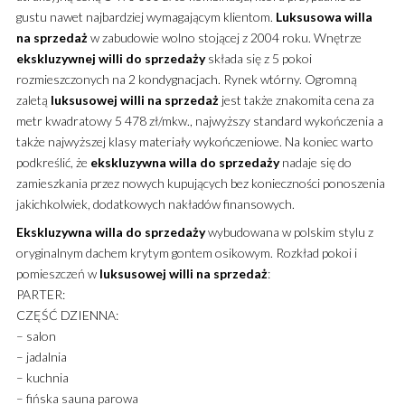
gustu nawet najbardziej wymagającym klientom.
Luksusowa
willa
na sprzedaż
w zabudowie wolno stojącej z 2004 roku. Wnętrze
ekskluzywnej
willi
do sprzedaży
składa się z 5 pokoi
rozmieszczonych na 2 kondygnacjach. Rynek wtórny. Ogromną
zaletą
luksusowej
willi
na sprzedaż
jest także znakomita cena za
metr kwadratowy 5 478 zł/mkw., najwyższy standard wykończenia a
także najwyższej klasy materiały wykończeniowe. Na koniec warto
podkreślić, że
ekskluzywna
willa
do sprzedaży
nadaje się do
zamieszkania przez nowych kupujących bez konieczności ponoszenia
jakichkolwiek, dodatkowych nakładów finansowych.
Ekskluzywna
willa
do sprzedaży
wybudowana w polskim stylu z
oryginalnym dachem krytym gontem osikowym. Rozkład pokoi i
pomieszczeń w
luksusowej
willi
na sprzedaż
:
PARTER:
CZĘŚĆ DZIENNA:
– salon
– jadalnia
– kuchnia
– fińska sauna parowa