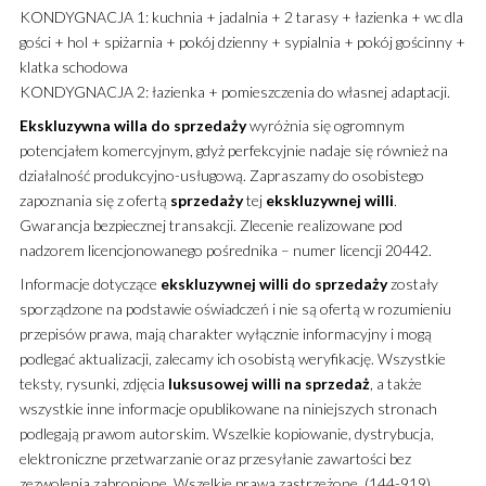
KONDYGNACJA 1: kuchnia + jadalnia + 2 tarasy + łazienka + wc dla
gości + hol + spiżarnia + pokój dzienny + sypialnia + pokój gościnny +
klatka schodowa
KONDYGNACJA 2: łazienka + pomieszczenia do własnej adaptacji.
Ekskluzywna
willa
do sprzedaży
wyróżnia się ogromnym
potencjałem komercyjnym, gdyż perfekcyjnie nadaje się również na
działalność produkcyjno-usługową. Zapraszamy do osobistego
zapoznania się z ofertą
sprzedaży
tej
ekskluzywnej
willi
.
Gwarancja bezpiecznej transakcji. Zlecenie realizowane pod
nadzorem licencjonowanego pośrednika – numer licencji 20442.
Informacje dotyczące
ekskluzywnej
willi
do sprzedaży
zostały
sporządzone na podstawie oświadczeń i nie są ofertą w rozumieniu
przepisów prawa, mają charakter wyłącznie informacyjny i mogą
podlegać aktualizacji, zalecamy ich osobistą weryfikację. Wszystkie
teksty, rysunki, zdjęcia
luksusowej
willi
na sprzedaż
, a także
wszystkie inne informacje opublikowane na niniejszych stronach
podlegają prawom autorskim. Wszelkie kopiowanie, dystrybucja,
elektroniczne przetwarzanie oraz przesyłanie zawartości bez
zezwolenia zabronione. Wszelkie prawa zastrzeżone. (144-919)