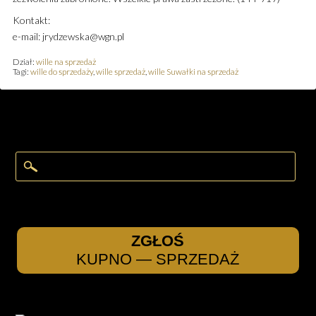
Kontakt:
e-mail: jrydzewska@wgn.pl
Dział:
wille na sprzedaż
Tagi:
wille do sprzedaży
,
wille sprzedaż
,
wille Suwałki na sprzedaż
ZGŁOŚ
KUPNO — SPRZEDAŻ