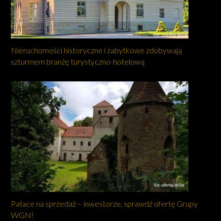
Nieruchomości historyczne i zabytkowe zdobywają
szturmem branżę turystyczno-hotelową
Pałace na sprzedaż – inwestorze, sprawdź ofertę Grupy
WGN!