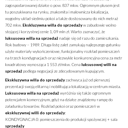
zagospodarowanej działce o pow. 837 mkw.
Ogromnym plusem jest
tu poszukiwana na rynku, znakomita i malownicza lokalizacja,
wygodny układ siedmiu pokoi a także dostosowany do nich metraż
702 mkw.
Ekskluzywna
willa
do sprzedaży
w zabudowie wolno
stojącej i korzystnej cenie 1, 09 mln zł. Warto zaznaczyć, że
luksusowa
willa
na sprzedaż
nadaje się od razu do zamieszkania.
Rok budowy – 1989. Długa listę zalet zamykają najlepszego gatunku
użyte materiały wykończeniowe, funkcjonalny rozkład pomieszczeń
na trzech kondygnacjach oraz niezwykle konkurencyjna cena za metr
kwadratowy wynosząca 1 553 zł/mkw. Cena
luksusowej
willi
na
sprzedaż
podlega negocjacji ze zdecydowanym kupującym.
Ekskluzywna
willa
do sprzedaży
zachwyca już od pierwszej
prezentacji swoją elitarną i nobilitująca lokalizacją w centrum miasta.
Luksusowa
willa
na sprzedaż
wyróżnia się także ogromnym
potencjałem komercyjnym, gdyż na działce znajdziemy rampę do
załadunku towarów. Rozkład pokoi oraz pomieszczeń w
ekskluzywnej
willi
do sprzedaży
:
KONDYGNACJA 0: pomieszczenia do produkcji spożywczej + sala
sprzedaży