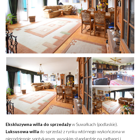
Ekskluzywna
willa
do sprzedaży
w Suwałkach (podlaskie).
Luksusowa
willa
do sprzedaż z rynku wtórnego wykończona w
niecodziennie spotykanym, wysokim standardzie na zadbanej i