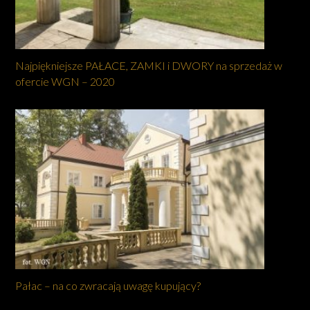
Najpiękniejsze PAŁACE, ZAMKI i DWORY na sprzedaż w
ofercie WGN – 2020
Pałac – na co zwracają uwagę kupujący?