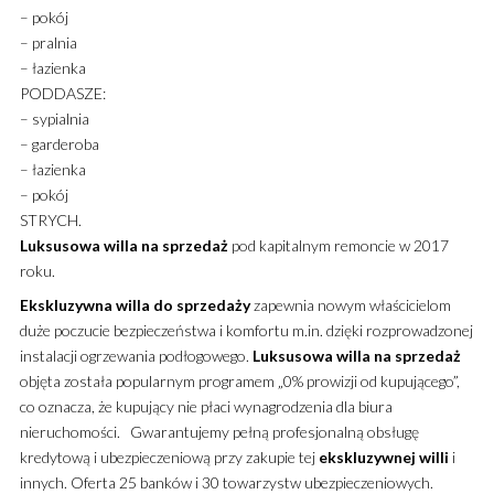
– pokój
– pralnia
– łazienka
PODDASZE:
– sypialnia
– garderoba
– łazienka
– pokój
STRYCH.
Luksusowa
willa
na sprzedaż
pod kapitalnym remoncie w 2017
roku.
Ekskluzywna
willa
do sprzedaży
zapewnia nowym właścicielom
duże poczucie bezpieczeństwa i komfortu m.in. dzięki rozprowadzonej
instalacji ogrzewania podłogowego.
Luksusowa
willa
na sprzedaż
objęta została popularnym programem „0% prowizji od kupującego”,
co oznacza, że kupujący nie płaci wynagrodzenia dla biura
nieruchomości. Gwarantujemy pełną profesjonalną obsługę
kredytową i ubezpieczeniową przy zakupie tej
ekskluzywnej
willi
i
innych. Oferta 25 banków i 30 towarzystw ubezpieczeniowych.