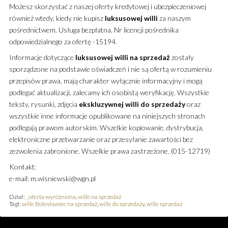
Możesz skorzystać z naszej oferty kredytowej i ubezpieczeniowej
również wtedy, kiedy nie kupisz
luksusowej
willi
za naszym
pośrednictwem. Usługa bezpłatna. Nr licencji pośrednika
odpowiedzialnego za ofertę -15194.
Informacje dotyczące
luksusowej
willi
na sprzedaż
zostały
sporządzone na podstawie oświadczeń i nie są ofertą w rozumieniu
przepisów prawa, mają charakter wyłącznie informacyjny i mogą
podlegać aktualizacji, zalecamy ich osobistą weryfikację. Wszystkie
teksty, rysunki, zdjęcia
ekskluzywnej
willi
do sprzedaży
oraz
wszystkie inne informacje opublikowane na niniejszych stronach
podlegają prawom autorskim. Wszelkie kopiowanie, dystrybucja,
elektroniczne przetwarzanie oraz przesyłanie zawartości bez
zezwolenia zabronione. Wszelkie prawa zastrzeżone. (015-12719)
Kontakt:
e-mail: m.wisniewski@wgn.pl
Dział:
_oferta wyróżniona
,
wille na sprzedaż
Tagi:
wille Bolesławiec na sprzedaż
,
wille do sprzedaży
,
wille sprzedaż