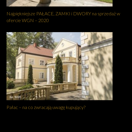
Najpiękniejsze PAŁACE, ZAMKI i DWORY na sprzedaż w
ofercie WGN – 2020
Pałac – na co zwracają uwagę kupujący?