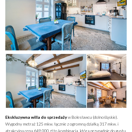
Ekskluzywna
willa
do sprzedaży
w Bolesławcu (dolnośląskie).
Wygodny metraż 125 mkw. łącznie z ogromną działką 317 mkw. i
atrakcyjną ceną 649 000 zł to kombinacja, która przypadnie do gustu