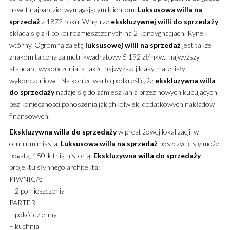
nawet najbardziej wymagającym klientom.
Luksusowa
willa
na
sprzedaż
z 1872 roku. Wnętrze
ekskluzywnej
willi
do sprzedaży
składa się z 4 pokoi rozmieszczonych na 2 kondygnacjach. Rynek
wtórny. Ogromną zaletą
luksusowej
willi
na sprzedaż
jest także
znakomita cena za metr kwadratowy 5 192 zł/mkw., najwyższy
standard wykończenia, a także najwyższej klasy materiały
wykończeniowe. Na koniec warto podkreślić, że
ekskluzywna
willa
do sprzedaży
nadaje się do zamieszkania przez nowych kupujących
bez konieczności ponoszenia jakichkolwiek, dodatkowych nakładów
finansowych.
Ekskluzywna
willa
do sprzedaży
w prestiżowej lokalizacji, w
centrum miasta.
Luksusowa
willa
na sprzedaż
poszczycić się może
bogatą, 150-letnią historią.
Ekskluzywna
willa
do sprzedaży
projektu słynnego architekta:
PIWNICA:
– 2 pomieszczenia
PARTER:
– pokój dzienny
– kuchnia