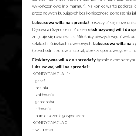
wykończeniowe (np. marmur). Na koniec warto podkreślić
przez nowych kupujących bez konieczności ponoszenia j
Luksusowa
willa
na sprzedaż
poszczycić się może unika
Dębowca i Szyndzielni. Z okien
ekskluzywnej
willi
do sp
znajduje się również las. Miłośnicy pieszych wędrówek od
szlakach i ścieżkach rowerowych.
Luksusowa
willa
na s
(przychodnia zdrowia, szpital, obiekty sportowe, galeria ha
Ekskluzywna
willa
do sprzedaży
łącznie z kompletnym 
luksusowej
willi
na sprzedaż
:
KONDYGNACJA -1:
– garaż
– pralnia
– kotłownia
– garderoba
– siłownia
– pomieszczenie gospodarcze
KONDYGNACJA 0:
– wiatrołap