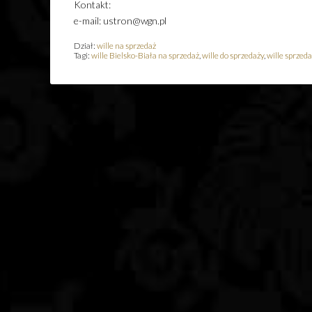
Kontakt:
e-mail: ustron@wgn.pl
Dział:
wille na sprzedaż
Tagi:
wille Bielsko-Biała na sprzedaż
,
wille do sprzedaży
,
wille sprzeda