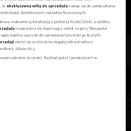
, że
ekskluzywna
willa
do sprzedaży
nadaje się do zamieszkania
akichkolwiek, dodatkowych nakładów finansowych.
towa, malowniczą lokalizacją u podnóża Koziej Górki, w pobliżu
rzedaży
rozpościera się imponujący widok na góry. Nieopodal
najdą świetne warunki do uprawiania turystyki po licznych
przedaż
mieści się w otoczeniu bogatej infrastruktury
ndlowa, sklepy etc.).
wyposażeniem (w cenie). Rozkład pokoi i pomieszczeń w