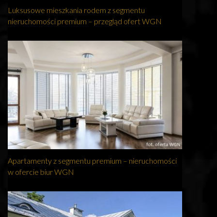
Luksusowe mieszkania rodem z segmentu
nieruchomości premium – przegląd ofert WGN
Apartamenty z segmentu premium – nieruchomości
w ofercie biur WGN