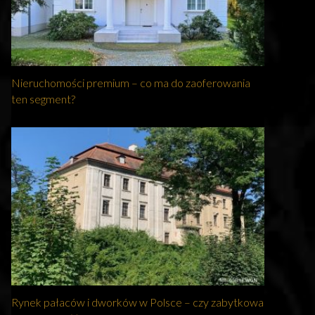
Nieruchomości premium – co ma do zaoferowania
ten segment?
Rynek pałaców i dworków w Polsce – czy zabytkowa