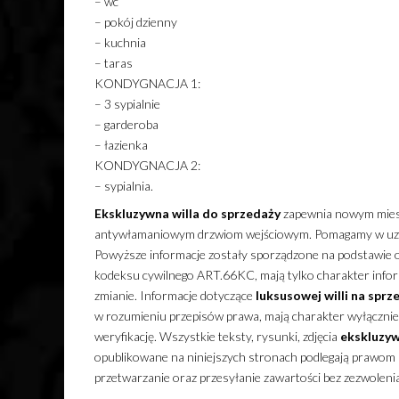
– wc
– pokój dzienny
– kuchnia
– taras
KONDYGNACJA 1:
– 3 sypialnie
– garderoba
– łazienka
KONDYGNACJA 2:
– sypialnia.
Ekskluzywna
willa
do sprzedaży
zapewnia nowym miesz
antywłamaniowym drzwiom wejściowym. Pomagamy w uzysk
Powyższe informacje zostały sporządzone na podstawie o
kodeksu cywilnego ART.66KC, mają tylko charakter inform
zmianie. Informacje dotyczące
luksusowej
willi
na sprz
w rozumieniu przepisów prawa, mają charakter wyłącznie i
weryfikację. Wszystkie teksty, rysunki, zdjęcia
ekskluzyw
opublikowane na niniejszych stronach podlegają prawom a
przetwarzanie oraz przesyłanie zawartości bez zezwolen