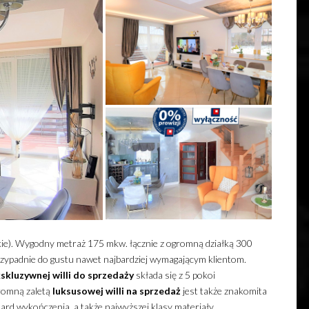
skie). Wygodny metraż 175 mkw. łącznie z ogromną działką 300
przypadnie do gustu nawet najbardziej wymagającym klientom.
skluzywnej
willi
do sprzedaży
składa się z 5 pokoi
romną zaletą
luksusowej
willi
na sprzedaż
jest także znakomita
rd wykończenia, a także najwyższej klasy materiały