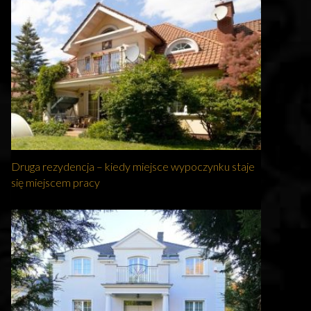
Druga rezydencja – kiedy miejsce wypoczynku staje
się miejscem pracy