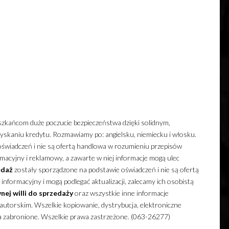
kańcom duże poczucie bezpieczeństwa dzięki solidnym,
aniu kredytu. Rozmawiamy po: angielsku, niemiecku i włosku.
świadczeń i nie są ofertą handlowa w rozumieniu przepisów
acyjny i reklamowy, a zawarte w niej informacje mogą ulec
edaż
zostały sporządzone na podstawie oświadczeń i nie są ofertą
nformacyjny i mogą podlegać aktualizacji, zalecamy ich osobistą
nej
willi
do sprzedaży
oraz wszystkie inne informacje
utorskim. Wszelkie kopiowanie, dystrybucja, elektroniczne
ia zabronione. Wszelkie prawa zastrzeżone. (063-26277)