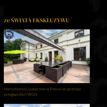
ze ŚWIATA EKSKLUZYWU
Nieruchomości pałacowe w Polsce na sprzedaż –
przegląd ofert WGN