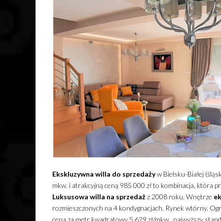
Ekskluzywna
willa
do sprzedaży
w Bielsku-Białej (ślą
mkw. i atrakcyjną ceną 985 000 zł to kombinacja, która 
Luksusowa
willa
na sprzedaż
z 2008 roku. Wnętrze
ek
rozmieszczonych na 4 kondygnacjach. Rynek wtórny. Og
cena za metr kwadratowy 5 629 zł/mkw., najwyższy standa