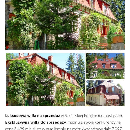
Luksusowa
willa
na sprzedaż
w Szklarskiej Porębie (dolnośląskie).
Ekskluzywna
willa
do sprzedaży
imponuje swoją konkurencyjną
ceną 3,499 mln zł, co w przeliczeniu na metr kwadratowy daje 7 097