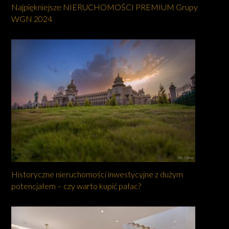
Najpiękniejsze NIERUCHOMOŚCI PREMIUM Grupy
WGN 2024
Historyczne nieruchomości inwestycyjne z dużym
potencjałem – czy warto kupić pałac?