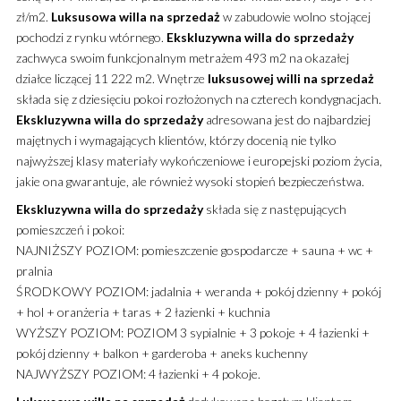
zł/m2.
Luksusowa
willa
na sprzedaż
w zabudowie wolno stojącej
pochodzi z rynku wtórnego.
Ekskluzywna
willa
do sprzedaży
zachwyca swoim funkcjonalnym metrażem 493 m2 na okazałej
działce liczącej 11 222 m2. Wnętrze
luksusowej
willi
na sprzedaż
składa się z dziesięciu pokoi rozłożonych na czterech kondygnacjach.
Ekskluzywna
willa
do sprzedaży
adresowana jest do najbardziej
majętnych i wymagających klientów, którzy docenią nie tylko
najwyższej klasy materiały wykończeniowe i europejski poziom życia,
jakie ona gwarantuje, ale również wysoki stopień bezpieczeństwa.
Ekskluzywna
willa
do sprzedaży
składa się z następujących
pomieszczeń i pokoi:
NAJNIŻSZY POZIOM: pomieszczenie gospodarcze + sauna + wc +
pralnia
ŚRODKOWY POZIOM: jadalnia + weranda + pokój dzienny + pokój
+ hol + oranżeria + taras + 2 łazienki + kuchnia
WYŻSZY POZIOM: POZIOM 3 sypialnie + 3 pokoje + 4 łazienki +
pokój dzienny + balkon + garderoba + aneks kuchenny
NAJWYŻSZY POZIOM: 4 łazienki + 4 pokoje.