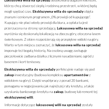
Luksusowa
willa
na sprzedaż
dedykowana bogatym klientom,
którzy chcą stworzyć ciepłą i rodzinną przestrzeń, w której będą
mogli spędzać czas.
Ekskluzywna
willa
do sprzedaży
objęta
znanym i cenionym programem „0% prowizji od kupującego”.
Kupujący nie płaci wtedy prowizji dla biura, a opłata ta jest
przerzucona na stronę sprzedającą.
Luksusowa
willa
na sprzedaż
wyróżnia się doskonałą lokalizacją na zboczu góry, otoczona lasem
świerkowym. Z okien rozpościerają się przepiękne widoki na góry.
Warto w tym miejscu zaznaczyć, że
luksusowa
willa
na sprzedaż
imponuje też bogatą historią. Na osobną uwagę zasługuje
pieczołowicie zadbana działka z licznymi nasadzeniami, ogród z
basenem i kort tenisowy.
Ekskluzywna
willa
do sprzedaży
perfekcyjnie nadaje się pod
zakup
inwestycyjny (budowa kompleksu
apartamentów
z
widokiem na góry). Dzięki współpracy z ponad 20 bankami,
pomagamy w negocjowaniu jak najniższej raty kredytu, a także
uzyskaniu bankowego kredytu na
zakup
, budowę lub remont tej
ekskluzywnej
willi
.
Informacje dotyczące
luksusowej
willi
na sprzedaż
zostały