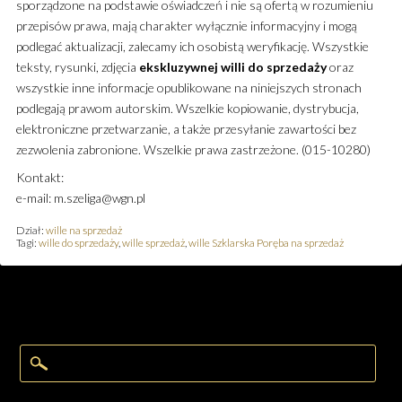
sporządzone na podstawie oświadczeń i nie są ofertą w rozumieniu
przepisów prawa, mają charakter wyłącznie informacyjny i mogą
podlegać aktualizacji, zalecamy ich osobistą weryfikację. Wszystkie
teksty, rysunki, zdjęcia
ekskluzywnej
willi
do sprzedaży
oraz
wszystkie inne informacje opublikowane na niniejszych stronach
podlegają prawom autorskim. Wszelkie kopiowanie, dystrybucja,
elektroniczne przetwarzanie, a także przesyłanie zawartości bez
zezwolenia zabronione. Wszelkie prawa zastrzeżone. (015-10280)
Kontakt:
e-mail: m.szeliga@wgn.pl
Dział:
wille na sprzedaż
Tagi:
wille do sprzedaży
,
wille sprzedaż
,
wille Szklarska Poręba na sprzedaż