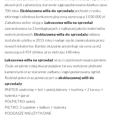
plusem jest z pewnością starannie zagospodarowana działka o pow.
700 mkw.
Ekskluzywna
willa
do sprzedaży
pochodzi z rynku
wtórnego i olśniewa konkurencyjną ceną wynoszącą 1 030 000 zł.
Zabudowa wolno stojąca.
Luksusowa
willa
na sprzedaż
zaaranżowana na 2 kondygnacjach z najlepszej jakości materiałów
wykończeniowych.
Ekskluzywna
willa
do sprzedaży
oddana
została do użytku w 2015 roku i nadaje się do zamieszkania przez
nowych lokatorów. Bardzo okazyjnie prezentuje się cena za m2
wynosząca 6 959 zł/mkw. przy metrażu 148 mkw.
Luksusowa
willa
na sprzedaż
wraz z częściowym wyposażeniem.
Duże wrażenie robią dwa przepiękne tarasy wyłożone płytkami
kamiennymi oraz starannie zadbany i zagospodarowany ogród.
Rozkład pokoi oraz pomieszczeń w
ekskluzywnej
willi
do
sprzedaży
:
PARTER: wiatrołap + hol + pokój dzienny + kuchnia + 2 tarasy +
łazienka + garaż
PÓŁPIĘTRO: pokój
PIĘTRO: 3 sypialnie + balkon + łazienka
PODDASZE NIEUŻYTKOWE