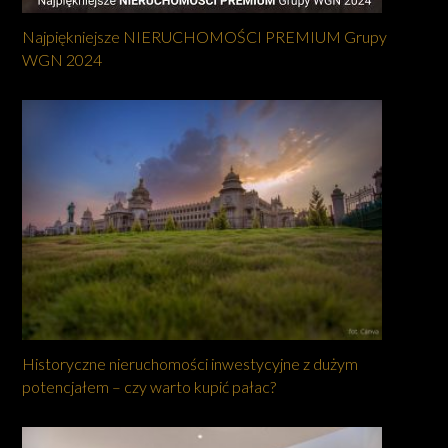
Najpiękniejsze NIERUCHOMOŚCI PREMIUM Grupy
WGN 2024
Historyczne nieruchomości inwestycyjne z dużym
potencjałem – czy warto kupić pałac?