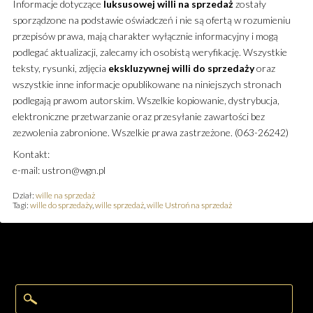
Informacje dotyczące
luksusowej
willi
na sprzedaż
zostały
sporządzone na podstawie oświadczeń i nie są ofertą w rozumieniu
przepisów prawa, mają charakter wyłącznie informacyjny i mogą
podlegać aktualizacji, zalecamy ich osobistą weryfikację. Wszystkie
teksty, rysunki, zdjęcia
ekskluzywnej
willi
do sprzedaży
oraz
wszystkie inne informacje opublikowane na niniejszych stronach
podlegają prawom autorskim. Wszelkie kopiowanie, dystrybucja,
elektroniczne przetwarzanie oraz przesyłanie zawartości bez
zezwolenia zabronione. Wszelkie prawa zastrzeżone. (063-26242)
Kontakt:
e-mail: ustron@wgn.pl
Dział:
wille na sprzedaż
Tagi:
wille do sprzedaży
,
wille sprzedaż
,
wille Ustroń na sprzedaż