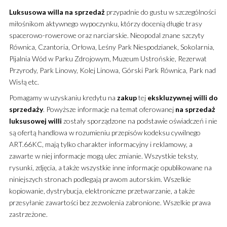
Luksusowa
willa
na sprzedaż
przypadnie do gustu w szczególności
miłośnikom aktywnego wypoczynku, którzy docenią długie trasy
spacerowo-rowerowe oraz narciarskie. Nieopodal znane szczyty
Równica, Czantoria, Orłowa, Leśny Park Niespodzianek, Sokolarnia,
Pijalnia Wód w Parku Zdrojowym, Muzeum Ustrońskie, Rezerwat
Przyrody, Park Linowy, Kolej Linowa, Górski Park Równica, Park nad
Wisłą etc.
Pomagamy w uzyskaniu kredytu na
zakup
tej
ekskluzywnej
willi
do
sprzedaży
. Powyższe informacje na temat oferowanej
na sprzedaż
luksusowej
willi
zostały sporządzone na podstawie oświadczeń i nie
są ofertą handlowa w rozumieniu przepisów kodeksu cywilnego
ART.66KC, mają tylko charakter informacyjny i reklamowy, a
zawarte w niej informacje mogą ulec zmianie. Wszystkie teksty,
rysunki, zdjęcia, a także wszystkie inne informacje opublikowane na
niniejszych stronach podlegają prawom autorskim. Wszelkie
kopiowanie, dystrybucja, elektroniczne przetwarzanie, a także
przesyłanie zawartości bez zezwolenia zabronione. Wszelkie prawa
zastrzeżone.