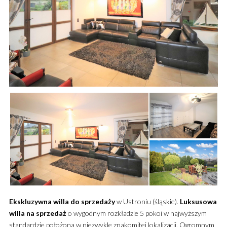
Ekskluzywna
willa
do sprzedaży
w Ustroniu (śląskie).
Luksusowa
willa
na sprzedaż
o wygodnym rozkładzie 5 pokoi w najwyższym
standardzie położona w niezwykle znakomitej lokalizacji.
Ogromnym