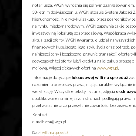
notariusza. WGN wyróżnia się pełnym zaangażowaniem, 
30-letnim doświadczeniu. WGN stosuje System Jakości Z
Nieruchomości. Nie ryzykuj zakupu przez pośredników b
na rynku międzynarodowym. WGN zapewnia także bezpośr
inwestycyjną i obsługą posprzedażową. Współpraca wyłą
aktualizacji oferty. WGN gwarantuje udział na wszystkich
finansowych kupującego, jego stylu życia oraz potrzeb, 
najniższej ceny i bezpiecznej prawnie transakcji, ofertę 
dotyczących tej oferty lub/i kredytu na jej zakup proszę
mejlową. Więcej ciekawych ofert na
www.wgn.pl
.
Informacje dotyczące
luksusowej
willi
na sprzedaż
zost
rozumieniu przepisów prawa, mają charakter wyłącznie inf
weryfikację. Wszystkie teksty, rysunki, zdjęcia
ekskluzyw
opublikowane na niniejszych stronach podlegają prawom a
przetwarzanie oraz przesyłanie zawartości bez zezwoleni
Kontakt:
e-mail: zea@wgn.pl
Dział:
wille na sprzedaż