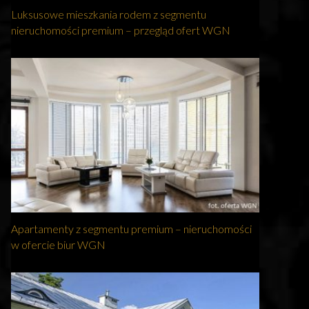
Luksusowe mieszkania rodem z segmentu
nieruchomości premium – przegląd ofert WGN
Apartamenty z segmentu premium – nieruchomości
w ofercie biur WGN