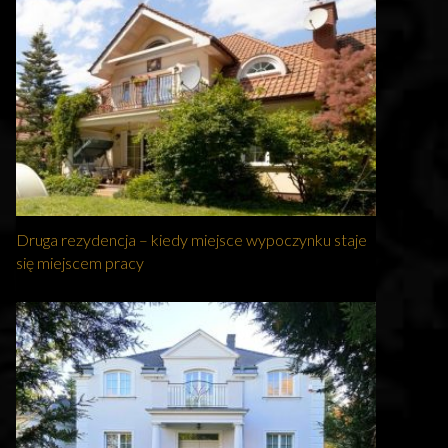
Druga rezydencja – kiedy miejsce wypoczynku staje
się miejscem pracy