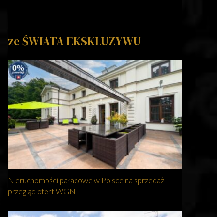
ze ŚWIATA EKSKLUZYWU
Nieruchomości pałacowe w Polsce na sprzedaż –
przegląd ofert WGN