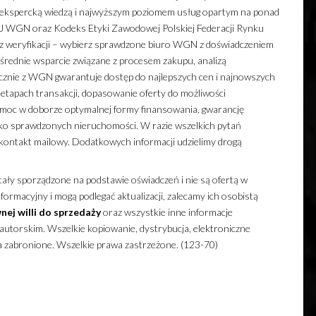
ekspercką wiedzą i najwyższym poziomem usług opartym na ponad
J WGN oraz Kodeks Etyki Zawodowej Polskiej Federacji Rynku
ez weryfikacji – wybierz sprawdzone biuro WGN z doświadczeniem
ednie wsparcie związane z procesem zakupu, analizą
cznie z WGN gwarantuje dostęp do najlepszych cen i najnowszych
 etapach transakcji, dopasowanie oferty do możliwości
pomoc w doborze optymalnej formy finansowania, gwarancję
tylko sprawdzonych nieruchomości. W razie wszelkich pytań
 o kontakt mailowy. Dodatkowych informacji udzielimy drogą
ały sporządzone na podstawie oświadczeń i nie są ofertą w
ormacyjny i mogą podlegać aktualizacji, zalecamy ich osobistą
nej
willi
do sprzedaży
oraz wszystkie inne informacje
utorskim. Wszelkie kopiowanie, dystrybucja, elektroniczne
a zabronione. Wszelkie prawa zastrzeżone. (123-70)