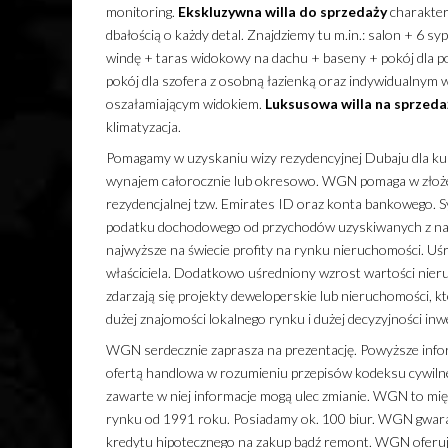
monitoring.
Ekskluzywna
willa
do sprzedaży
charakter
dbałością o każdy detal. Znajdziemy tu m.in.: salon + 6 syp
windę + taras widokowy na dachu + baseny + pokój dla 
pokój dla szofera z osobną łazienką oraz indywidualnym w
oszałamiającym widokiem.
Luksusowa
willa
na sprzeda
klimatyzacja.
Pomagamy w uzyskaniu wizy rezydencyjnej Dubaju dla kupu
wynajem całorocznie lub okresowo. WGN pomaga w złożen
rezydencjalnej tzw. Emirates ID oraz konta bankowego.
podatku dochodowego od przychodów uzyskiwanych z naj
najwyższe na świecie profity na rynku nieruchomości. Uśr
właściciela. Dodatkowo uśredniony wzrost wartości nieru
zdarzają się projekty deweloperskie lub nieruchomości, 
dużej znajomości lokalnego rynku i dużej decyzyjności inw
WGN serdecznie zaprasza na prezentację. Powyższe infor
ofertą handlowa w rozumieniu przepisów kodeksu cywilne
zawarte w niej informacje mogą ulec zmianie. WGN to mi
rynku od 1991 roku. Posiadamy ok. 100 biur. WGN gwara
kredytu hipotecznego na zakup bądź remont. WGN oferuj