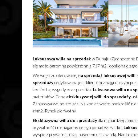
Luksusowa
willa
na sprzedaż
w Dubaju (Zjednoczone E
się może ogromną powierzchnią 717 m2 i doskonale zag
We wnętrzu oferowanej
na sprzedaż
luksusowej
willi
z
sprzedaży
dedykowana jest klientom z najgrubszym por
komfortu, wygody oraz prestiżu.
Luksusowa
willa
na sp
materiałów. Cena
ekskluzywnej
willi
do sprzedaży
ust
Zabudowa wolno stojąca. Na koniec warto podkreślić nie
zł/m2. Rynek pierwotny.
Ekskluzywna
willa
do sprzedaży
dla najbardziej zamożn
prywatność i nienaganny design ponad wszystko.
Luksu
wyspie z prywatną plażą, basenem oraz windą. Nad bezp