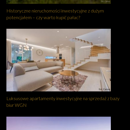
Historyczne nieruchomości inwestycyjne z dużym
potencjałem – czy warto kupić pałac?
Luksusowe apartamenty inwestycyjne na sprzedaż z bazy
biur WGN