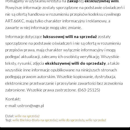
Pomagamy w uzyskaniu kredytu na
zakup
tej
ekskluzywnej
willi
.
Powyższe informacje zostały sporządzone na podstawie oświadczeń i
nie są ofertą handlowa w rozumieniu przepisów kodeksu cywilnego
ART.66KC, mają tylko charakter informacyjny i reklamowy, a
zawarte w niej informacje mogą ulec zmianie.
Informacje dotyczące
luksusowej
willi
na sprzedaż
zostały
sporządzone na podstawie oświadczeń i nie są ofertą w rozumieniu
przepisów prawa, mają charakter wyłącznie informacyjny i mogą
podlegać aktualizacji, zalecamy ich osobistą weryfikację. Wszystkie
teksty, rysunki, zdjęcia
ekskluzywnej
willi
do sprzedaży
, a także
wszystkie inne informacje opublikowane na niniejszych stronach
podlegają prawom autorskim. Wszelkie kopiowanie, dystrybucja,
elektroniczne przetwarzanie i przesyłanie zawartości bez zezwolenia
zabronione. Wszelkie prawa zastrzeżone. (063-25125)
Kontakt:
e-mail: ustron@wgn.pl
Dział:
wille na sprzedaż
Tagi:
wille Bielsko-Biała na sprzedaż
,
wille do sprzedaży
,
wille sprzedaż