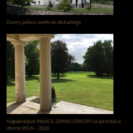
Dwory, pałace, zamki nie dla każdego
Najpiękniejsze PAŁACE, ZAMKI i DWORY na sprzedaż w
ofercie WGN – 2020