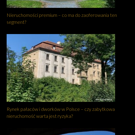
Nieruchomości premium – co ma do zaoferowania ten
segment?
Rynek pałaców i dworków w Polsce – czy zabytkowa
nieruchomość warta jest ryzyka?