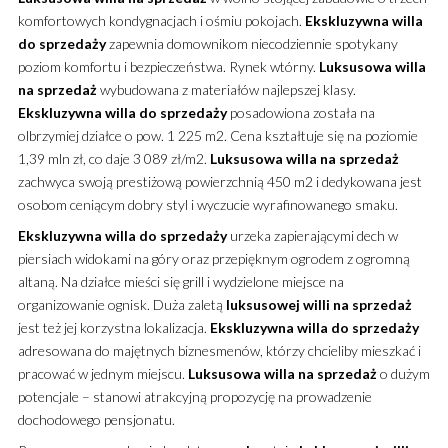
komfortowych kondygnacjach i ośmiu pokojach.
Ekskluzywna
willa
do sprzedaży
zapewnia domownikom niecodziennie spotykany
poziom komfortu i bezpieczeństwa. Rynek wtórny.
Luksusowa
willa
na sprzedaż
wybudowana z materiałów najlepszej klasy.
Ekskluzywna
willa
do sprzedaży
posadowiona została na
olbrzymiej działce o pow. 1 225 m2. Cena kształtuje się na poziomie
1,39 mln zł, co daje 3 089 zł/m2.
Luksusowa
willa
na sprzedaż
zachwyca swoją prestiżową powierzchnią 450 m2 i dedykowana jest
osobom ceniącym dobry styl i wyczucie wyrafinowanego smaku.
Ekskluzywna
willa
do sprzedaży
urzeka zapierającymi dech w
piersiach widokami na góry oraz przepięknym ogrodem z ogromną
altaną. Na działce mieści się grill i wydzielone miejsce na
organizowanie ognisk. Duża zaletą
luksusowej
willi
na sprzedaż
jest też jej korzystna lokalizacja.
Ekskluzywna
willa
do sprzedaży
adresowana do majętnych biznesmenów, którzy chcieliby mieszkać i
pracować w jednym miejscu.
Luksusowa
willa
na sprzedaż
o dużym
potencjale – stanowi atrakcyjną propozycję na prowadzenie
dochodowego pensjonatu.