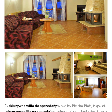
Ekskluzywna
willa
do sprzedaży
w okolicy Bielska-Białej (śląskie).
Luksusowa
willa
na sprzedaż
w wolno stojącej zabudowie o trzech