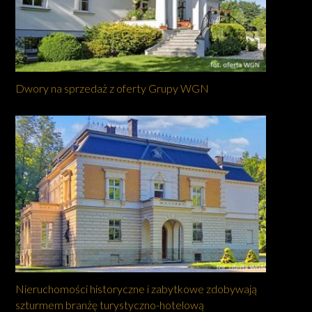
Dwory na sprzedaż z oferty Grupy WGN
Nieruchomości historyczne i zabytkowe zdobywają
szturmem branżę turystyczno-hotelową