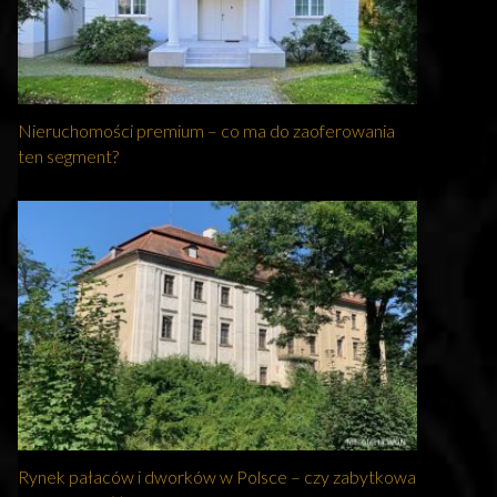
Nieruchomości premium – co ma do zaoferowania
ten segment?
Rynek pałaców i dworków w Polsce – czy zabytkowa