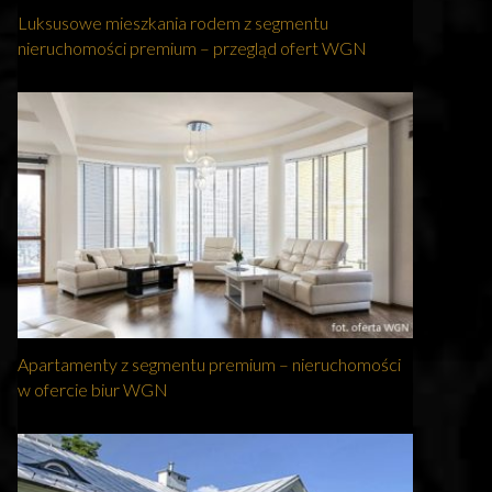
Luksusowe mieszkania rodem z segmentu
nieruchomości premium – przegląd ofert WGN
Apartamenty z segmentu premium – nieruchomości
w ofercie biur WGN