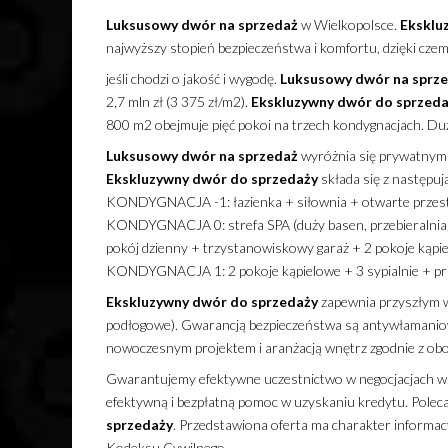
Luksusowy
dwór
na sprzedaż
w Wielkopolsce.
Eksklu
najwyższy stopień bezpieczeństwa i komfortu, dzięki c
jeśli chodzi o jakość i wygodę.
Luksusowy
dwór
na sprz
2,7 mln zł (3 375 zł/m2).
Ekskluzywny
dwór
do sprzeda
800 m2 obejmuje pięć pokoi na trzech kondygnacjach. Duż
Luksusowy
dwór
na sprzedaż
wyróżnia się prywatnym 
Ekskluzywny
dwór
do sprzedaży
składa się z następuj
KONDYGNACJA -1: łazienka + siłownia + otwarte przest
KONDYGNACJA 0: strefa SPA (duży basen, przebieralnia, ła
pokój dzienny + trzystanowiskowy garaż + 2 pokoje kąpi
KONDYGNACJA 1: 2 pokoje kąpielowe + 3 sypialnie + pr
Ekskluzywny
dwór
do sprzedaży
zapewnia przyszłym wł
podłogowe). Gwarancją bezpieczeństwa są antywłamanio
nowoczesnym projektem i aranżacją wnętrz zgodnie z obo
Gwarantujemy efektywne uczestnictwo w negocjacjach wa
efektywną i bezpłatną pomoc w uzyskaniu kredytu. Polec
sprzedaży
. Przedstawiona oferta ma charakter informacy
Kodeksu Cywilnego.