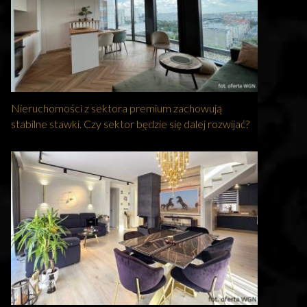
Nieruchomości z sektora premium zachowują
stabilne stawki. Czy sektor będzie się dalej rozwijać?