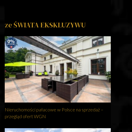
ze ŚWIATA EKSKLUZYWU
Nieruchomości pałacowe w Polsce na sprzedaż –
przegląd ofert WGN