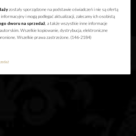
daży
zostały sporządzone na podstawie oświadczeń i nie są ofertą
nformacyjny i mogą podlegać aktualizacji, zalecamy ich osobistą
ego
dworu
na sprzedaż
, a także wszystkie inne informacje
utorskim. Wszelkie kopiowanie, dystrybucja, elektroniczne
abronione. Wszelkie prawa zastrzeżone. (146-2184)
rzedaż