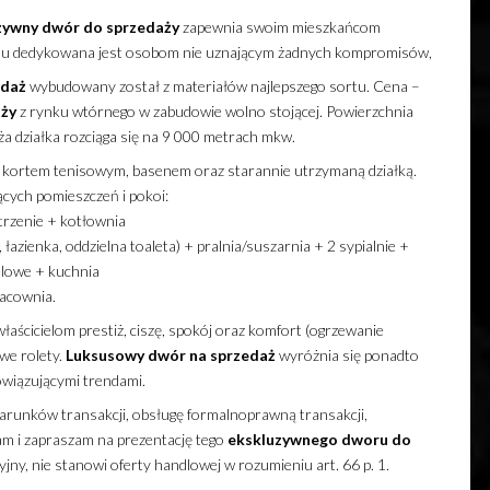
zywny
dwór
do sprzedaży
zapewnia swoim mieszkańcom
zemu dedykowana jest osobom nie uznającym żadnych kompromisów,
edaż
wybudowany został z materiałów najlepszego sortu. Cena –
ży
z rynku wtórnego w zabudowie wolno stojącej. Powierzchnia
a działka rozciąga się na 9 000 metrach mkw.
kortem tenisowym, basenem oraz starannie utrzymaną działką.
ących pomieszczeń i pokoi:
rzenie + kotłownia
zienka, oddzielna toaleta) + pralnia/suszarnia + 2 sypialnie +
elowe + kuchnia
acownia.
aścicielom prestiż, ciszę, spokój oraz komfort (ogrzewanie
we rolety.
Luksusowy
dwór
na sprzedaż
wyróżnia się ponadto
wiązującymi trendami.
runków transakcji, obsługę formalnoprawną transakcji,
am i zapraszam na prezentację tego
ekskluzywnego
dworu
do
jny, nie stanowi oferty handlowej w rozumieniu art. 66 p. 1.