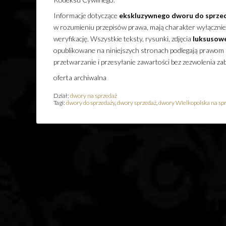
Informacje dotyczące
ekskluzywnego
dworu
do sprze
w rozumieniu przepisów prawa, mają charakter wyłącznie i
weryfikację. Wszystkie teksty, rysunki, zdjęcia
luksusow
opublikowane na niniejszych stronach podlegają prawom a
przetwarzanie i przesyłanie zawartości bez zezwolenia z
oferta archiwalna
Dział:
dwory na sprzedaż
Tagi:
dwory do sprzedaży
,
dwory sprzedaż
,
dwory Wielkopolska na sp