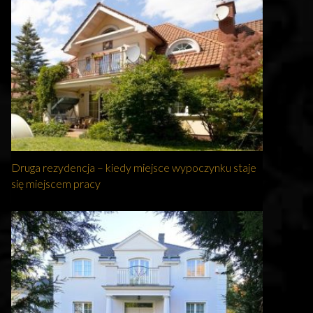
Druga rezydencja – kiedy miejsce wypoczynku staje
się miejscem pracy