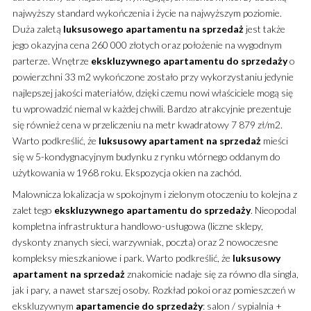
najwyższy standard wykończenia i życie na najwyższym poziomie.
Duża zaletą
luksusowego
apartamentu
na sprzedaż
jest także
jego okazyjna cena 260 000 złotych oraz położenie na wygodnym
parterze. Wnętrze
ekskluzywnego
apartamentu
do sprzedaży
o
powierzchni 33 m2 wykończone zostało przy wykorzystaniu jedynie
najlepszej jakości materiałów, dzięki czemu nowi właściciele mogą się
tu wprowadzić niemal w każdej chwili. Bardzo atrakcyjnie prezentuje
się również cena w przeliczeniu na metr kwadratowy 7 879 zł/m2.
Warto podkreślić, że
luksusowy
apartament
na sprzedaż
mieści
się w 5-kondygnacyjnym budynku z rynku wtórnego oddanym do
użytkowania w 1968 roku. Ekspozycja okien na zachód.
Malownicza lokalizacja w spokojnym i zielonym otoczeniu to kolejna z
zalet tego
ekskluzywnego
apartamentu
do sprzedaży
. Nieopodal
kompletna infrastruktura handlowo-usługowa (liczne sklepy,
dyskonty znanych sieci, warzywniak, poczta) oraz 2 nowoczesne
kompleksy mieszkaniowe i park. Warto podkreślić, że
luksusowy
apartament
na sprzedaż
znakomicie nadaje się za równo dla singla,
jak i pary, a nawet starszej osoby. Rozkład pokoi oraz pomieszczeń w
ekskluzywnym
apartamencie
do sprzedaży
: salon / sypialnia +