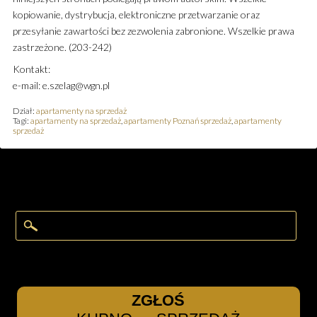
kopiowanie, dystrybucja, elektroniczne przetwarzanie oraz
przesyłanie zawartości bez zezwolenia zabronione. Wszelkie prawa
zastrzeżone. (203-242)
Kontakt:
e-mail: e.szelag@wgn.pl
Dział:
apartamenty na sprzedaż
Tagi:
apartamenty na sprzedaż
,
apartamenty Poznań sprzedaż
,
apartamenty
sprzedaż
ZGŁOŚ