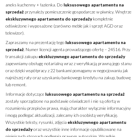
aneks kuchenny + łazienka. Do
luksusowego
apartamentu
na
sprzedaż
przynależy pomieszczenie gospodarcze w piwnicy. Wnętrze
ekskluzywnego
apartamentu
do sprzedaży
kompletnie
odświeżone i wyposażone (zarówno meble jak i sprzęt AGD oraz
telewizor).
Zapraszamy na prezentację tego
luksusowego
apartamentu
na
sprzedaż
. Numer licencji agenta prowadzącego ofertę – 24516. Przy
transakcji zakupu
ekskluzywnego
apartamentu
do sprzedaży
zapewniamy obsługę notarialną wraz z weryfikacją prawną jego stanu
oraz dzięki współpracy z 22 bankami pomagamy w negocjowaniu jak
najniższej raty oraz uzyskaniu bankowego kredytu na zakup, budowę
lub remont.
Informacje dotyczące
luksusowego
apartamentu
na sprzedaż
zostały sporządzone na podstawie oświadczeń i nie są ofertą w
rozumieniu przepisów prawa, mają charakter wyłącznie informacyjny
i mogą podlegać aktualizacji, zalecamy ich osobistą weryfikację.
Wszystkie teksty, rysunki, zdjęcia
ekskluzywnego
apartamentu
do sprzedaży
oraz wszystkie inne informacje opublikowane na
niniejszych stronach podlegają prawom autorskim. Wszelkie