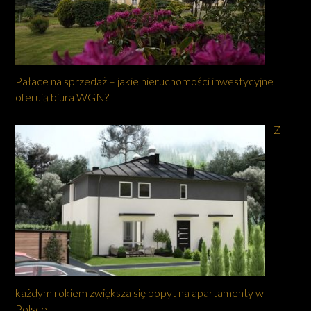
Pałace na sprzedaż – jakie nieruchomości inwestycyjne
oferują biura WGN?
Z
każdym rokiem zwiększa się popyt na apartamenty w
Polsce