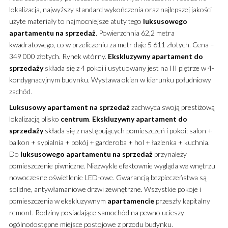
lokalizacja, najwyższy standard wykończenia oraz najlepszej jakości
użyte materiały to najmocniejsze atuty tego
luksusowego
apartamentu
na sprzedaż
.
Powierzchnia 62,2 metra
kwadratowego, co w przeliczeniu za metr daje 5 611 złotych. Cena –
349 000 złotych. Rynek wtórny.
Ekskluzywny
apartament
do
sprzedaży
składa się z 4 pokoi i usytuowany jest na III piętrze w 4-
kondygnacyjnym budynku. Wystawa okien w kierunku południowy
zachód.
Luksusowy
apartament
na sprzedaż
zachwyca swoją prestiżową
lokalizacją blisko
centrum
.
Ekskluzywny
apartament
do
sprzedaży
składa się z następujących pomieszczeń i pokoi: salon +
balkon + sypialnia + pokój + garderoba + hol + łazienka + kuchnia.
Do
luksusowego
apartamentu
na sprzedaż
przynależy
pomieszczenie piwniczne. Niezwykle efektownie wygląda we wnętrzu
nowoczesne oświetlenie LED-owe. Gwarancją bezpieczeństwa są
solidne, antywłamaniowe drzwi zewnętrzne. Wszystkie pokoje i
pomieszczenia w ekskluzywnym
apartamencie
przeszły kapitalny
remont. Rodziny posiadające samochód na pewno ucieszy
ogólnodostępne miejsce postojowe z przodu budynku.