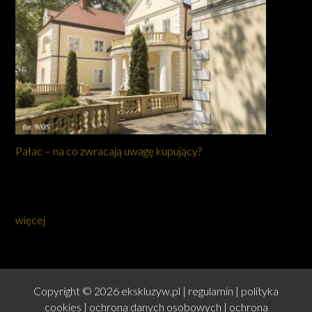
Pałac – na co zwracają uwagę kupujący?
więcej
Copyright © 2026 ekskluzyw.pl |
regulamin
|
polityka
cookies
|
ochrona danych osobowych
|
ochrona