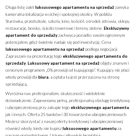
Długa listę zalet
luksusowego
apartamentu
na sprzedaż
zamyka
kameralna lokalizacja w cichej i spokojnej okolicy. W pobliżu
Starówka, przedszkole, szkoła, kino, kościół, ośrodek zdrowia, sklepy,
restauracje, boisko, ścieżki rowerowe i tereny zielone.
Ekskluzywny
apartament
do sprzedaży
zachwyca ponadto swoim ogromnym
potencjałem, gdyż świetnie nadaje się pod inwestycję. Cena
luksusowego
apartamentu
na sprzedaż
podlega negocjacji.
Zapraszam na prezentację tego
ekskluzywnego
apartamentu
do
sprzedaży
.
Luksusowy
apartament
na sprzedaż
objęty znanym i
cenionym programem „0% prowizji od kupującego”. Kupujący nie płaci
wtedy prowizji dla
biura
, a opłata ta jest przerzucona na stronę
sprzedającą.
Wyróżnia nas profesjonalizm, skuteczność i wieloletnie
doświadczenie. Zapewniamy pełną, profesjonalną obsługę kredytową
i ubezpieczeniową przy zakupie tego
ekskluzywnego
apartamentu
,
jak i innych. Oferta 25 banków i 30 towarzystw ubezpieczeniowych.
Możesz skorzystać z naszej oferty kredytowej i ubezpieczeniowej
również wtedy, kiedy nie kupisz
luksusowego
apartamentu
za
naszym pośrednictwem. Usługa całkowicie bezpłatna.