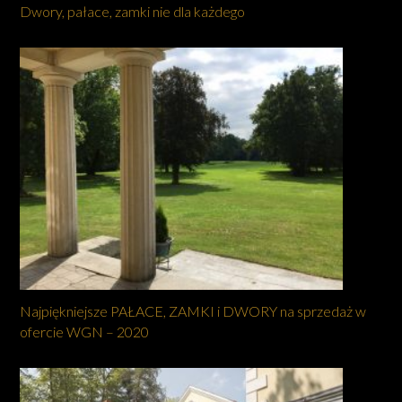
Dwory, pałace, zamki nie dla każdego
Najpiękniejsze PAŁACE, ZAMKI i DWORY na sprzedaż w
ofercie WGN – 2020