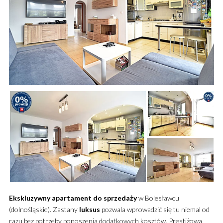
Ekskluzywny
apartament
do sprzedaży
w Bolesławcu
(dolnośląskie). Zastany
luksus
pozwala wprowadzić się tu niemal od
razu bez potrzeby ponoszenia dodatkowych kosztów. Prestiżowa