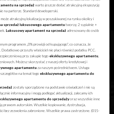
tamentu
na sprzedaż
warto jeszcze dodać atrakcyjną ekspozycję
ie na parterze. Standard deweloperski.
 może atrakcyjną lokalizacją w poszukiwanej na rynku okolicy i
na sprzedaż
luksusowego
apartamentu
tworzą: 2 sypialnie +
wek.
Luksusowy
apartament
na sprzedaż
adresowany do osób
nnym programem „0% prowizji od kupującego”, co oznacza, że
. Dodatkowo przyszły właściciel nie płaci również podatku PCC.
ezpieczeniową przy zakupie tego
ekskluzywnego
apartamentu
,
zeniowych. Możesz skorzystać z naszej oferty kredytowej i
zywnego
apartamentu
za naszym pośrednictwem. Usługa
j szczegółów na temat tego
ekskluzywnego
apartamentu
do
przedaż
zostały sporządzone na podstawie oświadczeń i nie są
cznie informacyjny i mogą podlegać aktualizacji, zalecamy ich
kskluzywnego
apartamentu
do sprzedaży
oraz wszystkie inne
ają prawom autorskim. Wszelkie kopiowanie, dystrybucja,
ści bez zezwolenia zabronione. Wszelkie prawa zastrzeżone. (015-