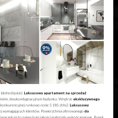
(dolnośląskie).
Luksusowy
apartament
na sprzedaż
 niskim, dwukondygnacyjnym budynku.
Wnętrze
ekskluzywnego
w konkurencyjnej rynkowo cenie 5 185 zł/m2.
Luksusowy
ej wymagających klientów. Powierzchnia oferowanego
do
Gwarantują to najwyższej jakości materiały wykończeniowe. Rynek