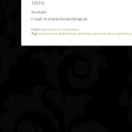
12015)
Kontakt:
e-mail: m.wojciechowicz@wgn.pl
Dział:
apartamenty na sprzedaż
Tagi:
apartamenty Bolesławiec sprzedaż
,
apartamenty na sprzedaż
,