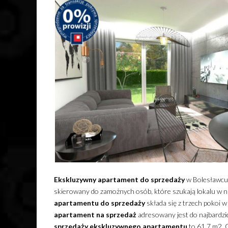
Ekskluzywny
apartament
do sprzedaży
w Bolesławcu 
skierowany do zamożnych osób, które szukają lokalu w
apartamentu
do sprzedaży
składa się z trzech pokoi 
apartament
na sprzedaż
adresowany jest do najbardzi
sprzedaży
ekskluzywnego
apartamentu
to 61,7 m2. 