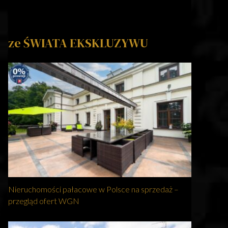
ze ŚWIATA EKSKLUZYWU
Nieruchomości pałacowe w Polsce na sprzedaż –
przegląd ofert WGN