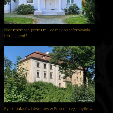
Nieruchomości premium – co ma do zaoferowania
ten segment?
Rynek pałaców i dworków w Polsce – czy zabytkowa