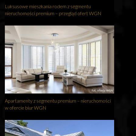
Luksusowe mieszkania rodem z segmentu
nieruchomości premium – przegląd ofert WGN
Apartamenty z segmentu premium – nieruchomości
w ofercie biur WGN