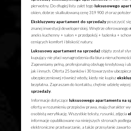
pierwotny. Do długiej listy zalet tego
luksusowego
apar
okien, dobrze skalkulowaną cenę 319 900 zł oraz położen
Ekskluzywny
apartament
do sprzedaży
poszczycić się
znanej inwestycji deweloperskiej. Wnętrze oferowanego
aneks kuchenny + salon + przedpokój + łazienka + scho
ceniących komfort i bliskość natury.
Luksusowy
apartament
na sprzedaż
objęty został sły
kupujący nie płaci wynagrodzenia dla biura nieruchomości
Zapewniamy pełną, profesjonalną obsługę kredytową i ub
jak i innych. Oferta 25 banków i 30 towarzystw ubezpiec
ubezpieczeniowej również wtedy, kiedy nie kupisz
eksklu
bezpłatna. Zapraszam do kontaktu, chętnie udzielę więce
sprzedaży
.
Informacje dotyczące
luksusowego
apartamentu
na s
ofertą w rozumieniu przepisów prawa, mają charakter wyłą
osobistą weryfikację. Wszystkie teksty, rysunki, zdjęcia
e
informacje opublikowane na niniejszych stronach podleg
elektroniczne przetwarzanie, a także przesyłanie zawarto