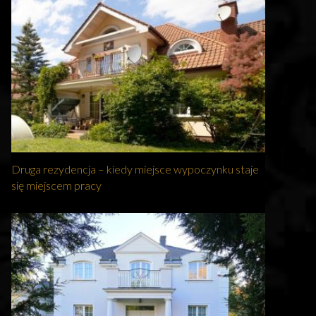
Druga rezydencja – kiedy miejsce wypoczynku staje
się miejscem pracy